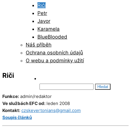
Riči
Petr
Javor
Karamela
BlueBlooded
Náš příběh
Ochrana osobních údajů
O webu a podmínky užití
Riči
Vyhledávání
Funkce:
admin/redaktor
Ve službách EFC od:
leden 2008
Kontakt:
czskevertonians@gmail.com
Soupis článků