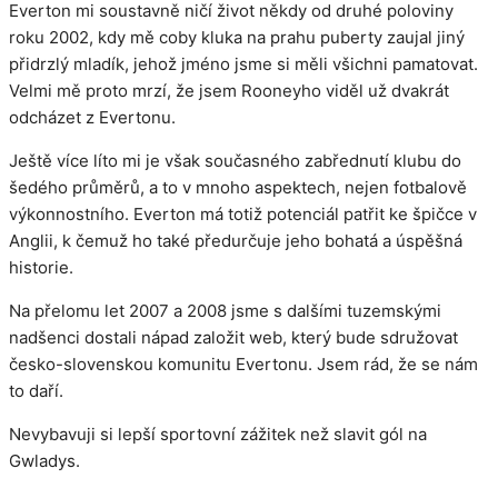
Everton mi soustavně ničí život někdy od druhé poloviny
roku 2002, kdy mě coby kluka na prahu puberty zaujal jiný
přidrzlý mladík, jehož jméno jsme si měli všichni pamatovat.
Velmi mě proto mrzí, že jsem Rooneyho viděl už dvakrát
odcházet z Evertonu.
Ještě více líto mi je však současného zabřednutí klubu do
šedého průměrů, a to v mnoho aspektech, nejen fotbalově
výkonnostního. Everton má totiž potenciál patřit ke špičce v
Anglii, k čemuž ho také předurčuje jeho bohatá a úspěšná
historie.
Na přelomu let 2007 a 2008 jsme s dalšími tuzemskými
nadšenci dostali nápad založit web, který bude sdružovat
česko-slovenskou komunitu Evertonu. Jsem rád, že se nám
to daří.
Nevybavuji si lepší sportovní zážitek než slavit gól na
Gwladys.