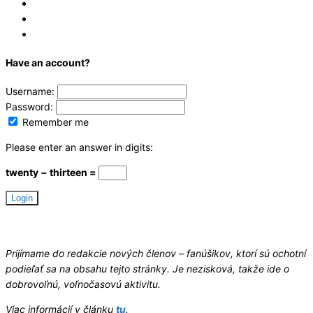
Log In
Register
Reset
Have an account?
Username:
Password:
Remember me
Please enter an answer in digits:
twenty − thirteen =
Hledáme redaktory
Prijímame do redakcie nových členov – fanúšikov, ktorí sú ochotní
podieľať sa na obsahu tejto stránky. Je nezisková, takže ide o
dobrovoľnú, voľnočasovú aktivitu.
Viac informácií v článku
tu
.