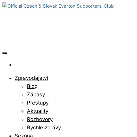
Skip
to
Official Czech & Slovak Everton
the
content
Supporters' Club
Zpravodajství
Blog
Zápasy
Přestupy
Aktuality
Rozhovory
Rychlé zprávy
Sezóna