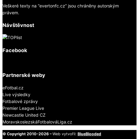
Veškeré texty na “evertonfc.cz” jsou chráněny autorským
právem.
Návštěvnost
Facebook
Partnerské weby
eFotbal.cz
Live výsledky
Fotbalové zprávy
Premier League Live
Newcastle United CZ
MoravskoslezskáFotbalováLiga.cz
© Copyright 2010-2026 –
Web vytvořil:
BlueBlooded