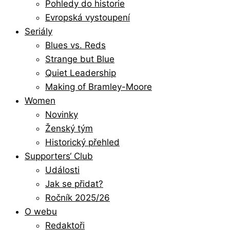
Pohledy do historie
Evropská vystoupení
Seriály
Blues vs. Reds
Strange but Blue
Quiet Leadership
Making of Bramley-Moore
Women
Novinky
Ženský tým
Historický přehled
Supporters‘ Club
Události
Jak se přidat?
Ročník 2025/26
O webu
Redaktoři