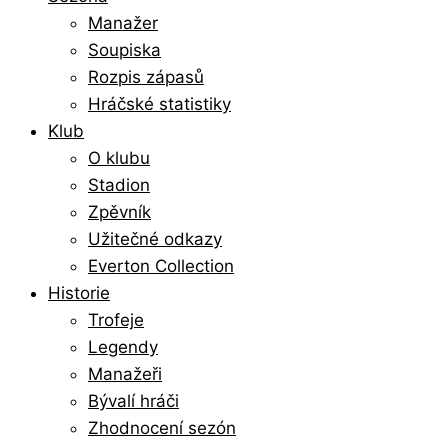
Manažer
Soupiska
Rozpis zápasů
Hráčské statistiky
Klub
O klubu
Stadion
Zpěvník
Užitečné odkazy
Everton Collection
Historie
Trofeje
Legendy
Manažeři
Bývalí hráči
Zhodnocení sezón