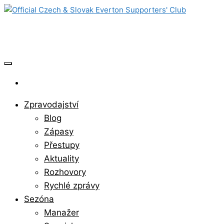
Skip
to
Official Czech & Slovak Everton Sup
the
content
Zpravodajství
Blog
Zápasy
Přestupy
Aktuality
Rozhovory
Rychlé zprávy
Sezóna
Manažer