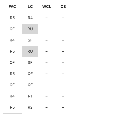
FAC
LC
WCL
CS
R5
R4
–
–
QF
RU
–
–
R4
SF
–
–
R5
RU
–
–
QF
SF
–
–
R5
QF
–
–
QF
QF
–
–
R4
R1
–
–
R5
R2
–
–