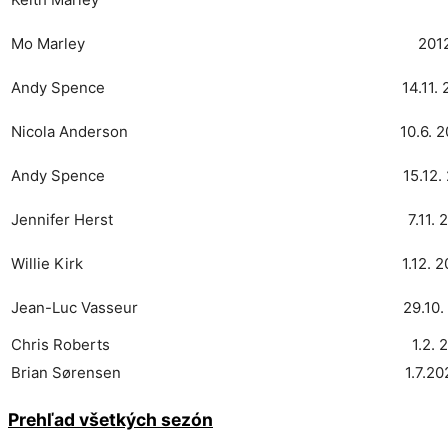
Mo Marley
2012
Andy Spence
14.11.
Nicola Anderson
10.6. 2
Andy Spence
15.12.
Jennifer Herst
7.11. 
Willie Kirk
1.12. 
Jean-Luc Vasseur
29.10.
Chris Roberts
1.2. 
Brian Sørensen
1.7.2
Prehľad všetkých sezón