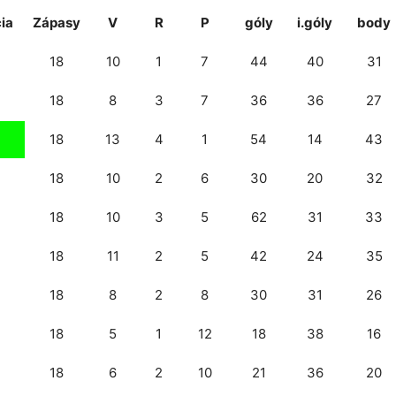
ia
Zápasy
V
R
P
góly
i.góly
body
18
10
1
7
44
40
31
18
8
3
7
36
36
27
18
13
4
1
54
14
43
18
10
2
6
30
20
32
18
10
3
5
62
31
33
18
11
2
5
42
24
35
18
8
2
8
30
31
26
18
5
1
12
18
38
16
18
6
2
10
21
36
20