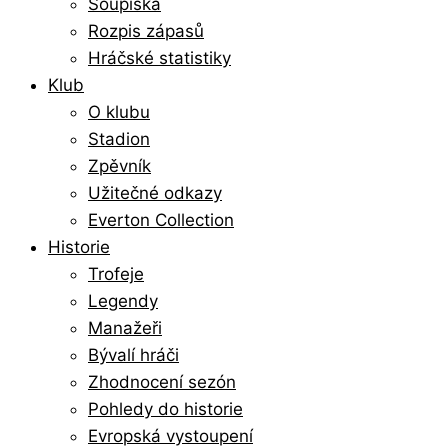
Soupiska
Rozpis zápasů
Hráčské statistiky
Klub
O klubu
Stadion
Zpěvník
Užitečné odkazy
Everton Collection
Historie
Trofeje
Legendy
Manažeři
Bývalí hráči
Zhodnocení sezón
Pohledy do historie
Evropská vystoupení