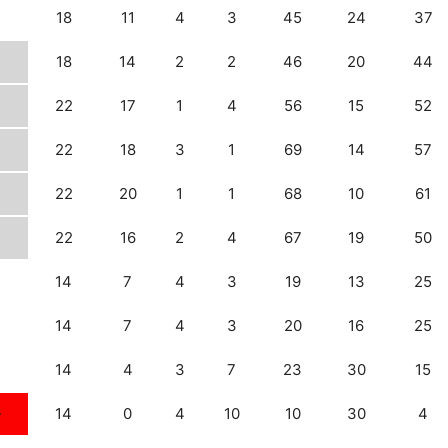
18
11
4
3
45
24
37
18
14
2
2
46
20
44
22
17
1
4
56
15
52
22
18
3
1
69
14
57
22
20
1
1
68
10
61
22
16
2
4
67
19
50
14
7
4
3
19
13
25
14
7
4
3
20
16
25
14
4
3
7
23
30
15
↓
14
0
4
10
10
30
4