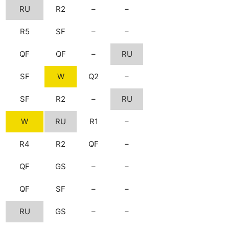
RU
R2
–
–
R5
SF
–
–
QF
QF
–
RU
SF
W
Q2
–
SF
R2
–
RU
W
RU
R1
–
R4
R2
QF
–
QF
GS
–
–
QF
SF
–
–
RU
GS
–
–