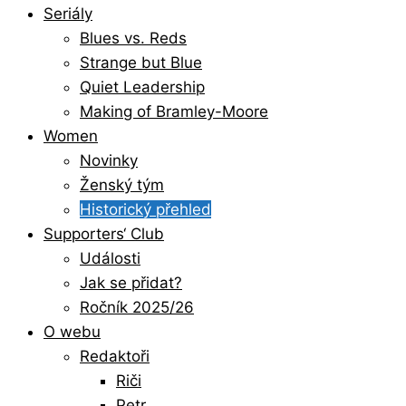
Seriály
Blues vs. Reds
Strange but Blue
Quiet Leadership
Making of Bramley-Moore
Women
Novinky
Ženský tým
Historický přehled
Supporters‘ Club
Události
Jak se přidat?
Ročník 2025/26
O webu
Redaktoři
Riči
Petr