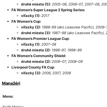
druhé miesta (5):
2005–06, 2006–07, 2007–08, 20
FA Women’s Super League 2 Spring Series:
víťazky (1):
2017
FA Women’s Cup:
víťazky (2):
1988–89 (ako Leasowe Pacific), 2009–
druhé miesta (3):
1987–88 (ako Leasowe Pacific),
FA Women’s Premier League Cup:
víťazky (1):
2007–08
druhé miesta (2):
1996–97, 1998–99
FA Women’s Community Shield:
druhé miesta (2):
2006–07, 2008–09
Liverpool County FA Cup
:
víťazky (3):
2006, 2007, 2008
Manažéri
Meno:
Keith Marley