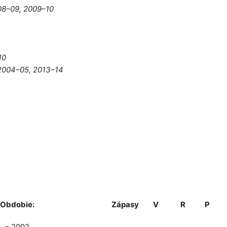
08–09, 2009–10
10
 2004–05, 2013–14
Obdobie:
Zápasy
V
R
P
– 2002