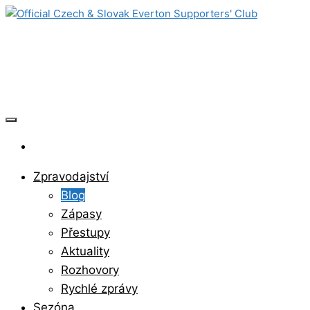
Skip
to
Official Czech & Slovak Everton
the
content
Supporters' Club
Zpravodajství
Blog
Zápasy
Přestupy
Aktuality
Rozhovory
Rychlé zprávy
Sezóna