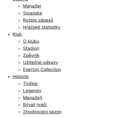
Manažer
Soupiska
Rozpis zápasů
Hráčské statistiky
Klub
O klubu
Stadion
Zpěvník
Užitečné odkazy
Everton Collection
Historie
Trofeje
Legendy
Manažeři
Bývalí hráči
Zhodnocení sezón