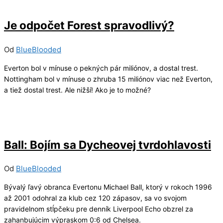
19/04/2024
2
Je odpočet Forest spravodlivý?
Od
BlueBlooded
Everton bol v mínuse o pekných pár miliónov, a dostal trest.
Nottingham bol v mínuse o zhruba 15 miliónov viac než Everton,
a tiež dostal trest. Ale nižší! Ako je to možné?
18/04/2024
8
Ball: Bojím sa Dycheovej tvrdohlavosti
Od
BlueBlooded
Bývalý ľavý obranca Evertonu Michael Ball, ktorý v rokoch 1996
až 2001 odohral za klub cez 120 zápasov, sa vo svojom
pravidelnom stĺpčeku pre denník Liverpool Echo obzrel za
zahanbujúcim výpraskom 0:6 od Chelsea.