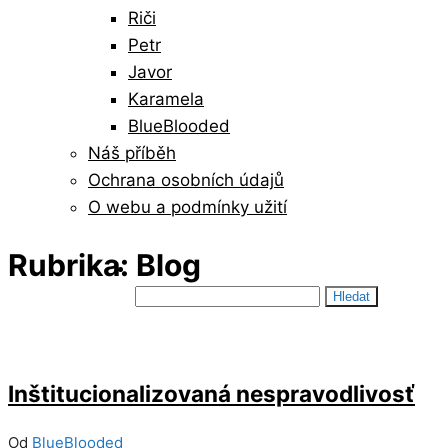
Riči
Petr
Javor
Karamela
BlueBlooded
Náš příběh
Ochrana osobních údajů
O webu a podmínky užití
Rubrika:
Blog
Vyhledávání
21/03/2026
5
Inštitucionalizovaná nespravodlivosť
Od
BlueBlooded