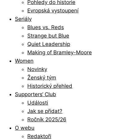
Pohledy do historie
Evropská vystoupení
Seriály
Blues vs. Reds
Strange but Blue
Quiet Leadership
Making of Bramley-Moore
Women
Novinky
Ženský tým
Historický přehled
Supporters‘ Club
Události
Jak se přidat?
Ročník 2025/26
O webu
Redaktoři