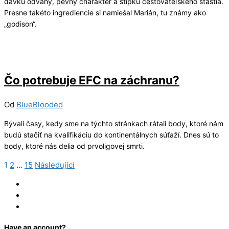
dávku odvahy, pevný charakter a štipku cestovateľského šťastia.
Presne takéto ingrediencie si namiešal Marián, tu známy ako
„godison“.
18/05/2023
2
Čo potrebuje EFC na záchranu?
Od
BlueBlooded
Bývali časy, kedy sme na týchto stránkach rátali body, ktoré nám
budú stačiť na kvalifikáciu do kontinentálnych súťaží. Dnes sú to
body, ktoré nás delia od prvoligovej smrti.
1
2
…
15
Následující
Navigace
pro
Log In
Register
příspěvky
Reset
Have an account?