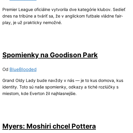
Premier League oficiálne vytvorila dve kategórie klubov. Sedieť
dnes na tribúne a tváriť sa, že v anglickom futbale vládne fair-
play, je už prakticky nemožné.
24/05/2025
0
Spomienky na Goodison Park
Od
BlueBlooded
Grand Oldy Lady bude navždy v nás — je to kus domova, kus
identity. Toto sú naše spomienky, odkazy a tiché rozlúčky s
miestom, kde Everton žil najhlasnejšie.
13/01/2025
7
Myers: Moshiri chcel Pottera