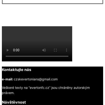
Everton na YouTube
Kontaktujte nás
e-mail:
czskevertonians@gmail.com
Veškeré texty na “evertonfc.cz” jsou chráněny autorským
právem.
Návštěvnost