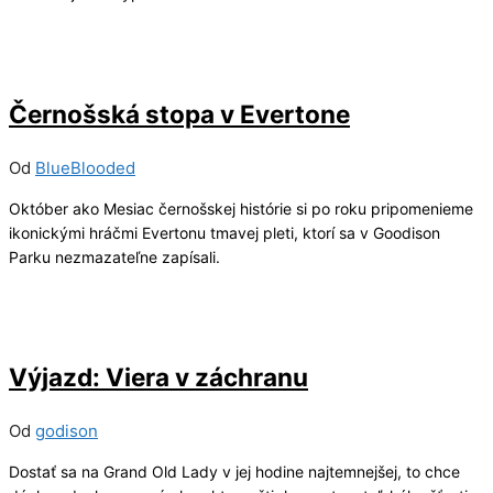
20/10/2023
0
Černošská stopa v Evertone
Od
BlueBlooded
Október ako Mesiac černošskej histórie si po roku pripomenieme
ikonickými hráčmi Evertonu tmavej pleti, ktorí sa v Goodison
Parku nezmazateľne zapísali.
03/06/2023
3
Výjazd: Viera v záchranu
Od
godison
Dostať sa na Grand Old Lady v jej hodine najtemnejšej, to chce