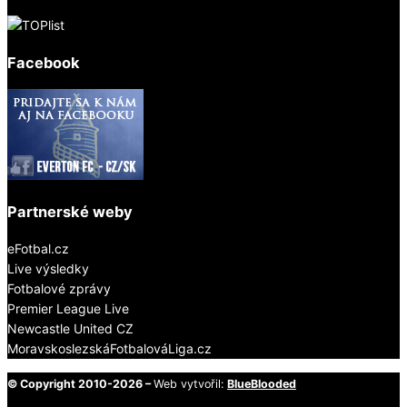
Facebook
Partnerské weby
eFotbal.cz
Live výsledky
Fotbalové zprávy
Premier League Live
Newcastle United CZ
MoravskoslezskáFotbalováLiga.cz
© Copyright 2010-2026 –
Web vytvořil:
BlueBlooded