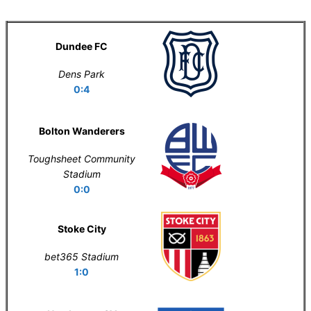
Letní příprava
Dundee FC
Dens Park
0:4
Bolton Wanderers
Toughsheet Community
Stadium
0:0
Stoke City
bet365 Stadium
1:0