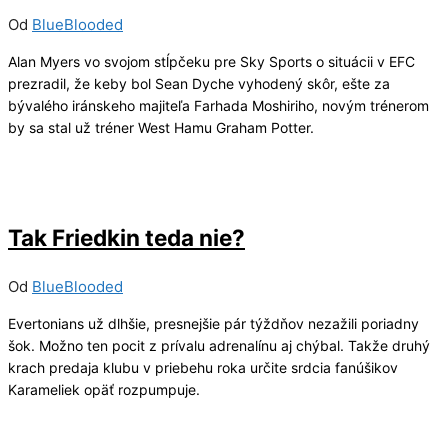
Od
BlueBlooded
Alan Myers vo svojom stĺpčeku pre Sky Sports o situácii v EFC
prezradil, že keby bol Sean Dyche vyhodený skôr, ešte za
bývalého iránskeho majiteľa Farhada Moshiriho, novým trénerom
by sa stal už tréner West Hamu Graham Potter.
22/07/2024
1
Tak Friedkin teda nie?
Od
BlueBlooded
Evertonians už dlhšie, presnejšie pár týždňov nezažili poriadny
šok. Možno ten pocit z prívalu adrenalínu aj chýbal. Takže druhý
krach predaja klubu v priebehu roka určite srdcia fanúšikov
Karameliek opäť rozpumpuje.