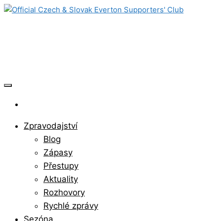
Skip
to
Official Czech & Slovak Everton
the
content
Supporters' Club
Zpravodajství
Blog
Zápasy
Přestupy
Aktuality
Rozhovory
Rychlé zprávy
Sezóna