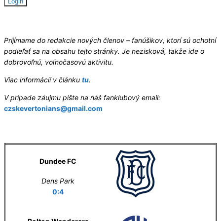
Hledáme redaktory
Prijímame do redakcie nových členov – fanúšikov, ktorí sú ochotní
podieľať sa na obsahu tejto stránky. Je nezisková, takže ide o
dobrovoľnú, voľnočasovú aktivitu.
Viac informácií v článku
tu
.
V prípade záujmu píšte na náš fanklubový email:
czskevertonians@gmail.com
Letní příprava
Dundee FC
Dens Park
0:4