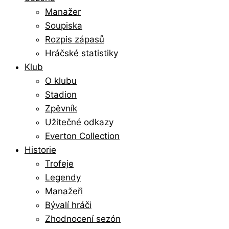
Manažer
Soupiska
Rozpis zápasů
Hráčské statistiky
Klub
O klubu
Stadion
Zpěvník
Užitečné odkazy
Everton Collection
Historie
Trofeje
Legendy
Manažeři
Bývalí hráči
Zhodnocení sezón