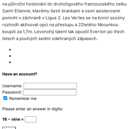
na půlroční hostování do druholigového francouzského celku
Saint-Etienne, kterému šesti brankami a osmi asistencemi
pomohl v záchraně v Ligue 2. Les Vertes se na konci sezóny
rozhodli aktivovat opci na přestupu a 22letého Nkounkou
koupili za 1,7m. Levonohý talent tak opustil Everton po třech
letech a pouhých sedmi odehraných zápasech.
Log In
Register
Reset
Have an account?
Username:
Password:
Remember me
Please enter an answer in digits:
16 − nine =