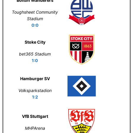
Bolton Wanderers
Toughsheet Community
Stadium
0:0
Stoke City
bet365 Stadium
1:0
Hamburger SV
Volksparkstadion
1:2
VfB Stuttgart
MHPArena