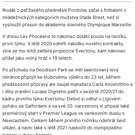
Rodák z pařížského předměstí Pontoise začal s fotbalem v
mládežnických kategoriích mužstva Stade Brest, než si
vysloužil přesun do akademie slavného Olympique Marseille.
V dresu Les Phocéens to nakonec dotáhl pouze na lavičku
první týmu. V létě 2020 odmítl nabídku nového kontraktu,
více se mu totiž zalíbila propozice Evertonu, kam nakonec
přišel jako volný hráč v 19 letech.
Po příchodu na Goodison Park se měl talentovaný levý
obránce připojit ke klubovému výběru do 23 let, během
předsezónní přípravy ale zaujal manažera Carla Ancelottiho a
i díky zranění Lucase Digneho patřil v sezóně 2020/21 do
kádru prvního týmu Evertonu. Debut si odbyl v Ligovém
poháru se Salfordem a na své 20. narozeniny si připsal také
premiérový start v Premier League ve venkovním duelu s
Newcastlem. Celkem během prvního ročníku odehrál šest
utkání, a navíc také v létě 2021 naskočil do olympijského
turnaje v dresu Francie.