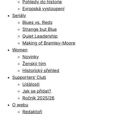
Pohledy do historie
Evropská vystoupení
Seriály
Blues vs. Reds
Strange but Blue
Quiet Leadership
Making of Bramley-Moore
Women
Novinky
Ženský tým
Historický přehled
Supporters‘ Club
Události
Jak se přidat?
Ročník 2025/26
O webu
Redaktoři