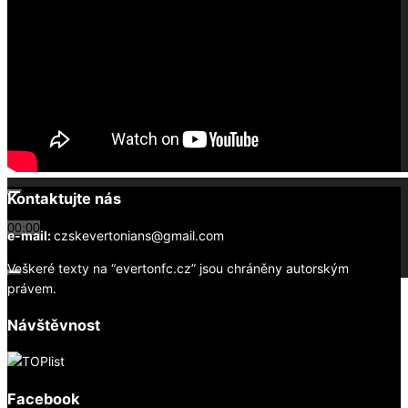
Kontaktujte nás
00:00
00:00
e-mail:
czskevertonians@gmail.com
02:09
Veškeré texty na “evertonfc.cz” jsou chráněny autorským
právem.
Návštěvnost
Facebook