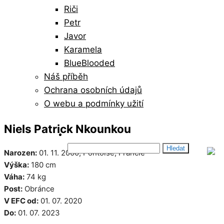
Riči
Petr
Javor
Karamela
BlueBlooded
Náš příběh
Ochrana osobních údajů
O webu a podmínky užití
Niels Patrick Nkounkou
Vyhledávání
Narozen:
01. 11. 2000, Pontoise, Francie
Výška:
180 cm
Váha:
74 kg
Post:
Obránce
V EFC od:
01. 07. 2020
Do:
01. 07. 2023