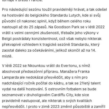
Pro následující sezónu toužil pravidelněji hrávat, a tak odešel
na hostování do belgického Standardu Lutych, kde si svůj
původní cíl nakonec splnil, když během celého roku
nastoupil až do 25 zápasů. Na Goodison Park se v létě 2022
vrátil s velmi cennými zkušenosti, třebaže jeho výkony v
Belgii postrádaly konzistentnost, což však nebylo nikterak
překvapivé vzhledem k tragické sezóně Standardu, který
zaostal daleko za očekáváními, jelikož skončil až na 14.
místě.
V létě 2022 se Nkounkou vrátil do Evertonu, s nímž
absolvoval předsezónní přípravu. Manažera Franka
Lamparda ale nedokázal přesvědčit, aby s ním pro
nadcházející ročník počítal do kádru, a tak se 21letý talent
vydal na další hostování. S ostrovním fotbalem se bude
seznamovat v druholigovém Cardiffu City, kde sice
pravidelně nastupoval, ale nikterak o svých kvalitách
nepřesvědčil. I proto v zimě 2023 změnil působiště a zamířil