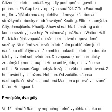
Citzens se letos nedaří. Vypadly postupně z ligového
poháru, z FA Cup i z evropských soutěží. Z Top Four mají
nejděravější obranu a spolehlivostí nevyniká letos ani
strážkyně nebesky modré svatyně Keating. Elitní kanonýrka
City, Jamajčanka Khadija Shaw si natrhla hamstring a do
konce sezóny je ze hry. Prosincová porážka na Walton Hall
Park tak nějak zapadá do rámce relativně nepovedené
sezóny. Nicméně vzdor všem letošním problémům jde i
nadále o elitní tým a naše ambice pokusit se letos o double
tak byla velmi sebevědomá. Do zápasu (krom chronicky
zraněných) nenastoupila Hope ani Mjelde, na lavičce se
ocitla i Brosnan. Gago nebyla k zápasu vůbec nominovaná. Z
hostování byla stažena Hobson. Od začátku zápasu
nastoupila čerstvě zasnoubená Madsen a poprvé v sezóně i
Karen Holmgaard.
První půle, dva góly
Ve 12. minutě Ramsey nepochopitelně vyběhla daleko od