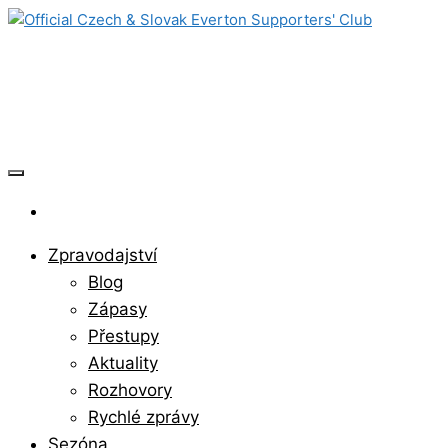
Skip
to
Official Czech & Slovak Everton
the
content
Supporters' Club
Zpravodajství
Blog
Zápasy
Přestupy
Aktuality
Rozhovory
Rychlé zprávy
Sezóna