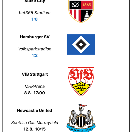
Stoke City
bet365 Stadium
1:0
Hamburger SV
Volksparkstadion
1:2
VfB Stuttgart
MHPArena
8.8. 17:00
Newcastle United
Scottish Gas Murrayfield
12.8. 18:15