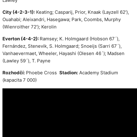
Lawley
City (4-2-3-1):
Keating; Casparij,
Prior,
Knaak (Layzell 62′),
Ouahabi;
Aleixandri,
Hasegawa; Park, Coombs, Murphy
(Wienroither 72′); Kerolin
Everton (4-4-2):
Ramsey; K. Holmgaard (Hobson 67´),
Fernández, Stenevik, S. Holmgaard; Snoeijs (Sarri 67´),
Vanhaevermaet,
Wheeler, Hayashi (Olesen 46´); Madsen
(Lawley 59´), T. Payne
Rozhodčí:
Phoebe Cross
Stadion:
Academy Stadium
(kapacita 7 000)