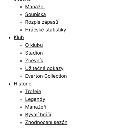
Manažer
Soupiska
Rozpis zápasů
Hráčské statistiky
Klub
O klubu
Stadion
Zpěvník
Užitečné odkazy
Everton Collection
Historie
Trofeje
Legendy
Manažeři
Bývalí hráči
Zhodnocení sezón