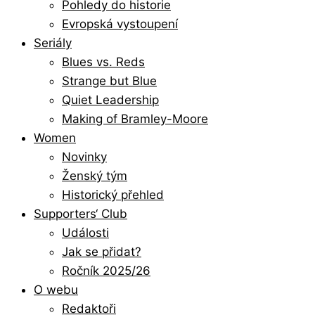
Pohledy do historie
Evropská vystoupení
Seriály
Blues vs. Reds
Strange but Blue
Quiet Leadership
Making of Bramley-Moore
Women
Novinky
Ženský tým
Historický přehled
Supporters‘ Club
Události
Jak se přidat?
Ročník 2025/26
O webu
Redaktoři