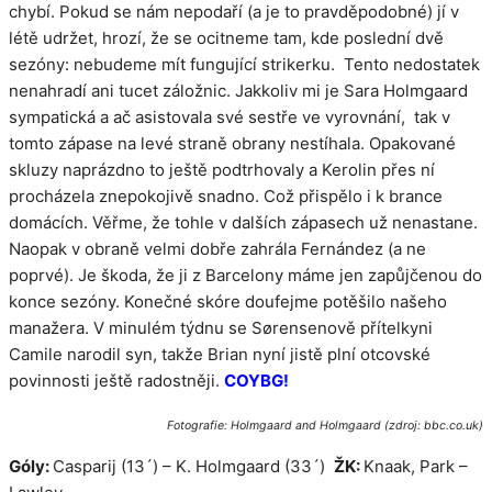
chybí. Pokud se nám nepodaří (a je to pravděpodobné) jí v
létě udržet, hrozí, že se ocitneme tam, kde poslední dvě
sezóny: nebudeme mít fungující strikerku. Tento nedostatek
nenahradí ani tucet záložnic. Jakkoliv mi je Sara Holmgaard
sympatická a ač asistovala své sestře ve vyrovnání, tak v
tomto zápase na levé straně obrany nestíhala. Opakované
skluzy naprázdno to ještě podtrhovaly a Kerolin přes ní
procházela znepokojivě snadno. Což přispělo i k brance
domácích. Věřme, že tohle v dalších zápasech už nenastane.
Naopak v obraně velmi dobře zahrála Fernández (a ne
poprvé). Je škoda, že ji z Barcelony máme jen zapůjčenou do
konce sezóny. Konečné skóre doufejme potěšilo našeho
manažera. V minulém týdnu se Sørensenově přítelkyni
Camile narodil syn, takže Brian nyní jistě plní otcovské
povinnosti ještě radostněji.
COYBG!
Fotografie: Holmgaard and Holmgaard (zdroj: bbc.co.uk)
Góly:
Casparij (13´) – K. Holmgaard (33´)
ŽK:
Knaak, Park –