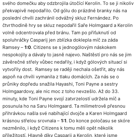
svého domečku aby odzbrojila útočící Kerolin. To se ji nikoliv
překvapivě nepodařilo. Od gólu do prázdné branky nás na
poslední chvíli zachránil odvážný skluz Fernández. Po
čtvrthodině hry se skluz nepodařil Saře Holmgaard a Kerolin
volně odcentrovala před bránu. Tam po přiťuknutí od
spoluhráčky Casparij jen zblízka doklepla míč za záda
Ramsey –
1:0
. Citizens se s jednogólovým náskokem
nespokojily a dávaly to jasně najevo. Naštěstí pro nás se jim
závěrečné střely vůbec nedařily, i když gólových situací si
vytvořily dost. Ramsey se raději nechala ošetřit, aby nás
aspoň na chvíli vymanila z tlaku domácích. Za nás se o
průniky dopředu snažila Hayashi, Toni Payne a sestry
Holmgaardovy, ale nic moc z toho nevzešlo. Až do 33.
minuty, kde Toni Payne svojí zatvrzelostí udržela míč a
posunula ho na Saru Holmgaard. Ta milimetrově přesnou
přihrávkou našla své nabíhající dvojče a Karen Holmgaard
krásnou střelou srovnala –
1:1
. Do konce poločasu se skóre
nezměnilo, i když Citizens k tomu měli opět několik
příležitostí. Hlavně díky Casparij a Kerolin, které jsme