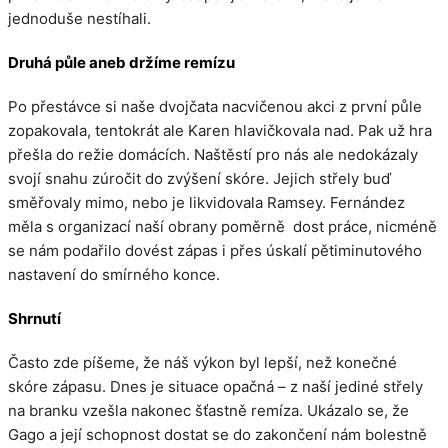
jednoduše nestíhali.
Druhá půle aneb držíme remízu
Po přestávce si naše dvojčata nacvičenou akci z první půle
zopakovala, tentokrát ale Karen hlavičkovala nad. Pak už hra
přešla do režie domácích. Naštěstí pro nás ale nedokázaly
svojí snahu zúročit do zvýšení skóre. Jejich střely buď
směřovaly mimo, nebo je likvidovala Ramsey. Fernández
měla s organizací naší obrany poměrně dost práce, nicméně
se nám podařilo dovést zápas i přes úskalí pětiminutového
nastavení do smírného konce.
Shrnutí
Často zde píšeme, že náš výkon byl lepší, než konečné
skóre zápasu. Dnes je situace opačná – z naší jediné střely
na branku vzešla nakonec šťastně remíza. Ukázalo se, že
Gago a její schopnost dostat se do zakončení nám bolestně