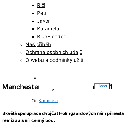
Riči
Petr
Javor
Karamela
BlueBlooded
Náš příběh
Ochrana osobních údajů
O webu a podmínky užití
Vyhledávání
Manchester City W – Everton W 1:1
23/04/2025
0
Od
Karamela
Skvělá spolupráce dvojčat Holmgaardových nám přinesla
remízu a s ní i cenný bod.