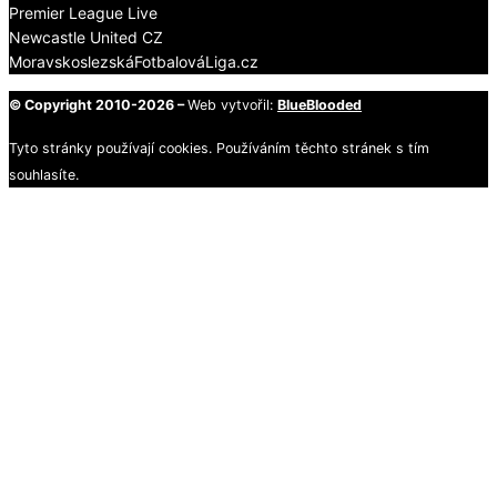
Premier League Live
Newcastle United CZ
MoravskoslezskáFotbalováLiga.cz
© Copyright 2010-2026 –
Web vytvořil:
BlueBlooded
Tyto stránky používají cookies. Používáním těchto stránek s tím
souhlasíte.