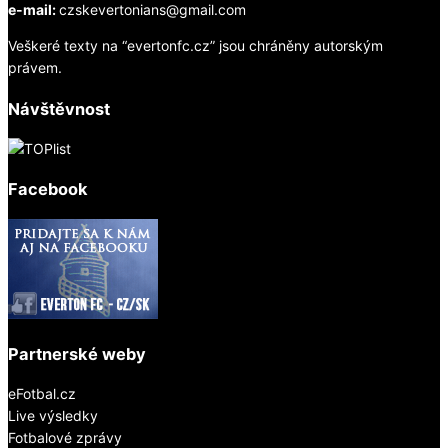
e-mail:
czskevertonians@gmail.com
Veškeré texty na “evertonfc.cz” jsou chráněny autorským
právem.
Návštěvnost
Facebook
Partnerské weby
eFotbal.cz
Live výsledky
Fotbalové zprávy