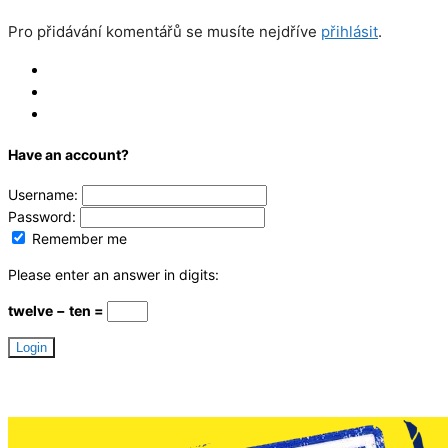
Pro přidávání komentářů se musíte nejdříve
přihlásit
.
Log In
Register
Reset
Have an account?
Username:
Password:
Remember me
Please enter an answer in digits:
twelve − ten =
Hledáme redaktory