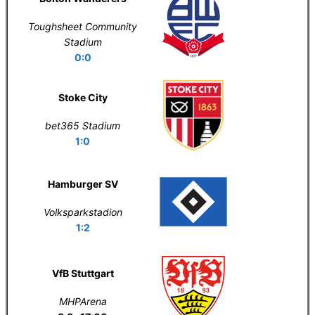
Toughsheet Community
Stadium
0:0
Stoke City
bet365 Stadium
1:0
Hamburger SV
Volksparkstadion
1:2
VfB Stuttgart
MHPArena