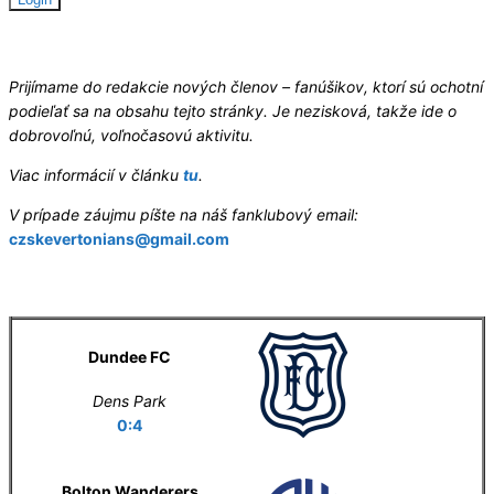
Hledáme redaktory
Prijímame do redakcie nových členov – fanúšikov, ktorí sú ochotní
podieľať sa na obsahu tejto stránky. Je nezisková, takže ide o
dobrovoľnú, voľnočasovú aktivitu.
Viac informácií v článku
tu
.
V prípade záujmu píšte na náš fanklubový email:
czskevertonians@gmail.com
Letní příprava
Dundee FC
Dens Park
0:4
Bolton Wanderers