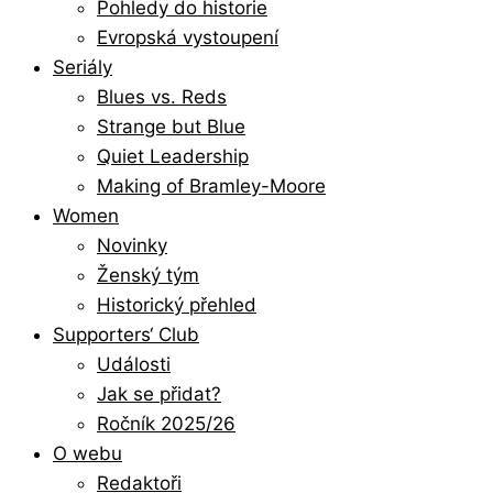
Pohledy do historie
Evropská vystoupení
Seriály
Blues vs. Reds
Strange but Blue
Quiet Leadership
Making of Bramley-Moore
Women
Novinky
Ženský tým
Historický přehled
Supporters‘ Club
Události
Jak se přidat?
Ročník 2025/26
O webu
Redaktoři