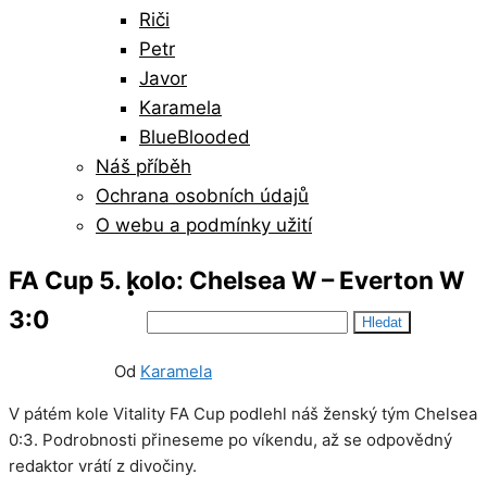
Riči
Petr
Javor
Karamela
BlueBlooded
Náš příběh
Ochrana osobních údajů
O webu a podmínky užití
FA Cup 5. kolo: Chelsea W – Everton W
3:0
Vyhledávání
20/05/2021
0
Od
Karamela
V pátém kole Vitality FA Cup podlehl náš ženský tým Chelsea
0:3. Podrobnosti přineseme po víkendu, až se odpovědný
redaktor vrátí z divočiny.