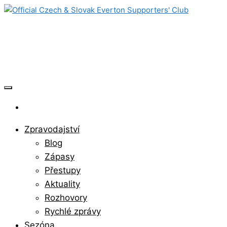
Skip
to
Official Czech & Slovak Everton
the
content
Supporters' Club
Zpravodajství
Blog
Zápasy
Přestupy
Aktuality
Rozhovory
Rychlé zprávy
Sezóna