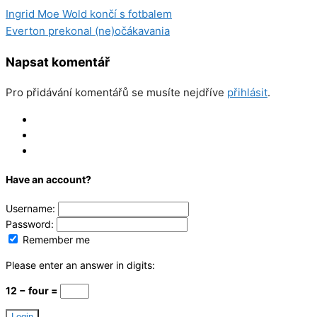
Ingrid Moe Wold končí s fotbalem
Everton prekonal (ne)očákavania
Napsat komentář
Pro přidávání komentářů se musíte nejdříve
přihlásit
.
Log In
Register
Reset
Have an account?
Username:
Password:
Remember me
Please enter an answer in digits:
12 − four =