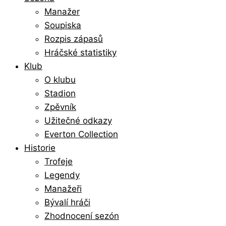
Manažer
Soupiska
Rozpis zápasů
Hráčské statistiky
Klub
O klubu
Stadion
Zpěvník
Užitečné odkazy
Everton Collection
Historie
Trofeje
Legendy
Manažeři
Bývalí hráči
Zhodnocení sezón