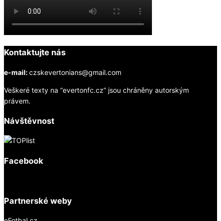
Kontaktujte nás
e-mail:
czskevertonians@gmail.com
Veškeré texty na “evertonfc.cz” jsou chráněny autorským
právem.
Návštěvnost
Facebook
Partnerské weby
eFotbal.cz