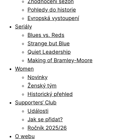
Zhodnocení sezón
Pohledy do historie
Evropská vystoupení
Seriály
Blues vs. Reds
Strange but Blue
Quiet Leadership
Making of Bramley-Moore
Women
Novinky
Ženský tým
Historický přehled
Supporters‘ Club
Události
Jak se přidat?
Ročník 2025/26
O webu