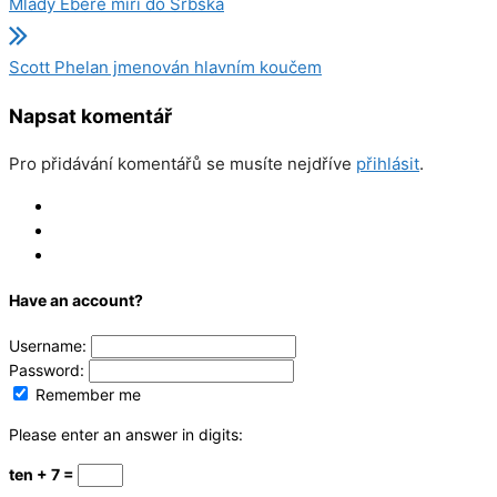
Mladý Ebere míří do Srbska
Scott Phelan jmenován hlavním koučem
Napsat komentář
Pro přidávání komentářů se musíte nejdříve
přihlásit
.
Log In
Register
Reset
Have an account?
Username:
Password:
Remember me
Please enter an answer in digits:
ten + 7 =