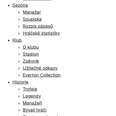
Sezóna
Manažer
Soupiska
Rozpis zápasů
Hráčské statistiky
Klub
O klubu
Stadion
Zpěvník
Užitečné odkazy
Everton Collection
Historie
Trofeje
Legendy
Manažeři
Bývalí hráči