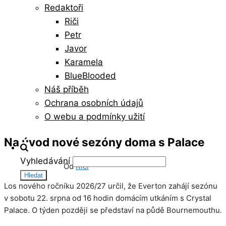
Redaktoři
Riči
Petr
Javor
Karamela
BlueBlooded
Náš příběh
Ochrana osobních údajů
O webu a podmínky užití
Na úvod nové sezóny doma s Palace
Vyhledávání
22/06/2026
0
Od
Riči
Los nového ročníku 2026/27 určil, že Everton zahájí sezónu
v sobotu 22. srpna od 16 hodin domácím utkáním s Crystal
Palace. O týden později se představí na půdě Bournemouthu.