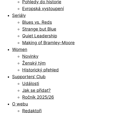
Pohledy do historie
Evropská vystoupení
Seriály
Blues vs. Reds
Strange but Blue
Quiet Leadership
Making of Bramley-Moore
Women
Novinky
Ženský tým
Historický přehled
Supporters‘ Club
Události
Jak se přidat?
Ročník 2025/26
O webu
Redaktoři