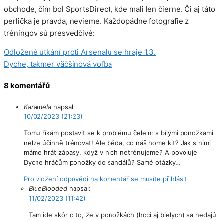
obchode, čím bol SportsDirect, kde mali len čierne. Či aj táto
perlička je pravda, nevieme. Každopádne fotografie z
tréningov sú presvedčivé:
Odložené utkání proti Arsenalu se hraje 1.3.
Dyche, takmer väčšinová voľba
8 komentářů
Karamela
napsal:
10/02/2023 (21:23)
Tomu říkám postavit se k problému čelem: s bílými ponožkami
nelze účinně trénovat! Ale běda, co náš home kit? Jak s nimi
máme hrát zápasy, když v nich netrénujeme? A povoluje
Dyche hráčům ponožky do sandálů? Samé otázky…
Pro vložení odpovědi na komentář se musíte přihlásit
BlueBlooded
napsal:
11/02/2023 (11:42)
Tam ide skôr o to, že v ponožkách (hoci aj bielych) sa nedajú