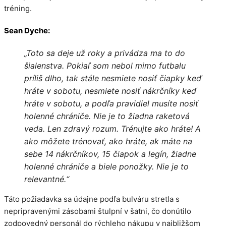
tréning.
Sean Dyche:
„Toto sa deje už roky a privádza ma to do
šialenstva. Pokiaľ som nebol mimo futbalu
príliš dlho, tak stále nesmiete nosiť čiapky keď
hráte v sobotu, nesmiete nosiť nákrčníky keď
hráte v sobotu, a podľa pravidiel musíte nosiť
holenné chrániče. Nie je to žiadna raketová
veda. Len zdravý rozum. Trénujte ako hráte! A
ako môžete trénovať, ako hráte, ak máte na
sebe 14 nákrčníkov, 15 čiapok a legín, žiadne
holenné chrániče a biele ponožky. Nie je to
relevantné.“
Táto požiadavka sa údajne podľa bulváru stretla s
nepripravenými zásobami štulpní v šatni, čo donútilo
zodpovedný personál do rýchleho nákupu v najbližšom