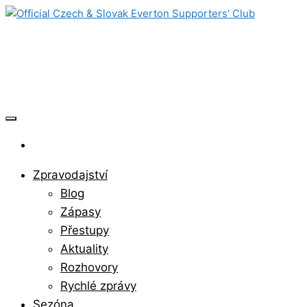
Skip
to
Official Czech & Slovak Everton
the
content
Supporters' Club
Zpravodajství
Blog
Zápasy
Přestupy
Aktuality
Rozhovory
Rychlé zprávy
Sezóna