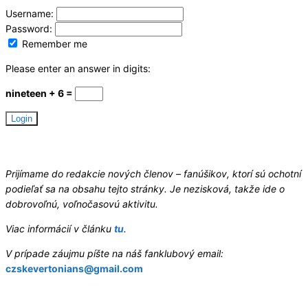
Username:
Password:
Remember me
Please enter an answer in digits:
nineteen + 6 =
Hledáme redaktory
Prijímame do redakcie nových členov – fanúšikov, ktorí sú ochotní
podieľať sa na obsahu tejto stránky. Je nezisková, takže ide o
dobrovoľnú, voľnočasovú aktivitu.
Viac informácií v článku
tu
.
V prípade záujmu píšte na náš fanklubový email:
czskevertonians@gmail.com
Letní příprava