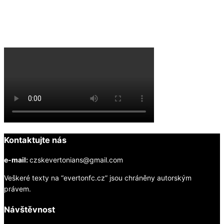
Everton na YouTube
Kontaktujte nás
e-mail:
czskevertonians@gmail.com
Veškeré texty na “evertonfc.cz” jsou chráněny autorským
právem.
Návštěvnost