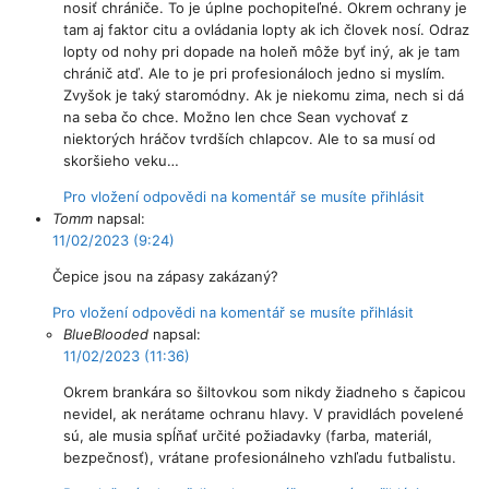
nosiť chrániče. To je úplne pochopiteľné. Okrem ochrany je
tam aj faktor citu a ovládania lopty ak ich človek nosí. Odraz
lopty od nohy pri dopade na holeň môže byť iný, ak je tam
chránič atď. Ale to je pri profesionáloch jedno si myslím.
Zvyšok je taký staromódny. Ak je niekomu zima, nech si dá
na seba čo chce. Možno len chce Sean vychovať z
niektorých hráčov tvrdších chlapcov. Ale to sa musí od
skoršieho veku…
Pro vložení odpovědi na komentář se musíte přihlásit
Tomm
napsal:
11/02/2023 (9:24)
Čepice jsou na zápasy zakázaný?
Pro vložení odpovědi na komentář se musíte přihlásit
BlueBlooded
napsal:
11/02/2023 (11:36)
Okrem brankára so šiltovkou som nikdy žiadneho s čapicou
nevidel, ak nerátame ochranu hlavy. V pravidlách povelené
sú, ale musia spĺňať určité požiadavky (farba, materiál,
bezpečnosť), vrátane profesionálneho vzhľadu futbalistu.