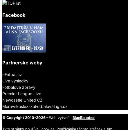
Facebook
Partnerské weby
eFotbal.cz
Live výsledky
Fotbalové zprávy
Premier League Live
Newcastle United CZ
MoravskoslezskáFotbalováLiga.cz
© Copyright 2010-2026 –
Web vytvořil:
BlueBlooded
Tyto stránky používají cookies. Používáním těchto stránek s tím