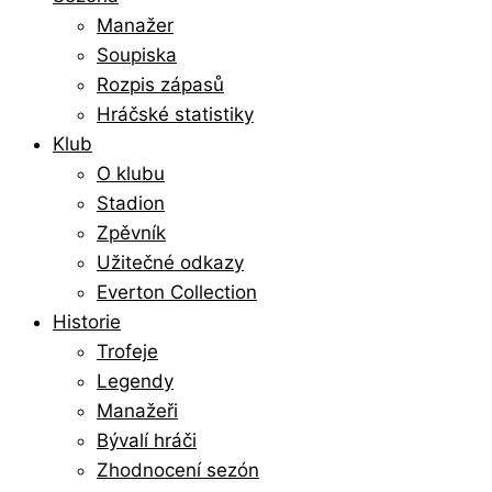
Manažer
Soupiska
Rozpis zápasů
Hráčské statistiky
Klub
O klubu
Stadion
Zpěvník
Užitečné odkazy
Everton Collection
Historie
Trofeje
Legendy
Manažeři
Bývalí hráči
Zhodnocení sezón