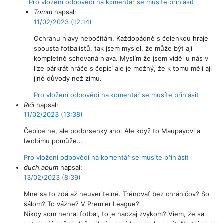
Pro vložení odpovědi na komentář se musíte přihlásit
Tomm
napsal:
11/02/2023 (12:14)
Ochranu hlavy nepočítám. Každopádně s čelenkou hraje
spousta fotbalistů, tak jsem myslel, že může být aji
kompletně schovaná hlava. Myslím že jsem viděl u nás v
lize párkrát hráče s čepicí ale je možný, že k tomu měli aji
jiné důvody než zimu.
Pro vložení odpovědi na komentář se musíte přihlásit
Riči
napsal:
11/02/2023 (13:38)
Čepice ne, ale podprsenky ano. Ale když to Maupayovi a
Iwobimu pomůže…
Pro vložení odpovědi na komentář se musíte přihlásit
duch.abum
napsal:
13/02/2023 (8:39)
Mne sa to zdá až neuveriteľné. Trénovať bez chráničov? So
šálom? To vážne? V Premier League?
Nikdy som nehral fotbal, to je naozaj zvykom? Viem, že sa