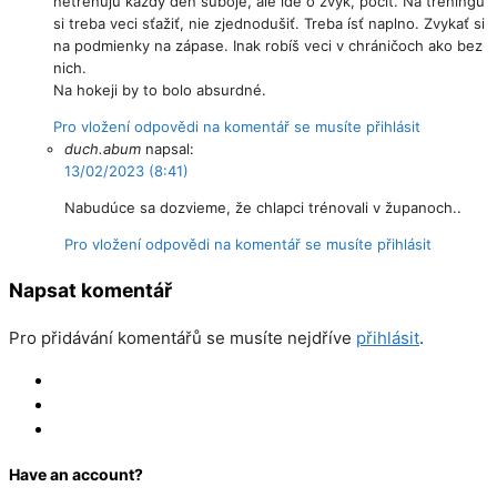
netrénujú každý deň súboje, ale ide o zvyk, pocit. Na tréningu
si treba veci sťažiť, nie zjednodušiť. Treba ísť naplno. Zvykať si
na podmienky na zápase. Inak robíš veci v chráničoch ako bez
nich.
Na hokeji by to bolo absurdné.
Pro vložení odpovědi na komentář se musíte přihlásit
duch.abum
napsal:
13/02/2023 (8:41)
Nabudúce sa dozvieme, že chlapci trénovali v županoch..
Pro vložení odpovědi na komentář se musíte přihlásit
Napsat komentář
Pro přidávání komentářů se musíte nejdříve
přihlásit
.
Log In
Register
Reset
Have an account?