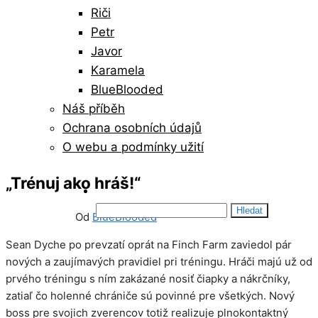
Riči
Petr
Javor
Karamela
BlueBlooded
Náš příběh
Ochrana osobních údajů
O webu a podmínky užití
„Trénuj ako hráš!“
Vyhledávání
10/02/2023
8
Od
BlueBlooded
Sean Dyche po prevzatí oprát na Finch Farm zaviedol pár
nových a zaujímavých pravidiel pri tréningu. Hráči majú už od
prvého tréningu s ním zakázané nosiť čiapky a nákrčníky,
zatiaľ čo holenné chrániče sú povinné pre všetkých. Nový
boss pre svojich zverencov totiž realizuje plnokontaktný