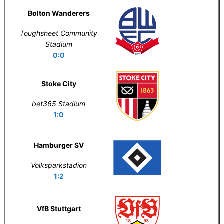
Bolton Wanderers
Toughsheet Community
Stadium
0:0
Stoke City
bet365 Stadium
1:0
Hamburger SV
Volksparkstadion
1:2
VfB Stuttgart