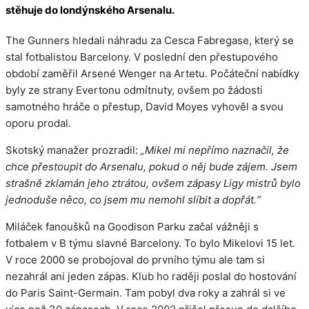
stěhuje do londýnského Arsenalu.
The Gunners hledali náhradu za Cesca Fabregase, který se
stal fotbalistou Barcelony. V poslední den přestupového
období zaměřil Arsené Wenger na Artetu. Počáteční nabídky
byly ze strany Evertonu odmítnuty, ovšem po žádosti
samotného hráče o přestup, David Moyes vyhověl a svou
oporu prodal.
Skotský manažer prozradil:
„Mikel mi nepřímo naznačil, že
chce přestoupit do Arsenalu, pokud o něj bude zájem. Jsem
strašně zklamán jeho ztrátou, ovšem zápasy Ligy mistrů bylo
jednoduše něco, co jsem mu nemohl slíbit a dopřát.“
Miláček fanoušků na Goodison Parku začal vážněji s
fotbalem v B týmu slavné Barcelony. To bylo Mikelovi 15 let.
V roce 2000 se probojoval do prvního týmu ale tam si
nezahrál ani jeden zápas. Klub ho raději poslal do hostování
do Paris Saint-Germain. Tam pobyl dva roky a zahrál si ve