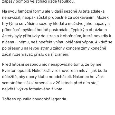
zápasy pomoci ve stíhací jízdě tabulkou.
Na svou famózní formu ale v další sezóně Arteta zdaleka
nenavázal, naopak zůstal propastně za očekáváním. Mozek
hry týmu se většinu sezony hledal a mužstvo jeho nápady a
přímočaré myšlení hodně postrádalo. Typickým obrázkem
Artety byly přihrávky do stran a k obráncům, které nevedly k
ničemu jinému, než neefektivnímu obléhání vápna. A když se
po přesunu na levou stranu zálohy koncem zimy konečně
začal rozehrávat, přišlo další zranění.
Před letošní sezónou nic nenapovídalo tomu, že by měl
Everton opustit. Několikrát v rozhovorech mluvil, jak bude
důležité, aby opory klubu neodcházeli. Nakonec ho však
samotného zlákal Arsenal a v 29 letech před ním stojí
největší výzva fotbalového života.
Toffees opustila novodobá legenda.
Kategorie
Přestupy