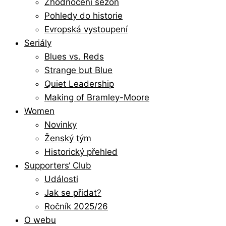
Zhodnocení sezón
Pohledy do historie
Evropská vystoupení
Seriály
Blues vs. Reds
Strange but Blue
Quiet Leadership
Making of Bramley-Moore
Women
Novinky
Ženský tým
Historický přehled
Supporters‘ Club
Události
Jak se přidat?
Ročník 2025/26
O webu