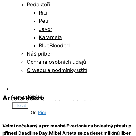
Redaktoři
Riči
Petr
Javor
Karamela
BlueBlooded
Náš příběh
Ochrana osobních údajů
O webu a podmínky užití
Arteta odchází do Arsenalu
Vyhledávání
01/09/2011
0
Od
Riči
Velmi nečekaný a pro mnohé Evertonians bolestný přestup
přinesl Deadline Day. Mikel Arteta se za deset miliónů liber