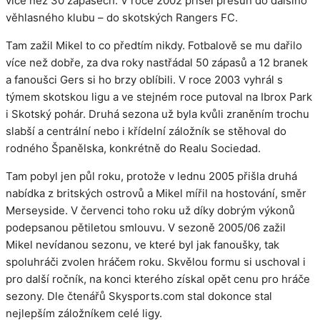
více než 30 zápasech. V roce 2002 přišel přesun do dalšího
věhlasného klubu – do skotských Rangers FC.
Tam zažil Mikel to co předtím nikdy. Fotbalově se mu dařilo
více než dobře, za dva roky nastřádal 50 zápasů a 12 branek
a fanoušci Gers si ho brzy oblíbili. V roce 2003 vyhrál s
týmem skotskou ligu a ve stejném roce putoval na Ibrox Park
i Skotský pohár. Druhá sezona už byla kvůli zraněním trochu
slabší a centrální nebo i křídelní záložník se stěhoval do
rodného Španělska, konkrétně do Realu Sociedad.
Tam pobyl jen půl roku, protože v lednu 2005 přišla druhá
nabídka z britských ostrovů a Mikel mířil na hostování, směr
Merseyside. V červenci toho roku už díky dobrým výkonů
podepsanou pětiletou smlouvu. V sezoně 2005/06 zažil
Mikel nevídanou sezonu, ve které byl jak fanoušky, tak
spoluhráči zvolen hráčem roku. Skvělou formu si uschoval i
pro další ročník, na konci kterého získal opět cenu pro hráče
sezony. Dle čtenářů Skysports.com stal dokonce stal
nejlepším záložníkem celé ligy.