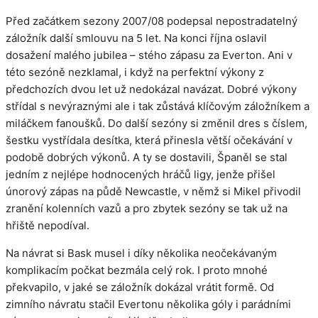
Před začátkem sezony 2007/08 podepsal nepostradatelný
záložník další smlouvu na 5 let. Na konci října oslavil
dosažení malého jubilea – stého zápasu za Everton. Ani v
této sezóně nezklamal, i když na perfektní výkony z
předchozích dvou let už nedokázal navázat. Dobré výkony
střídal s nevýraznými ale i tak zůstává klíčovým záložníkem a
miláčkem fanoušků. Do další sezóny si změnil dres s číslem,
šestku vystřídala desítka, která přinesla větší očekávání v
podobě dobrých výkonů. A ty se dostavili, Španěl se stal
jedním z nejlépe hodnocených hráčů ligy, jenže přišel
únorový zápas na půdě Newcastle, v němž si Mikel přivodil
zranění kolenních vazů a pro zbytek sezóny se tak už na
hřiště nepodíval.
Na návrat si Bask musel i díky několika neočekávaným
komplikacím počkat bezmála celý rok. I proto mnohé
překvapilo, v jaké se záložník dokázal vrátit formě. Od
zimního návratu stačil Evertonu několika góly i parádními