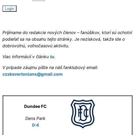
Hledáme redaktory
Prijímame do redakcie nových členov – fanúšikov, ktorí sú ochotní
podieľať sa na obsahu tejto stránky. Je nezisková, takže ide o
dobrovoľnú, voľnočasovú aktivitu.
Viac informácií v článku
tu
.
V prípade záujmu píšte na náš fanklubový email:
czskevertonians@gmail.com
Letní příprava
Dundee FC
Dens Park
0:4