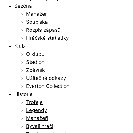
Sezóna
Manažer
Soupiska
Rozpis zápasů
Hráčské statistiky
Klub
O klubu
Stadion
Zpěvník
Užitečné odkazy
Everton Collection
Historie
Trofeje
Legendy
Manažeři
Bývalí hráči