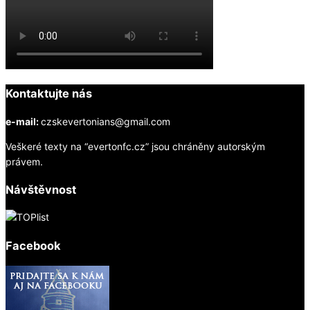
Kontaktujte nás
e-mail:
czskevertonians@gmail.com
Veškeré texty na “evertonfc.cz” jsou chráněny autorským
právem.
Návštěvnost
Facebook