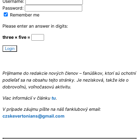
Username:
Password:
Remember me
Please enter an answer in digits:
three × five =
Hledáme redaktory
Prijímame do redakcie nových členov – fanúšikov, ktorí sú ochotní
podieľať sa na obsahu tejto stránky. Je nezisková, takže ide o
dobrovoľnú, voľnočasovú aktivitu.
Viac informácií v článku
tu
.
V prípade záujmu píšte na náš fanklubový email:
czskevertonians@gmail.com
Letní příprava