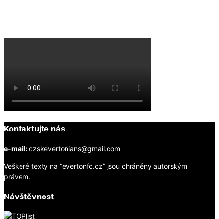
Everton na YouTube
Kontaktujte nás
e-mail:
czskevertonians@gmail.com
Veškeré texty na “evertonfc.cz” jsou chráněny autorským
právem.
Návštěvnost