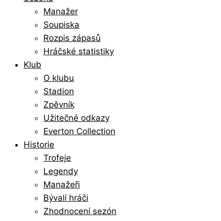
Manažer
Soupiska
Rozpis zápasů
Hráčské statistiky
Klub
O klubu
Stadion
Zpěvník
Užitečné odkazy
Everton Collection
Historie
Trofeje
Legendy
Manažeři
Bývalí hráči
Zhodnocení sezón