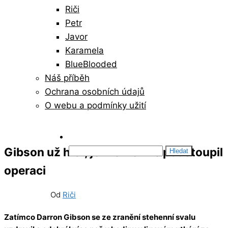
Riči
Petr
Javor
Karamela
BlueBlooded
Náš příběh
Ochrana osobních údajů
O webu a podmínky užití
Vyhledávání
Gibson už hrál, jenže Neville podstoupil
operaci
19/11/2012
0
Od
Riči
Zatímco Darron Gibson se ze zranění stehenní svalu