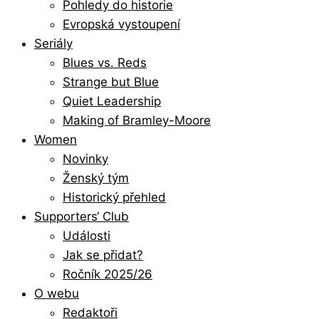
Pohledy do historie
Evropská vystoupení
Seriály
Blues vs. Reds
Strange but Blue
Quiet Leadership
Making of Bramley-Moore
Women
Novinky
Ženský tým
Historický přehled
Supporters‘ Club
Události
Jak se přidat?
Ročník 2025/26
O webu
Redaktoři