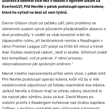
uzdravil a odehrál více než v hodinu v ligovém utkání za
EvertonU21, Phil Neville v pátek podstoupil operaci kolene,
která ho vyřadí na šest až osm týdnů.
Darron Gibson chybí od začátku září, jeho problémy se
stehenním svalem oproti původním předpokladům absenci o
dost prodloužily. V neděli se však konečně vrátil do
zápasového rytmu, při bezbrankové remíze s Readingem v
rámci Premier League U21 pobyl na hřišti 63 minut a trenér
Alan Stubbs neskrýval radost:
„Vedl si skvěle. Střetnutí zvládl
bez komplikací, což je pokrok. V rámci procesu
rekonvalescence jde správným směrem.“
Návrat irského reprezentanta přišel velmi vhod, v pátek totiž
Phil Neville podstoupil operaci kolena, kvůli níž by si měl
nedobrovolně odpočinout od fotbalu maximálně dva měsíce.
Jelikož Neville a Gibson hrají ve středu zálohy, bezcitně to
lze nazvat jako výměnu ‚kusu za kus‘. David Moyes po
sobotní prohře s Readingem hořekoval nad ztrátou kapitána
Toffees, v mužstvu postrádal jeho vůdcovské schopnosti.