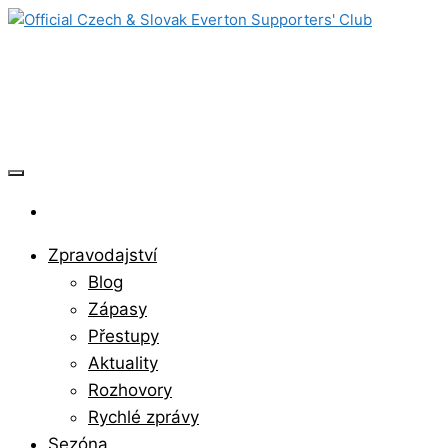
Skip
to
Official Czech & Slovak Everton
the
content
Supporters' Club
Zpravodajství
Blog
Zápasy
Přestupy
Aktuality
Rozhovory
Rychlé zprávy
Sezóna