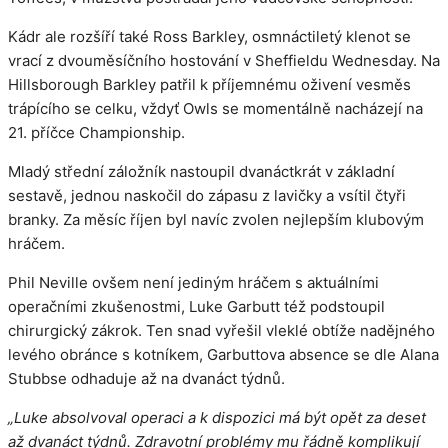
Kádr ale rozšíří také Ross Barkley, osmnáctiletý klenot se
vrací z dvouměsíčního hostování v Sheffieldu Wednesday. Na
Hillsborough Barkley patřil k příjemnému oživení vesměs
trápícího se celku, vždyť Owls se momentálně nacházejí na
21. příčce Championship.
Mladý střední záložník nastoupil dvanáctkrát v základní
sestavě, jednou naskočil do zápasu z lavičky a vsítil čtyři
branky. Za měsíc říjen byl navíc zvolen nejlepším klubovým
hráčem.
Phil Neville ovšem není jediným hráčem s aktuálními
operačními zkušenostmi, Luke Garbutt též podstoupil
chirurgický zákrok. Ten snad vyřešil vleklé obtíže nadějného
levého obránce s kotníkem, Garbuttova absence se dle Alana
Stubbse odhaduje až na dvanáct týdnů.
„Luke absolvoval operaci a k dispozici má být opět za deset
až dvanáct týdnů. Zdravotní problémy mu řádně komplikují