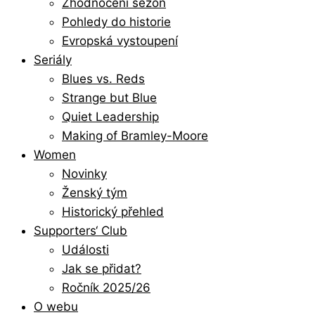
Zhodnocení sezón
Pohledy do historie
Evropská vystoupení
Seriály
Blues vs. Reds
Strange but Blue
Quiet Leadership
Making of Bramley-Moore
Women
Novinky
Ženský tým
Historický přehled
Supporters‘ Club
Události
Jak se přidat?
Ročník 2025/26
O webu