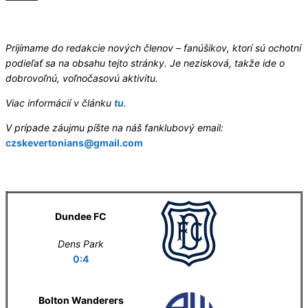
Hledáme redaktory
Prijímame do redakcie nových členov – fanúšikov, ktorí sú ochotní
podieľať sa na obsahu tejto stránky. Je nezisková, takže ide o
dobrovoľnú, voľnočasovú aktivitu.
Viac informácií v článku
tu
.
V prípade záujmu píšte na náš fanklubový email:
czskevertonians@gmail.com
Letní příprava
Dundee FC
Dens Park
0:4
Bolton Wanderers