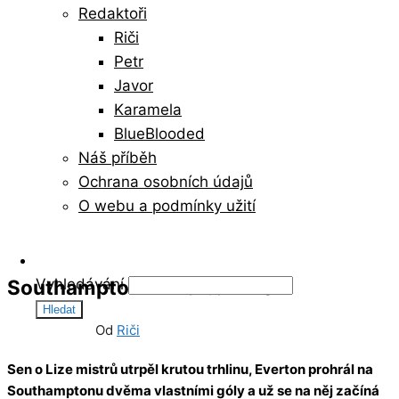
Redaktoři
Riči
Petr
Javor
Karamela
BlueBlooded
Náš příběh
Ochrana osobních údajů
O webu a podmínky užití
Southampton – Everton 2:0
Vyhledávání
26/04/2014
0
Od
Riči
Sen o Lize mistrů utrpěl krutou trhlinu, Everton prohrál na
Southamptonu dvěma vlastními góly a už se na něj začíná