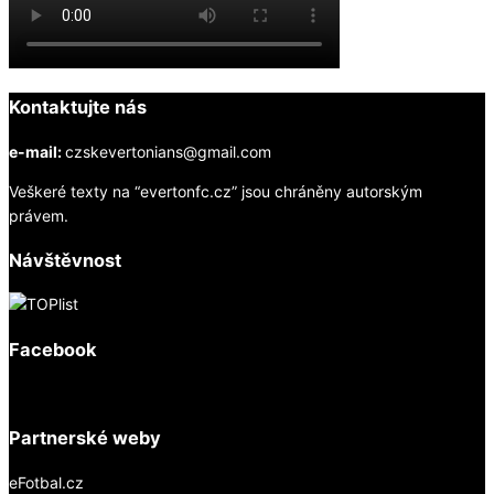
Kontaktujte nás
e-mail:
czskevertonians@gmail.com
Veškeré texty na “evertonfc.cz” jsou chráněny autorským
právem.
Návštěvnost
Facebook
Partnerské weby
eFotbal.cz