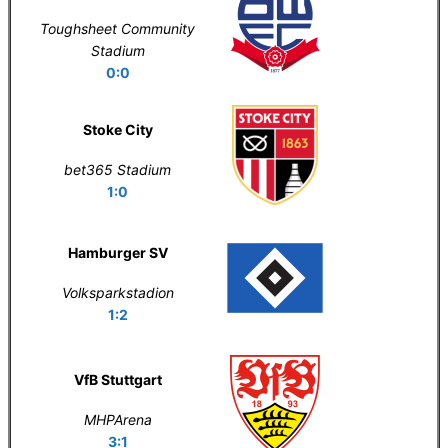
Toughsheet Community
Stadium
0:0
Stoke City
bet365 Stadium
1:0
Hamburger SV
Volksparkstadion
1:2
VfB Stuttgart
MHPArena
3:1