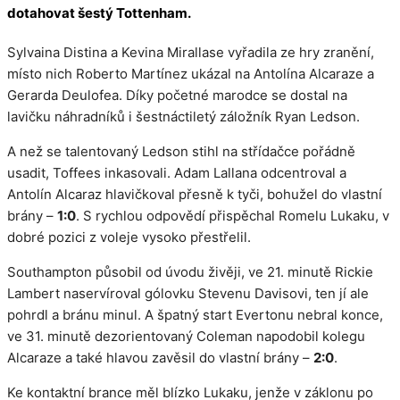
dotahovat šestý Tottenham.
Sylvaina Distina a Kevina Mirallase vyřadila ze hry zranění,
místo nich Roberto Martínez ukázal na Antolína Alcaraze a
Gerarda Deulofea. Díky početné marodce se dostal na
lavičku náhradníků i šestnáctiletý záložník Ryan Ledson.
A než se talentovaný Ledson stihl na střídačce pořádně
usadit, Toffees inkasovali. Adam Lallana odcentroval a
Antolín Alcaraz hlavičkoval přesně k tyči, bohužel do vlastní
brány –
1:0
. S rychlou odpovědí přispěchal Romelu Lukaku, v
dobré pozici z voleje vysoko přestřelil.
Southampton působil od úvodu živěji, ve 21. minutě Rickie
Lambert naservíroval gólovku Stevenu Davisovi, ten jí ale
pohrdl a bránu minul. A špatný start Evertonu nebral konce,
ve 31. minutě dezorientovaný Coleman napodobil kolegu
Alcaraze a také hlavou zavěsil do vlastní brány –
2:0
.
Ke kontaktní brance měl blízko Lukaku, jenže v záklonu po