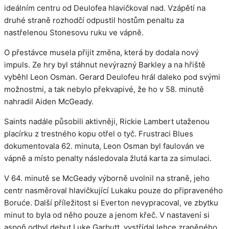
ideálním centru od Deulofea hlavičkoval nad. Vzápětí na
druhé straně rozhodčí odpustil hostům penaltu za
nastřelenou Stonesovu ruku ve vápně.
O přestávce musela přijit změna, která by dodala nový
impuls. Ze hry byl stáhnut nevýrazný Barkley a na hřiště
vyběhl Leon Osman. Gerard Deulofeu hrál daleko pod svými
možnostmi, a tak nebylo překvapivé, že ho v 58. minutě
nahradil Aiden McGeady.
Saints nadále působili aktivněji, Rickie Lambert utaženou
placírku z trestného kopu otřel o tyč. Frustraci Blues
dokumentovala 62. minuta, Leon Osman byl faulován ve
vápně a místo penalty následovala žlutá karta za simulaci.
V 64. minutě se McGeady výborně uvolnil na straně, jeho
centr nasměroval hlavičkující Lukaku pouze do připraveného
Boruće. Další příležitost si Everton nevypracoval, ve zbytku
minut to byla od něho pouze a jenom křeč. V nastavení si
aspoň odbyl debut Luke Garbutt, vystřídal lehce zraněného