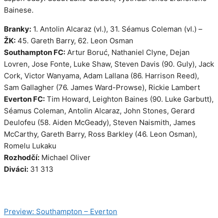
Bainese.
Branky:
1. Antolin Alcaraz (vl.), 31. Séamus Coleman (vl.) –
ŽK:
45. Gareth Barry, 62. Leon Osman
Southampton FC:
Artur Boruć, Nathaniel Clyne, Dejan
Lovren, Jose Fonte, Luke Shaw, Steven Davis (90. Guly), Jack
Cork, Victor Wanyama, Adam Lallana (86. Harrison Reed),
Sam Gallagher (76. James Ward-Prowse), Rickie Lambert
Everton FC:
Tim Howard, Leighton Baines (90. Luke Garbutt),
Séamus Coleman, Antolin Alcaraz, John Stones, Gerard
Deulofeu (58. Aiden McGeady), Steven Naismith, James
McCarthy, Gareth Barry, Ross Barkley (46. Leon Osman),
Romelu Lukaku
Rozhodčí:
Michael Oliver
Diváci:
31 313
Kategorie
Zápasy
Preview: Southampton – Everton