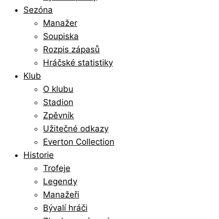
Sezóna
Manažer
Soupiska
Rozpis zápasů
Hráčské statistiky
Klub
O klubu
Stadion
Zpěvník
Užitečné odkazy
Everton Collection
Historie
Trofeje
Legendy
Manažeři
Bývalí hráči