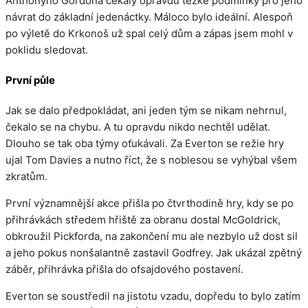
Anthonyho Gordona čekaly opravdu těžké podmínky pro jeho
návrat do základní jedenáctky. Máloco bylo ideální. Alespoň
po výletě do Krkonoš už spal celý dům a zápas jsem mohl v
poklidu sledovat.
První půle
Jak se dalo předpokládat, ani jeden tým se nikam nehrnul,
čekalo se na chybu. A tu opravdu nikdo nechtěl udělat.
Dlouho se tak oba týmy oťukávali. Za Everton se režie hry
ujal Tom Davies a nutno říct, že s noblesou se vyhýbal všem
zkratům.
První významnější akce přišla po čtvrthodině hry, kdy se po
přihrávkách středem hřiště za obranu dostal McGoldrick,
obkroužil Pickforda, na zakončení mu ale nezbylo už dost sil
a jeho pokus nonšalantně zastavil Godfrey. Jak ukázal zpětný
záběr, přihrávka přišla do ofsajdového postavení.
Everton se soustředil na jistotu vzadu, dopředu to bylo zatím