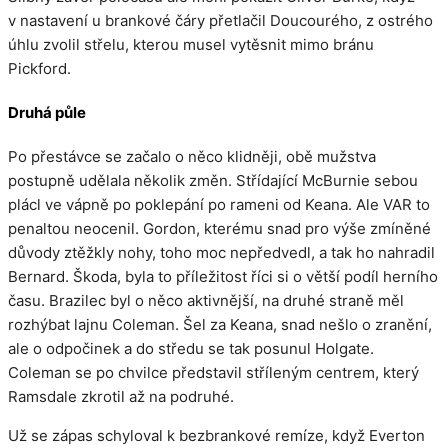
v nastavení u brankové čáry přetlačil Doucourého, z ostrého
úhlu zvolil střelu, kterou musel vytěsnit mimo bránu
Pickford.
Druhá půle
Po přestávce se začalo o něco klidněji, obě mužstva
postupně udělala několik změn. Střídající McBurnie sebou
plácl ve vápně po poklepání po rameni od Keana. Ale VAR to
penaltou neocenil. Gordon, kterému snad pro výše zmíněné
důvody ztěžkly nohy, toho moc nepředvedl, a tak ho nahradil
Bernard. Škoda, byla to příležitost říci si o větší podíl herního
času. Brazilec byl o něco aktivnější, na druhé straně měl
rozhýbat lajnu Coleman. Šel za Keana, snad nešlo o zranění,
ale o odpočinek a do středu se tak posunul Holgate.
Coleman se po chvilce představil stříleným centrem, který
Ramsdale zkrotil až na podruhé.
Už se zápas schyloval k bezbrankové remíze, když Everton