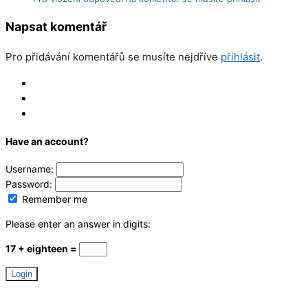
Napsat komentář
Pro přidávání komentářů se musíte nejdříve
přihlásit
.
Log In
Register
Reset
Have an account?
Username:
Password:
Remember me
Please enter an answer in digits:
17 + eighteen =
Hledáme redaktory