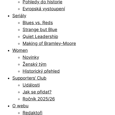
Pohledy do historie
Evropská vystoupení
Seriály
Blues vs. Reds
Strange but Blue
Quiet Leadership
Making of Bramley-Moore
Women
Novinky
Ženský tým
Historický přehled
Supporters‘ Club
Události
Jak se přidat?
Ročník 2025/26
O webu
Redaktoři