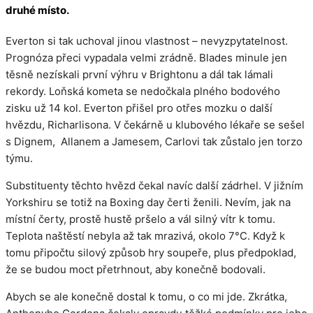
druhé místo.
Everton si tak uchoval jinou vlastnost – nevyzpytatelnost.
Prognóza přeci vypadala velmi zrádně. Blades minule jen
těsně nezískali první výhru v Brightonu a dál tak lámali
rekordy. Loňská kometa se nedočkala plného bodového
zisku už 14 kol. Everton přišel pro otřes mozku o další
hvězdu, Richarlisona. V čekárně u klubového lékaře se sešel
s Dignem, Allanem a Jamesem, Carlovi tak zůstalo jen torzo
týmu.
Substituenty těchto hvězd čekal navíc další zádrhel. V jižním
Yorkshiru se totiž na Boxing day čerti ženili. Nevím, jak na
místní čerty, prostě hustě pršelo a vál silný vítr k tomu.
Teplota naštěstí nebyla až tak mrazivá, okolo 7°C. Když k
tomu připočtu silový způsob hry soupeře, plus předpoklad,
že se budou moct přetrhnout, aby konečně bodovali.
Abych se ale konečně dostal k tomu, o co mi jde. Zkrátka,