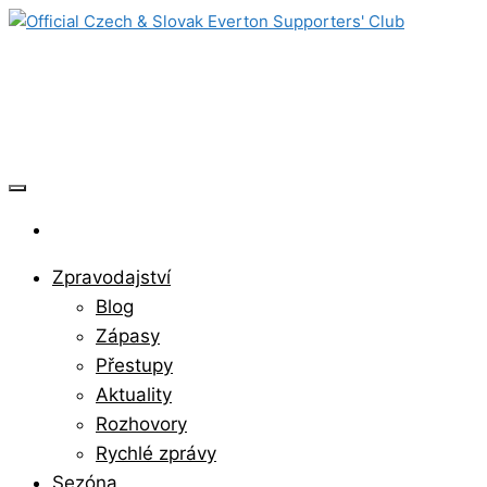
Skip
to
Official Czech & Slovak Everton
the
content
Supporters' Club
Zpravodajství
Blog
Zápasy
Přestupy
Aktuality
Rozhovory
Rychlé zprávy
Sezóna