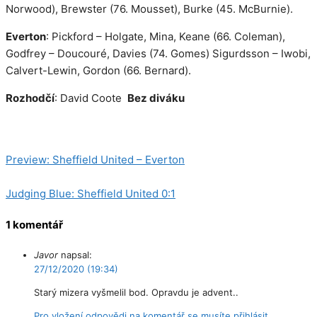
Norwood), Brewster (76. Mousset), Burke (45. McBurnie).
Everton
: Pickford – Holgate, Mina, Keane (66. Coleman),
Godfrey – Doucouré, Davies (74. Gomes) Sigurdsson – Iwobi,
Calvert-Lewin, Gordon (66. Bernard).
Rozhodčí
: David Coote
Bez diváku
Kategorie
Zápasy
Preview: Sheffield United – Everton
Judging Blue: Sheffield United 0:1
1 komentář
Javor
napsal:
27/12/2020 (19:34)
Starý mizera vyšmelil bod. Opravdu je advent..
Pro vložení odpovědi na komentář se musíte přihlásit