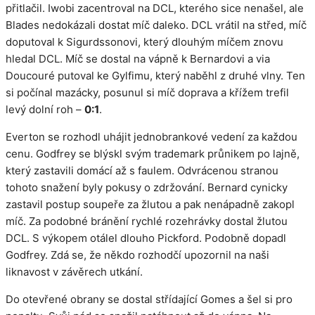
přitlačil. Iwobi zacentroval na DCL, kterého sice nenašel, ale
Blades nedokázali dostat míč daleko. DCL vrátil na střed, míč
doputoval k Sigurdssonovi, který dlouhým míčem znovu
hledal DCL. Míč se dostal na vápně k Bernardovi a via
Doucouré putoval ke Gylfimu, který naběhl z druhé vlny. Ten
si počínal mazácky, posunul si míč doprava a křížem trefil
levý dolní roh –
0:1
.
Everton se rozhodl uhájit jednobrankové vedení za každou
cenu. Godfrey se blýskl svým trademark průnikem po lajně,
který zastavili domácí až s faulem. Odvrácenou stranou
tohoto snažení byly pokusy o zdržování. Bernard cynicky
zastavil postup soupeře za žlutou a pak nenápadně zakopl
míč. Za podobné bránění rychlé rozehrávky dostal žlutou
DCL. S výkopem otálel dlouho Pickford. Podobně dopadl
Godfrey. Zdá se, že někdo rozhodčí upozornil na naši
liknavost v závěrech utkání.
Do otevřené obrany se dostal střídající Gomes a šel si pro