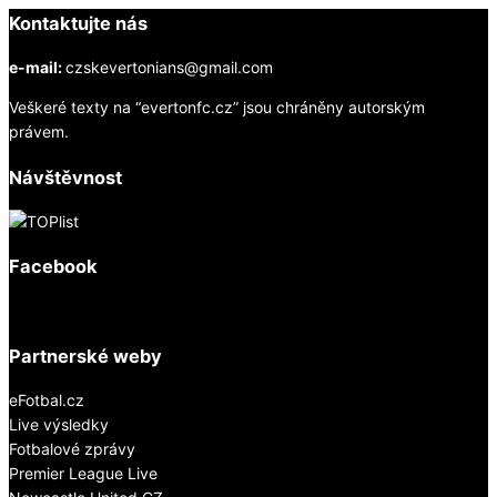
Kontaktujte nás
e-mail:
czskevertonians@gmail.com
Veškeré texty na “evertonfc.cz” jsou chráněny autorským
právem.
Návštěvnost
Facebook
Partnerské weby
eFotbal.cz
Live výsledky
Fotbalové zprávy
Premier League Live