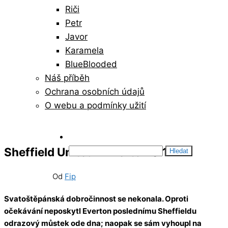
Riči
Petr
Javor
Karamela
BlueBlooded
Náš příběh
Ochrana osobních údajů
O webu a podmínky užití
Vyhledávání
Sheffield United – Everton 0:1
27/12/2020
1
Od
Fip
Svatoštěpánská dobročinnost se nekonala. Oproti
očekávání neposkytl Everton poslednímu Sheffieldu
odrazový můstek ode dna; naopak se sám vyhoupl na