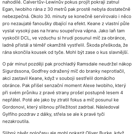
nahodilé. Calvertův-Lewinův pokus projít pokraji zatnul
Egan, Iwobiho rána z 30 metrů pak prostě nebyla dostatečně
nebezpečná. Okolo 30. minuty se konečně servírovalo i něco
pro nezaujaté fanoušky dbající na efekt. Keane z vlastní půle
vyslal vysoký pas na hranu soupeřova vápna. Jako laň tam
vyskočil DCL, ve vzduchu si hrudí posunul míč za obránce,
ladně přistál a téměř okamžitě vystřelil. Škoda přeškoda, že
rána skončila kousek od tyče. Mohl být zase o kus slavnější.
O pár minut později pak prochladlý Ramsdale neudržel nákop
Sigurdssona, Godfrey odražený míč do branky neprotlačil,
akci zastavil Keane, když v souboji sestřelil domácího
obránce. Pak přišel senzační moment Alexe Iwobiho, který
při svém průniku z pravé strany prošel postupně lesem 4
nepřátel. Poté ale jako by ztratil fokus a míč posunul ke
Gordonovi, který slibnou příležitost zadrbal. Následoval
Gylfiho pozdrav z dálky, střela se ale k pravé tyči
nezakroutila.
Slibný závěr poločasu ale mohl pokazit Oliver Burke, když