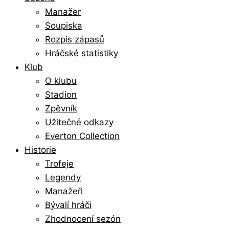
Manažer
Soupiska
Rozpis zápasů
Hráčské statistiky
Klub
O klubu
Stadion
Zpěvník
Užitečné odkazy
Everton Collection
Historie
Trofeje
Legendy
Manažeři
Bývalí hráči
Zhodnocení sezón