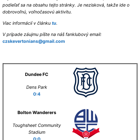
podieľať sa na obsahu tejto stránky. Je nezisková, takže ide o
dobrovoľnú, voľnočasovú aktivitu.
Viac informácií v článku
tu
.
V prípade záujmu píšte na náš fanklubový email:
czskevertonians@gmail.com
Letní příprava
Dundee FC
Dens Park
0:4
Bolton Wanderers
Toughsheet Community
Stadium
0:0