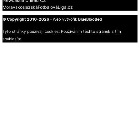
Newcastle United CZ
MoravskoslezskáFotbalováLiga.cz
© Copyright 2010-2026 –
Web vytvořil:
BlueBlooded
Tyto stránky používají cookies. Používáním těchto stránek s tím
souhlasíte.