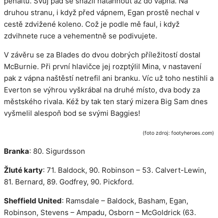
penaltu. Svůj pád se snažil natáhnout až do vápna. Na
druhou stranu, i když před vápnem, Egan prostě nechal v
cestě zdvižené koleno. Což je podle mě faul, i když
zdvihnete ruce a vehementně se podivujete.
V závěru se za Blades do dvou dobrých příležitostí dostal
McBurnie. Při první hlavičce jej rozptýlil Mina, v nastavení
pak z vápna naštěstí netrefil ani branku. Víc už toho nestihli a
Everton se výhrou vyškrábal na druhé místo, dva body za
městského rivala. Kéž by tak ten starý mizera Big Sam dnes
vyšmelil alespoň bod se svými Baggies!
(foto zdroj: footyheroes.com)
Branka
: 80. Sigurdsson
Žluté karty
: 71. Baldock, 90. Robinson – 53. Calvert-Lewin,
81. Bernard, 89. Godfrey, 90. Pickford.
Sheffield United
: Ramsdale – Baldock, Basham, Egan,
Robinson, Stevens – Ampadu, Osborn – McGoldrick (63.