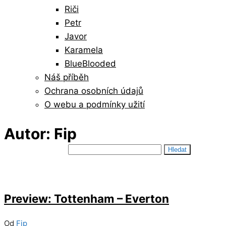
Riči
Petr
Javor
Karamela
BlueBlooded
Náš příběh
Ochrana osobních údajů
O webu a podmínky užití
Autor:
Fip
Vyhledávání
24/05/2026
8
Preview: Tottenham – Everton
Od
Fip