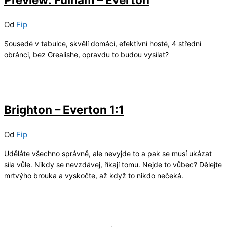
Od
Fip
Sousedé v tabulce, skvělí domácí, efektivní hosté, 4 střední
obránci, bez Grealishe, opravdu to budou vysílat?
31/01/2026
2
Brighton – Everton 1:1
Od
Fip
Uděláte všechno správně, ale nevyjde to a pak se musí ukázat
síla vůle. Nikdy se nevzdávej, říkají tomu. Nejde to vůbec? Dělejte
mrtvýho brouka a vyskočte, až když to nikdo nečeká.
27/01/2026
3