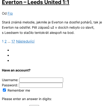
Everton – Leeds United 1:1
Od
Fip
Stará známá melodie, jakmile je Everton na dostřel pohárů, tak je
Everton na odstřel. Pět zápasů už v docích nebylo co slavit,
s Leedsem to stačilo tentokrát alespoň na bod.
1
2
…
17
Následující
Navigace
pro
Log In
Register
příspěvky
Reset
Have an account?
Username:
Password:
Remember me
Please enter an answer in digits: