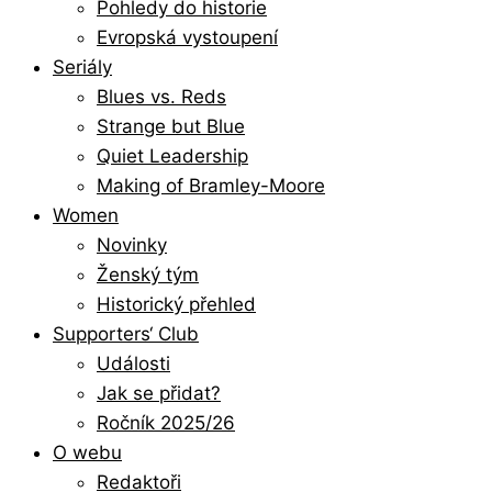
Pohledy do historie
Evropská vystoupení
Seriály
Blues vs. Reds
Strange but Blue
Quiet Leadership
Making of Bramley-Moore
Women
Novinky
Ženský tým
Historický přehled
Supporters‘ Club
Události
Jak se přidat?
Ročník 2025/26
O webu
Redaktoři