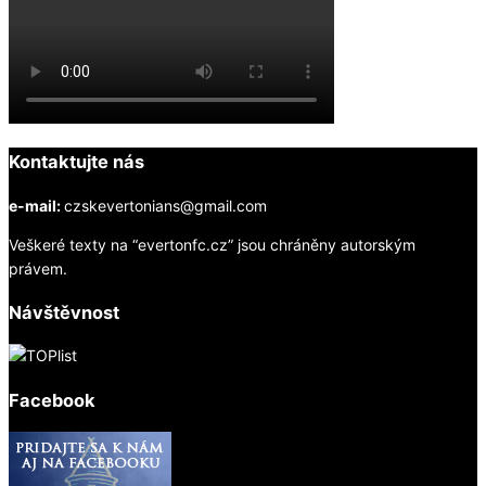
Kontaktujte nás
e-mail:
czskevertonians@gmail.com
Veškeré texty na “evertonfc.cz” jsou chráněny autorským
právem.
Návštěvnost
Facebook