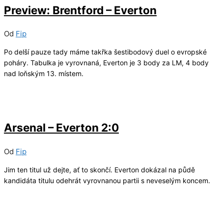
Preview: Brentford – Everton
Od
Fip
Po delší pauze tady máme takřka šestibodový duel o evropské
poháry. Tabulka je vyrovnaná, Everton je 3 body za LM, 4 body
nad loňským 13. místem.
15/03/2026
4
Arsenal – Everton 2:0
Od
Fip
Jim ten titul už dejte, ať to skončí. Everton dokázal na půdě
kandidáta titulu odehrát vyrovnanou partii s neveselým koncem.
28/02/2026
5