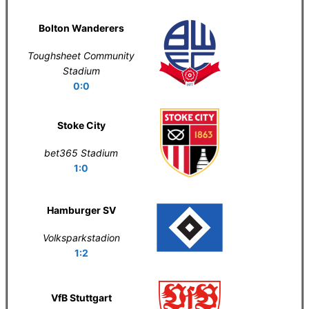
Bolton Wanderers
Toughsheet Community
Stadium
0:0
Stoke City
bet365 Stadium
1:0
Hamburger SV
Volksparkstadion
1:2
VfB Stuttgart