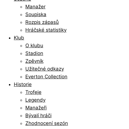
Manažer
Soupiska
Rozpis zápasů
Hráčské statistiky
Klub
O klubu
Stadion
Zpěvník
Užitečné odkazy
Everton Collection
Historie
Trofeje
Legendy
Manažeři
Bývalí hráči
Zhodnocení sezón