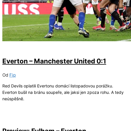
24/02/2026
2
Everton – Manchester United 0:1
Od
Fip
Red Devils oplatili Evertonu domácí listopadovou porážku.
Everton bušil na bránu soupeře, ale jaksi jen zpoza rohu. A tedy
neúspěšně.
07/02/2026
4
Preview: Fulham – Everton