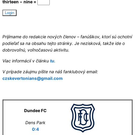
thirteen − nine =
Hledáme redaktory
Prijímame do redakcie nových členov – fanúšikov, ktorí sú ochotní
podieľať sa na obsahu tejto stránky. Je nezisková, takže ide o
dobrovoľnú, voľnočasovú aktivitu.
Viac informácií v článku
tu
.
V prípade záujmu píšte na náš fanklubový email:
czskevertonians@gmail.com
Letní příprava
Dundee FC
Dens Park
0:4