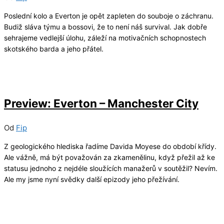
Poslední kolo a Everton je opět zapleten do souboje o záchranu.
Budiž sláva týmu a bossovi, že to není náš survival. Jak dobře
sehrajeme vedlejší úlohu, záleží na motivačních schopnostech
skotského barda a jeho přátel.
04/05/2026
4
Preview: Everton – Manchester City
Od
Fip
Z geologického hlediska řadíme Davida Moyese do období křídy.
Ale vážně, má být považován za zkamenělinu, když přežil až ke
statusu jednoho z nejdéle sloužících manažerů v soutěžil? Nevím.
Ale my jsme nyní svědky další epizody jeho přežívání.
11/04/2026
4