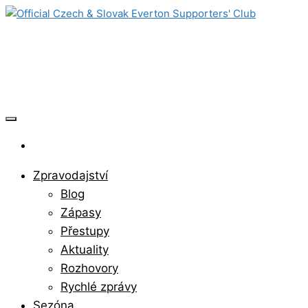
Skip
to
Official Czech & Slovak Everton
the
content
Supporters' Club
Zpravodajství
Blog
Zápasy
Přestupy
Aktuality
Rozhovory
Rychlé zprávy
Sezóna