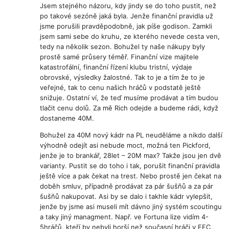
Jsem stejného názoru, kdy jindy se do toho pustit, než
po takové sezóně jaká byla. Jenže finanční pravidla už
jsme porušili pravděpodobně, jak píše godison. Zamkli
jsem sami sebe do kruhu, ze kterého nevede cesta ven,
tedy na několik sezon. Bohužel ty naše nákupy byly
prostě samé průsery téměř. Finanční vize majitele
katastrofální, finanční řízení klubu tristní, výdaje
obrovské, výsledky žalostné. Tak to je a tím že to je
veřejné, tak to cenu našich hráčů v podstatě ještě
snižuje. Ostatní ví, že teď musíme prodávat a tím budou
tlačit cenu dolů. Za mě Rich odejde a budeme rádi, když
dostaneme 40M.
Bohužel za 40M nový kádr na PL neuděláme a nikdo další
výhodně odejít asi nebude moct, možná ten Pickford,
jenže je to brankář, 28let – 20M max? Takže jsou jen dvě
varianty. Pustit se do toho i tak, porušit finanční pravidla
ještě více a pak čekat na trest. Nebo prostě jen čekat na
doběh smluv, případně prodávat za pár šušňů a za pár
šušňů nakupovat. Asi by se dalo i takhle kádr vylepšit,
jenže by jsme asi museli mít dávno jiný systém scoutingu
a taky jiný managment. Např. ve Fortuna lize vidím 4-
5hráčů, kteří by nebyli horší než současní hráči v EFC,