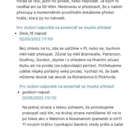
Pořád se řeší, jestli ho prodat, nebo neprodat. Já bych to
nedělal ani za 50-60m. Nedovedu si představit, že s našimi
přestupy a momentálním prostředím dokážeme přivést
hráče, který by ho nahradil.
Pro vložení odpovědi na komentář se musíte přihlásit
Dixie_16
napsal:
02/05/2022 (11:10)
Bez ohledu na to, zda se udržíme v PL nebo ne, bychom
měli kádr překopat. Zůstat by měli Brantwaite, Patterson,
Godfrey, Gordon, zbytek i s ohledem na finanční situaci
klubu asi na prodej (za odpovídající peníze). Potřebujeme
udělat nějaký pořádný velký prodej. Vychází mi, že balík
můžeme dostat tak akorát za Richarlisona či Pickforda.
Pro vložení odpovědi na komentář se musíte přihlásit
godison
napsal:
02/05/2022 (12:13)
Na jednej strane s tebou súhlasím, že potrebujeme
prekopať celý tím, na druhej strane nemôžeme ísť na to
po hlave ako s Walshom a Koeamanom (pamatáti si ich?)
11 nových hráčov (vynikajúci Sandro) vtedy prišlo a začal