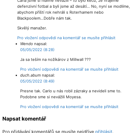
Carla jsme si hlavně nevážili – to bylo keců, že hrajeme
defenzivní fotbal a byli jsme až desátí… No, nyní se modlíme,
abychom příští rok nehráli s Roterhamem nebo
Blackpoolem…Dobře nám tak.
Skvělý manažer.
Pro vložení odpovědi na komentář se musíte přihlásit
Wendo
napsal:
05/05/2022 (8:28)
Ja sa teším na nožíkárov z Millwall ???
Pro vložení odpovědi na komentář se musíte přihlásit
duch.abum
napsal:
05/05/2022 (8:49)
Presne tak. Carlo u nás robil zázraky a nevideli sme to.
Podobne sme si nevážili Moyesa.
Pro vložení odpovědi na komentář se musíte přihlásit
Napsat komentář
Pro přidávání komentářů se musíte nejdříve
přihlásit
.