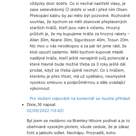
vždycky dost dobře. Co si nechal nastřelit vlasy, je
zase sebevědomý 🙂 dobře si vedl i před ním Olsen.
Překopání kádru by asi mělo být pozvolné. Rozhodně
souhlas, že bychom se měli zbavovat přeplacených
starších hráčů, kteří jsou nám k ničemu. Hrozný
průšvih je, že my kupujeme hráče za hrozný rakety –
Allan 30m, Keane 30m, Sigurdsson 40m, Tosun 20m.
Nic moc u nás neodkopou a za pár let jsme rádi, že
klub opustí zadarmo. Měli bychom kupovat mladé
nadějné hráče, kteří ještě nenaplnili svůj potenciál a
které hlavně bude možné třeba za 3 roky ještě dál
prodat, když se třeba úplně nechytí. Co s hráčem,
kterému je přes třicet, má už vyděláno, nesmyslně
vysokou smlouvu a podprůměrnou a dále uvadající
výkonnost.
Pro vložení odpovědi na komentář se musíte přihlásit
Dixie_16
napsal:
02/05/2022 (13:42)
Byl jsem se nedávno na Bramley-Moore podívat a je to
obehnané vysokým plotem, všude cedule, že je zákaz
fotit a jakkoliv sdílet. Nechápu. Prozradíš, koho