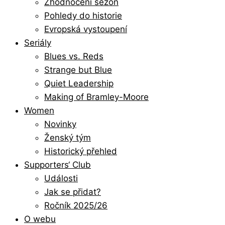
Zhodnocení sezón
Pohledy do historie
Evropská vystoupení
Seriály
Blues vs. Reds
Strange but Blue
Quiet Leadership
Making of Bramley-Moore
Women
Novinky
Ženský tým
Historický přehled
Supporters‘ Club
Události
Jak se přidat?
Ročník 2025/26
O webu