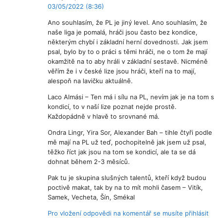
03/05/2022 (8:36)
Ano souhlasím, že PL je jiný level. Ano souhlasím, že
naše liga je pomalá, hráči jsou často bez kondice,
některým chybí i základní herní dovednosti. Jak jsem
psal, bylo by to o práci s těmi hráči, ne o tom že mají
okamžitě na to aby hráli v základní sestavě. Nicméně
věřím že i v české lize jsou hráči, kteří na to mají,
alespoň na lavičku aktuálně.
Laco Almási – Ten má i sílu na PL, nevím jak je na tom s
kondicí, to v naší lize poznat nejde prostě.
Každopádně v hlavě to srovnané má.
Ondra Lingr, Yira Sor, Alexander Bah – tihle čtyři podle
mě mají na PL už teď, pochopitelně jak jsem už psal,
těžko říct jak jsou na tom se kondicí, ale ta se dá
dohnat během 2-3 měsíců.
Pak tu je skupina slušných talentů, kteří když budou
poctivě makat, tak by na to mít mohli časem – Vitík,
Samek, Vecheta, Šín, Smékal
Pro vložení odpovědi na komentář se musíte přihlásit