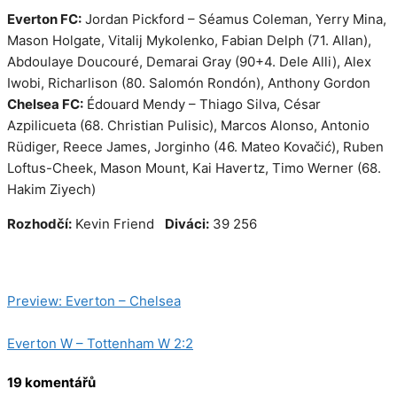
Everton FC:
Jordan Pickford – Séamus Coleman, Yerry Mina,
Mason Holgate, Vitalij Mykolenko, Fabian Delph (71. Allan),
Abdoulaye Doucouré, Demarai Gray (90+4. Dele Alli), Alex
Iwobi, Richarlison (80. Salomón Rondón), Anthony Gordon
Chelsea FC:
Édouard Mendy – Thiago Silva, César
Azpilicueta (68. Christian Pulisic), Marcos Alonso, Antonio
Rüdiger, Reece James, Jorginho (46. Mateo Kovačić), Ruben
Loftus-Cheek, Mason Mount, Kai Havertz, Timo Werner (68.
Hakim Ziyech)
Rozhodčí:
Kevin Friend
Diváci:
39 256
Kategorie
Zápasy
Preview: Everton – Chelsea
Everton W – Tottenham W 2:2
19 komentářů