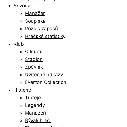
Sezóna
Manažer
Soupiska
Rozpis zápasů
Hráčské statistiky
Klub
O klubu
Stadion
Zpěvník
Užitečné odkazy
Everton Collection
Historie
Trofeje
Legendy
Manažeři
Bývalí hráči