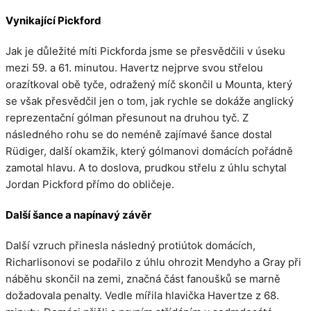
Vynikající Pickford
Jak je důležité míti Pickforda jsme se přesvědčili v úseku
mezi 59. a 61. minutou. Havertz nejprve svou střelou
orazítkoval obě tyče, odražený míč skončil u Mounta, který
se však přesvědčil jen o tom, jak rychle se dokáže anglický
reprezentační gólman přesunout na druhou tyč. Z
následného rohu se do neméně zajímavé šance dostal
Rüdiger, další okamžik, který gólmanovi domácích pořádně
zamotal hlavu. A to doslova, prudkou střelu z úhlu schytal
Jordan Pickford přímo do obličeje.
Další šance a napínavý závěr
Další vzruch přinesla následný protiútok domácích,
Richarlisonovi se podařilo z úhlu ohrozit Mendyho a Gray při
náběhu skončil na zemi, značná část fanoušků se marně
dožadovala penalty. Vedle mířila hlavička Havertze z 68.