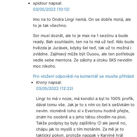
spidour
napsal:
03/05/2022 (10:12)
Imo na to Ondra Lingr nemá. On se dobře motá, ale
to je tak všechno.
Sor musí dozrát, ale to je max na 1 sezónu a bude
ready. Bah souhlasím, ten na to má už teď. Kdo bude
hvězda je Jurásek, kdyby šel teď, tak už to možná i
zvládne. Zajímavý může být Ousou, ale ten potřebuje
vedle sebe mentora. Ze zálohy a útoku SKS nevidím
moc nikoho.
Pro vložení odpovědi na komentář se musíte přihlásit
Krony
napsal:
03/05/2022 (12:22)
Lingr to má v noze, má kondici a byl to 100% profík,
dával tomu vše. Jak je to s ním co šel k sešívkám to
nevím. nicméně toho si v Evertonu hodně přejte,
znám ho osobně a s jeho tátou chodím na pivo.
Takže podpisy by byly zajištěny 🙂 ale jasně no,
chápu jak to myslíš s tím motáním. Za mě je to
taktický pokyn, protože naopak v Karviné hrál