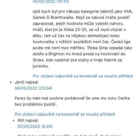
05/05/2022 (10:10)
spíš bych byl pro nákupy kategorie talentů jako Vitík,
Samek či Branthwaite. Když se takové hráče podaří
zapracovat, jejich hodnota může vyletět nahoru.
Hráči, kterým je třeba 23-25, se už musí chytat v
áčku, tam už čas na nějakou aklimatizaci nebo
hostovačky v nižších soutěžích není čas. Česká liga
podle mě není moc měřítko. Třeba Sima vypadal taky
dobře a Brighton ho hned poslal na hostování do
Stoke, kde nasbíral dva starty a hraje hlavně za
juniorku.
Pro vložení odpovědi na komentář se musíte přihlásit
Janči
napsal:
04/05/2022 (23:04)
Perez by nám mal osobne poďakovať že sme mu toho Carlita
bez problémov pustili .
Pro vložení odpovědi na komentář se musíte přihlásit
Riči
napsal:
05/05/2022 (6:29)