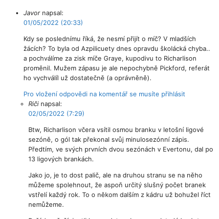
Javor
napsal:
01/05/2022 (20:33)
Kdy se poslednímu říká, že nesmí přijít o míč? V mladších
žácích? To byla od Azpilicuety dnes opravdu školácká chyba..
a pochválíme za zisk míče Graye, kupodivu to Richarlison
proměnil. Mužem zápasu je ale nepochybně Pickford, referát
ho vychválíl už dostatečně (a oprávněně).
Pro vložení odpovědi na komentář se musíte přihlásit
Riči
napsal:
02/05/2022 (7:29)
Btw, Richarlison včera vsítil osmou branku v letošní ligové
sezóně, o gól tak překonal svůj minulosezónní zápis.
Předtím, ve svých prvních dvou sezónách v Evertonu, dal po
13 ligových brankách.
Jako jo, je to dost palič, ale na druhou stranu se na něho
můžeme spolehnout, že aspoň určitý slušný počet branek
vstřelí každý rok. To o někom dalším z kádru už bohužel říct
nemůžeme.