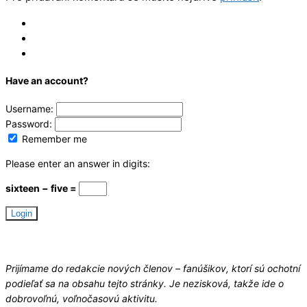
Log In
Register
Reset
Have an account?
Username:
Password:
Remember me
Please enter an answer in digits:
sixteen − five =
Hledáme redaktory
Prijímame do redakcie nových členov – fanúšikov, ktorí sú ochotní
podieľať sa na obsahu tejto stránky. Je nezisková, takže ide o
dobrovoľnú, voľnočasovú aktivitu.