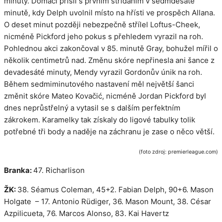
minuty. Domáci přišli s prvním střídáním v sedmdesáté
minutě, kdy Delph uvolnil místo na hřísti ve prospěch Allana.
O deset minut později nebezpečně střílel Loftus-Cheek,
nicméně Pickford jeho pokus s přehledem vyrazil na roh.
Pohlednou akci zakončoval v 85. minutě Gray, bohužel mířil o
několik centimetrů nad. Změnu skóre nepřinesla ani šance z
devadesáté minuty, Mendy vyrazil Gordonův únik na roh.
Během sedmiminutového nastavení měl největší šanci
změnit skóre Mateo Kovačić, nicméně Jordan Pickford byl
dnes neprůstřelný a vytasil se s dalším perfektním
zákrokem. Karamelky tak získaly do ligové tabulky tolik
potřebné tři body a naděje na záchranu je zase o něco větší.
(foto zdroj: premierleague.com)
Branka:
47. Richarlison
ŽK:
38. Séamus Coleman, 45+2. Fabian Delph, 90+6. Mason
Holgate – 17. Antonio Rüdiger, 36. Mason Mount, 38. César
Azpilicueta, 76. Marcos Alonso, 83. Kai Havertz