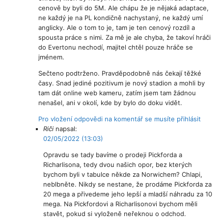
cenově by byli do 5M. Ale chápu že je nějaká adaptace,
ne každý je na PL kondičně nachystaný, ne každý umí
anglicky. Ale o tom to je, tam je ten cenový rozdíl a
spousta práce s nimi. Za mě je ale chyba, že takoví hráči
do Evertonu nechodí, majitel chtěl pouze hráče se
jménem.
Sečteno podtrženo. Pravděpodobně nás čekají těžké
časy. Snad jediné pozitivum je nový stadion a mohli by
tam dát online web kameru, zatím jsem tam žádnou
nenašel, ani v okolí, kde by bylo do doku vidět.
Pro vložení odpovědi na komentář se musíte přihlásit
Riči
napsal:
02/05/2022 (13:03)
Opravdu se tady bavíme o prodeji Pickforda a
Richarlisona, tedy dvou našich opor, bez kterých
bychom byli v tabulce někde za Norwichem? Chlapi,
neblbněte. Nikdy se nestane, že prodáme Pickforda za
20 mega a přivedeme jeho lepší a mladší náhradu za 10
mega. Na Pickfordovi a Richarlisonovi bychom měli
stavět, pokud si vyloženě neřeknou o odchod.