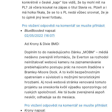
konkrétně v české „kapr“ lize vidíš, že by mohl mít na
PL? Já včera koukal na zápas o titul Slavia vs. Plzeň a i
má holka říkala, že se to s PL nedá vůbec srovnat, že je
to úplně jiný level fotbalu.
Pro vložení odpovědi na komentář se musíte přihlásit
BlueBlooded
napsal:
02/05/2022 (16:07)
Ad Krony & Dixie BMD:
Doplním to do nasledujúceho článku „MOBM“ – médiá
nedávno zverejnili informáciu, že Everton sa rozhodol
neinštalovať webovú kameru na zaznamenávanie
prebiehajúceho postupu prác na novom štadióne v
Bramley-Moore Dock. A to kvôli bezpečnostným
opatreniam v súvislosti s možnými teroristickými
hrozbami. Aj nová webová stránka venovaná tomuto
projektu sa oneskorila kvôli výpadku sponzoringu od
ruských spoločností. Ale tá bude zverejnená aspoň
neskôr, odhaduje sa do mesiaca.
Pro vložení odpovědi na komentář se musíte přihlásit
Krony
napsal: