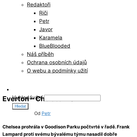
Redaktoři
Riči
Petr
Javor
Karamela
BlueBlooded
Náš příběh
Ochrana osobních údajů
O webu a podmínky užití
Everton – Chelsea 1:0
Vyhledávání
01/05/2022
19
Od
Petr
Chelsea prohrála v Goodison Parku počtvrté v řadě. Frank
Lampard proti svému bývalému týmu nasadil dobře