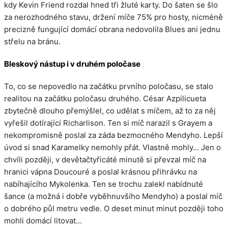
kdy Kevin Friend rozdal hned tři žluté karty. Do šaten se šlo
za nerozhodného stavu, držení míče 75% pro hosty, nicméně
precizně fungující domácí obrana nedovolila Blues ani jednu
střelu na bránu.
Bleskový nástup i v druhém poločase
To, co se nepovedlo na začátku prvního poločasu, se stalo
realitou na začátku poločasu druhého. César Azpilicueta
zbytečně dlouho přemýšlel, co udělat s míčem, až to za něj
vyřešil dotírající Richarlison. Ten si míč narazil s Grayem a
nekompromisně poslal za záda bezmocného Mendyho. Lepší
úvod si snad Karamelky nemohly přát. Vlastně mohly… Jen o
chvíli později, v devětačtyřicáté minutě si převzal míč na
hranici vápna Doucouré a poslal krásnou přihrávku na
nabíhajícího Mykolenka. Ten se trochu zalekl nabídnuté
šance (a možná i dobře vyběhnuvšího Mendyho) a poslal míč
o dobrého půl metru vedle. O deset minut minut později toho
mohli domácí litovat…