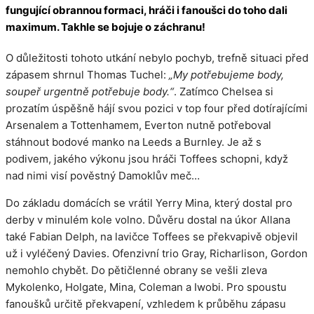
fungující obrannou formaci, hráči i fanoušci do toho dali
maximum. Takhle se bojuje o záchranu!
O důležitosti tohoto utkání nebylo pochyb, trefně situaci před
zápasem shrnul Thomas Tuchel:
„My potřebujeme body,
soupeř urgentně potřebuje body.“
. Zatímco Chelsea si
prozatím úspěšně hájí svou pozici v top four před dotírajícími
Arsenalem a Tottenhamem, Everton nutně potřeboval
stáhnout bodové manko na Leeds a Burnley. Je až s
podivem, jakého výkonu jsou hráči Toffees schopni, když
nad nimi visí pověstný Damoklův meč…
Do základu domácích se vrátil Yerry Mina, který dostal pro
derby v minulém kole volno. Důvěru dostal na úkor Allana
také Fabian Delph, na lavičce Toffees se překvapivě objevil
už i vyléčený Davies. Ofenzivní trio Gray, Richarlison, Gordon
nemohlo chybět. Do pětičlenné obrany se vešli zleva
Mykolenko, Holgate, Mina, Coleman a Iwobi. Pro spoustu
fanoušků určitě překvapení, vzhledem k průběhu zápasu