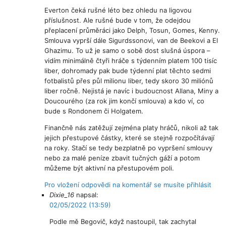
Everton čeká rušné léto bez ohledu na ligovou
příslušnost. Ale rušné bude v tom, že odejdou
přeplacení průměráci jako Delph, Tosun, Gomes, Kenny.
Smlouva vyprší dále Sigurdssonovi, van de Beekovi a El
Ghazimu. To už je samo o sobě dost slušná úspora –
vidím minimálně čtyři hráče s týdenním platem 100 tisíc
liber, dohromady pak bude týdenní plat těchto sedmi
fotbalistů přes půl milionu liber, tedy skoro 30 miliónů
liber ročně. Nejistá je navíc i budoucnost Allana, Miny a
Doucourého (za rok jim končí smlouva) a kdo ví, co
bude s Rondonem či Holgatem.
Finančně nás zatěžují zejména platy hráčů, nikoli až tak
jejich přestupové částky, které se stejně rozpočítávají
na roky. Stačí se tedy bezplatně po vypršení smlouvy
nebo za malé peníze zbavit tučných gáží a potom
můžeme být aktivní na přestupovém poli.
Pro vložení odpovědi na komentář se musíte přihlásit
Dixie_16
napsal:
02/05/2022 (13:59)
Podle mě Begovič, když nastoupil, tak zachytal