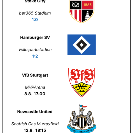
Stoke City
bet365 Stadium
1:0
Hamburger SV
Volksparkstadion
1:2
VfB Stuttgart
MHPArena
8.8. 17:00
Newcastle United
Scottish Gas Murrayfield
12.8. 18:15