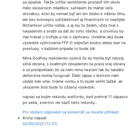
sa úpadok. Takže určite nemôžeme postaviť tím okolo
málo skúsených mladíkov, súhlasím že máme veľa
drevákov, ktorí by nemali byť ani len blízko k nášmu tímu,
ale bez konceptu udržatelnosti aj finančných to nepôjde.
Richarlison určite odíde, a aj mu to želám, vždy hral s
nasadením a snažil sa dať do toho všetko. a úrovnou by
mal hrávať o trofeje a nie o záchranu. Uvidíme aký bude
výsledok vyštrovania FFP či odpočet bodov alebo ban na
prestupy, v každom prípade to bude zlé.
Mina Godfrey mykolenko vyzerá že by mohla byť naozaj
silná obrana, s kvalitným obsadením na pravý kraj obrany
a za predpokladu že sa nám mina nezraní tak by takaáto
defenzíva mohla fungovať. Ďalší zápas s lestrom nám
ukáže kde sme, hráme vonku a to bude veľmi ťažké. ak
ukopeme bod bude to úžasný výsledok.
najviac sa bojím rekordu watfordu, keď prehral 11 zápasov
po sebe, everton vie kaziť tieto rekordy…
Pro vložení odpovědi na komentář se musíte přihlásit
Krony
napsal:
02/05/2022 (12:51)