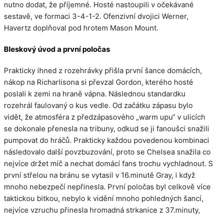
nutno dodat, že příjemné. Hosté nastoupili v očekávané
sestavě, ve formaci 3-4-1-2. Ofenzivní dvojici Werner,
Havertz doplňoval pod hrotem Mason Mount.
Bleskový úvod a první poločas
Prakticky ihned z rozehrávky přišla první šance domácích,
nákop na Richarlisona si převzal Gordon, kterého hosté
poslali k zemi na hraně vápna. Následnou standardku
rozehrál faulovaný o kus vedle. Od začátku zápasu bylo
vidět, že atmosféra z předzápasového „warm upu“ v ulicích
se dokonale přenesla na tribuny, odkud se ji fanoušci snažili
pumpovat do hráčů. Prakticky každou povedenou kombinaci
následovalo další povzbuzování, proto se Chelsea snažila co
nejvíce držet míč a nechat domácí fans trochu vychladnout. S
první střelou na bránu se vytasil v 16.minutě Gray, i když
mnoho nebezpečí nepřinesla. První poločas byl celkově více
taktickou bitkou, nebylo k vidění mnoho pohledných šancí,
nejvíce vzruchu přinesla hromadná strkanice z 37.minuty,