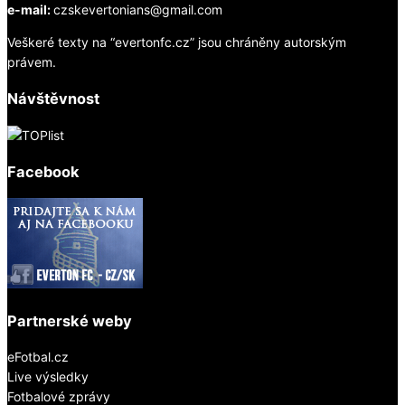
e-mail:
czskevertonians@gmail.com
Veškeré texty na “evertonfc.cz” jsou chráněny autorským
právem.
Návštěvnost
Facebook
Partnerské weby
eFotbal.cz
Live výsledky
Fotbalové zprávy