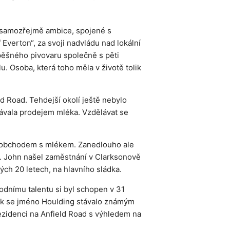
 a samozřejmě ambice, spojené s
verton“, za svoji nadvládu nad lokální
pěšného pivovaru společně s pěti
u. Osoba, která toho měla v životě tolik
d Road. Tehdejší okolí ještě nebylo
lávala prodejem mléka. Vzdělávat se
ým obchodem s mlékem. Zanedlouho ale
áci. John našel zaměstnání v Clarksonově
ých 20 letech, na hlavního sládka.
hodnímu talentu si byl schopen v 31
 tak se jméno Houlding stávalo známým
rezidenci na Anfield Road s výhledem na