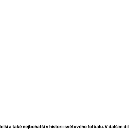
lší a také nejbohatší v historii světového fotbalu. V dalším dí