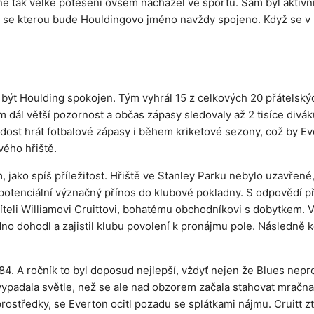
tejně tak velké potěšení ovšem nacházel ve sportu. Sám byl aktiv
ná, se kterou bude Houldingovo jméno navždy spojeno. Když se v
 být Houlding spokojen. Tým vyhrál 15 z celkových 20 přátelský
m dál větší pozornost a občas zápasy sledovaly až 2 tisíce diváků
ost hrát fotbalové zápasy i během kriketové sezony, což by Ev
vého hřiště.
, jako spíš příležitost. Hřiště ve Stanley Parku nebylo uzavřené
 potenciální význačný přínos do klubové pokladny. S odpovědí p
příteli Williamovi Cruittovi, bohatému obchodníkovi s dobytkem. 
no dohodl a zajistil klubu povolení k pronájmu pole. Následně ko
 A ročník to byl doposud nejlepší, vždyť nejen že Blues neproh
t vypadala světle, než se ale nad obzorem začala stahovat mračn
rostředky, se Everton ocitl pozadu se splátkami nájmu. Cruitt zt