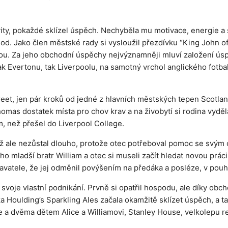
tivity, pokaždé sklízel úspěch. Nechyběla mu motivace, energie
 Jako člen městské rady si vysloužil přezdívku “King John of E
tou. Za jeho obchodní úspěchy nejvýznamněji mluví založení ús
k Evertonu, tak Liverpoolu, na samotný vrchol anglického fotbal
eet, jen pár kroků od jedné z hlavních městských tepen Scotlan
mas dostatek místa pro chov krav a na živobytí si rodina vydě
, než přešel do Liverpool College.
čehož ale nezůstal dlouho, protože otec potřeboval pomoc se sv
jeho mladší bratr William a otec si museli začít hledat novou pr
avatele, že jej odměnil povýšením na předáka a posléze, v pouh
svoje vlastní podnikání. Prvně si opatřil hospodu, ale díky obc
ka Houlding’s Sparkling Ales začala okamžitě sklízet úspěch, a
ne a dvěma dětem Alice a Williamovi, Stanley House, velkolepu 