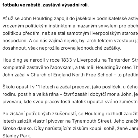
fotbalu ve městě, zastává výsadní roli.
Ať už se John Houlding zapojil do jakékoliv podnikatelské ak
vrozeným politickým instinktem a mazaným smyslem pro obchod.
politikou předtím, než se stal samotným liverpoolským staros
hospodami. A co nás zajímá nejvíc, byl architektem vzestupu ja
dosáhnout, však neprožila zrovna jednoduché začátky.
Houlding se narodil v roce 1833 v Liverpoolu na Tenterden Str
kompletně zastavěno řadovkami, a tak měl Houldingův otec Tho
John začal v Church of England North Free School – to předtím
Školu opustil v 11 letech a začal pracovat jako poslíček, u 
rodinu postihla velká rána – čtvrť zasáhl dobytčí mor a John, 
pivovaru, kde svou pracovitostí natolik upoutal svého zaměstn
Po získání potřebných zkušeností, se Houlding rozhodl založit 
letech založit vlastní pivovar na Tynemouth Street. Jeho znač
široko daleko. Díky narůstajícím ziskům koupil sobě, ženě Ja
Stanley Park.