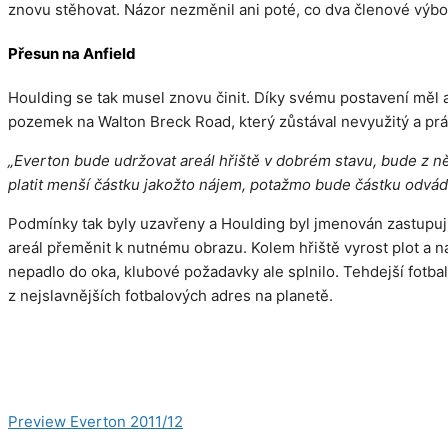
znovu stěhovat. Názor nezměnil ani poté, co dva členové výboru
Přesun na Anfield
Houlding se tak musel znovu činit. Díky svému postavení měl a
pozemek na Walton Breck Road, který zůstával nevyužitý a práv
„Everton bude udržovat areál hřiště v dobrém stavu, bude z n
platit menší částku jakožto nájem, potažmo bude částku odvád
Podmínky tak byly uzavřeny a Houlding byl jmenován zastupují
areál přeměnit k nutnému obrazu. Kolem hřiště vyrost plot a
nepadlo do oka, klubové požadavky ale splnilo. Tehdejší fotbalov
z nejslavnějších fotbalových adres na planetě.
Kategorie
Blues vs. Reds
Preview Everton 2011/12