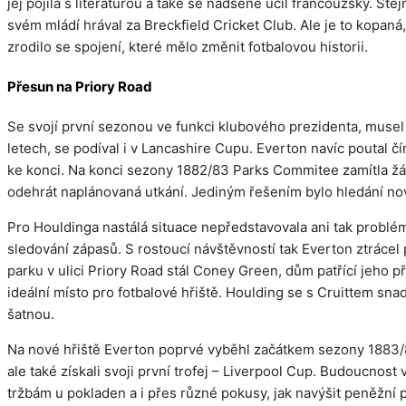
jej pojila s literaturou a také se nadšeně učil francouzsky. S
svém mládí hrával za Breckfield Cricket Club. Ale je to kopa
zrodilo se spojení, které mělo změnit fotbalovou historii.
Přesun na Priory Road
Se svojí první sezonou ve funkci klubového prezidenta, musel
letech, se podíval i v Lancashire Cupu. Everton navíc poutal čí
ke konci. Na konci sezony 1882/83 Parks Commitee zamítla žád
odehrát naplánovaná utkání. Jediným řešením bylo hledání no
Pro Houldinga nastálá situace nepředstavovala ani tak problém
sledování zápasů. S rostoucí návštěvností tak Everton ztrácel
parku v ulici Priory Road stál Coney Green, dům patřící jeho 
ideální místo pro fotbalové hřiště. Houlding se s Cruittem snad
šatnou.
Na nové hřiště Everton poprvé vyběhl začátkem sezony 1883/84.
ale také získali svoji první trofej – Liverpool Cup. Budoucnos
tržbám u pokladen a i přes různé pokusy, jak navýšit peněžní p