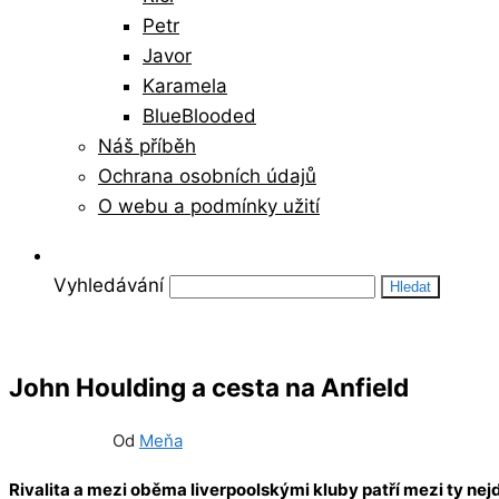
Petr
Javor
Karamela
BlueBlooded
Náš příběh
Ochrana osobních údajů
O webu a podmínky užití
Vyhledávání
John Houlding a cesta na Anfield
15/08/2011
0
Od
Meňa
Rivalita a mezi oběma liverpoolskými kluby patří mezi ty nejde