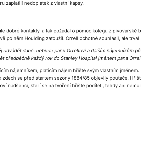
 zaplatili nedoplatek z vlastní kapsy.
le dobré kontakty, a tak požádal o pomoc kolegu z pivovarské br
ě po něm Houlding zatoužil. Orrell ochotně souhlasil, ale trval 
ěj odvádět daně, nebude panu Orrellovi a dalším nájemníkům pů
ět předběžně každý rok do Stanley Hospital jménem pana Orrell
cím nájemníkem, platícím nájem hřiště svým vlastním jménem. S
 na zdech se před startem sezony 1884/85 objevily poutače. Hř
í nadšenci, kteří se na tvoření hřiště podíleli, tehdy ani nemohl