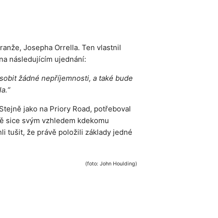
anže, Josepha Orrella. Ten vlastnil
na následujícím ujednání:
sobit žádné nepříjemnosti, a také bude
a.“
tejně jako na Priory Road, potřeboval
iště sice svým vzhledem kdekomu
i tušit, že právě položili základy jedné
(foto: John Houlding)