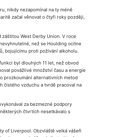
aru, nikdy nezapomínal na ty méně
ritě začal věnovat o čtyři roky později,
od záštitou West Derby Union. V roce
 nevyhnutelné, než se Houlding ocitne
, bojujícímu proti požívání alkoholu.
funkci byl dlouhých 11 let, než obvod
ěnoval povážlivé množství času a energie
Po prozkoumání alternativních metod
ch čistého vzduchu a tvrdě pracoval na
ě nevykonával za bezmezné podpory
 některých čtvrtích nesetkávalo s
y of Liverpool. Obzvláště velká vášeň