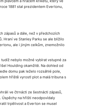
ním plavcem a hráčem kriketu, který ve
 roce 1881 stal prezidentem Evertonu,
ch zápasů a dále, než v předchozích
. Hraní ve Stanley Parku se ale blížilo
ertonu, ale i jiným celkům, znemožnilo
, tudíž nebylo možné vybírat vstupné za
řišel Houlding okamžitě. Na dohled od
Vedle domu pak leželo rozsáhlé pole,
lem hřiště vyrostl plot a malá tribuna s
ráli ve čtrnácti ze šestnácti zápasů,
a. Úspěchy na hřišti neodpovídaly
ratil trpělivost a Everton se musel