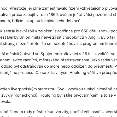
od. Přestože jej plně zaměstnávalo řízení vzkvétajícího pivov
tivní práce zapojil v roce 1869, ovšem ještě větší pozornost cha
ánem, řídícím skupinu lokálních chudobinců.
k sehrál hlavní roli v založení sirotčince pro 650 dětí, znovu p
st Derby Union měla největší síť chudobinců v Anglii. Bylo tak
ní strany, možná proto, že se neztotožňoval s programem liberálů
ší městský obvod ve Spojeném království s 26 tisíci voličů. Ve 
l členem lavice radních, městského představenstva. Jako radní v
ký odpad byl odstraňován do moře nebo odklízen do předměstí. 
účinnějšího procesu. Co se zdraví týče, Houlding věřil ve prospě
l zvolen liverpoolským starostou. Svoji vysokou funkci nicmén
ry zvyklý. Koneckonců, Houlding byl stále pivovarníkem, a to se v
tovala.
odně členem rady městské univerzity; dnešní věhlasné Universit