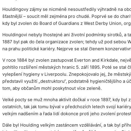
Houldingovy zájmy se nicméně nesoustředily výhradně na obch
šťastnější – soucit měl zejména pro chudé. Poprvé se do charita
kdy byl zvolen do Board of Guardians z West Derby Union, org
Houldingovi nebyly lhostejné ani životní podmínky sirotků, a ta
1887 byl pak do čela organizace zvolen; tehdy už pod sebou We
na prahu politické kariéry. Nejprve se stal členem konzervativ
V roce 1884 byl zvolen zastupovat Everton and Kirkdale, největ
pohltilo rozšíření městských hranic 5. září 1895. Poté se sta
vylepšení hygieny v Liverpoolu. Znepokojovalo jej, že městs
představil využití „destruktoru“, podstatně hygieničtějšího a 
tom, aby občanům mohl poskytnout více zeleně.
Velké pocty se muž mnoha aktivit dočkal v roce 1897, kdy by
ostatních, tak jak tomu býval v předchozích letech svojí karié
velkým nadšením a řada lidí dokonce proti jeho zvolení protes
Dále byl Houlding velkým zastáncem vzdělávání, a tak byl příh