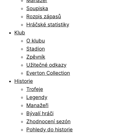
Manažer
Soupiska
Rozpis zápasů
Hráčské statistiky
Klub
O klubu
Stadion
Zpěvník
Užitečné odkazy
Everton Collection
Historie
Trofeje
Legendy
Manažeři
Bývalí hráči
Zhodnocení sezón
Pohledy do historie