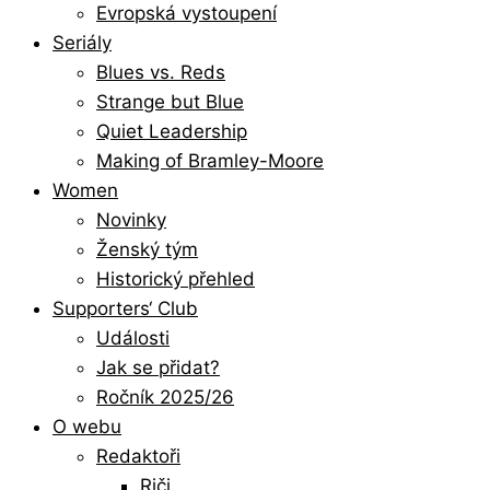
Evropská vystoupení
Seriály
Blues vs. Reds
Strange but Blue
Quiet Leadership
Making of Bramley-Moore
Women
Novinky
Ženský tým
Historický přehled
Supporters‘ Club
Události
Jak se přidat?
Ročník 2025/26
O webu
Redaktoři
Riči