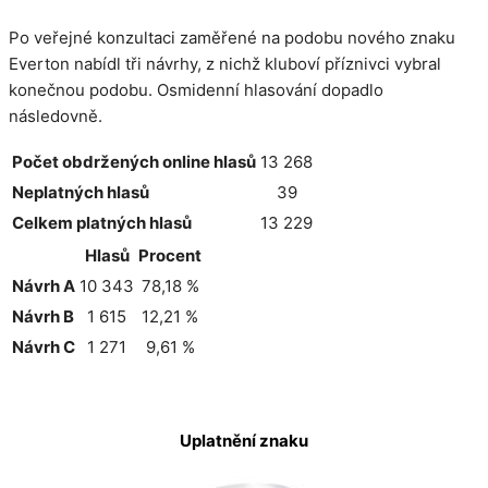
Po veřejné konzultaci zaměřené na podobu nového znaku
Everton nabídl tři návrhy, z nichž kluboví příznivci vybral
konečnou podobu. Osmidenní hlasování dopadlo
následovně.
Počet obdržených online hlasů
13 268
Neplatných hlasů
39
Celkem platných hlasů
13 229
Hlasů
Procent
Návrh A
10 343
78,18 %
Návrh B
1 615
12,21 %
Návrh C
1 271
9,61 %
Uplatnění znaku