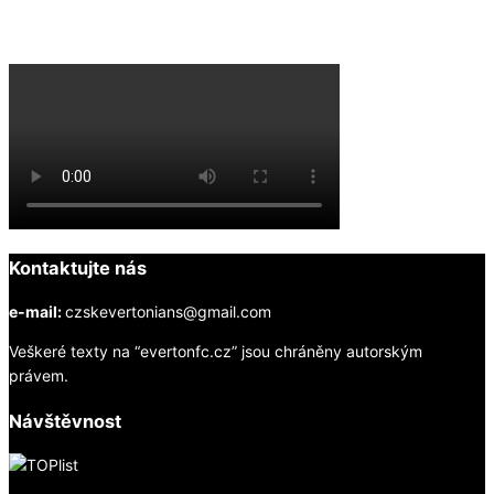
Everton na YouTube
Kontaktujte nás
e-mail:
czskevertonians@gmail.com
Veškeré texty na “evertonfc.cz” jsou chráněny autorským
právem.
Návštěvnost