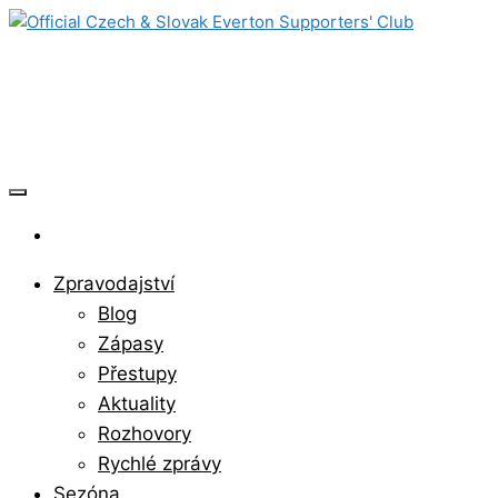
Skip
to
Official Czech & Slovak Everton
the
content
Supporters' Club
Zpravodajství
Blog
Zápasy
Přestupy
Aktuality
Rozhovory
Rychlé zprávy
Sezóna