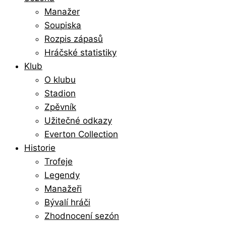
Manažer
Soupiska
Rozpis zápasů
Hráčské statistiky
Klub
O klubu
Stadion
Zpěvník
Užitečné odkazy
Everton Collection
Historie
Trofeje
Legendy
Manažeři
Bývalí hráči
Zhodnocení sezón