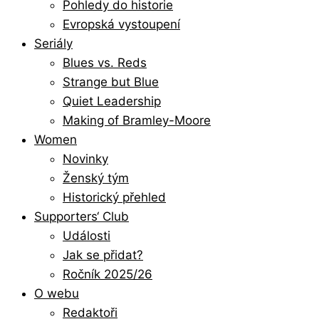
Pohledy do historie
Evropská vystoupení
Seriály
Blues vs. Reds
Strange but Blue
Quiet Leadership
Making of Bramley-Moore
Women
Novinky
Ženský tým
Historický přehled
Supporters‘ Club
Události
Jak se přidat?
Ročník 2025/26
O webu
Redaktoři