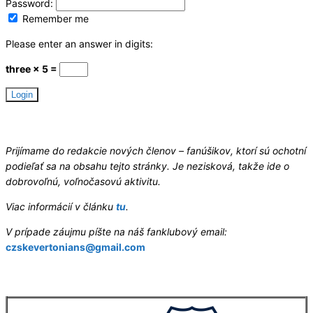
Password:
Remember me
Please enter an answer in digits:
three × 5 =
Hledáme redaktory
Prijímame do redakcie nových členov – fanúšikov, ktorí sú ochotní
podieľať sa na obsahu tejto stránky. Je nezisková, takže ide o
dobrovoľnú, voľnočasovú aktivitu.
Viac informácií v článku
tu
.
V prípade záujmu píšte na náš fanklubový email:
czskevertonians@gmail.com
Letní příprava