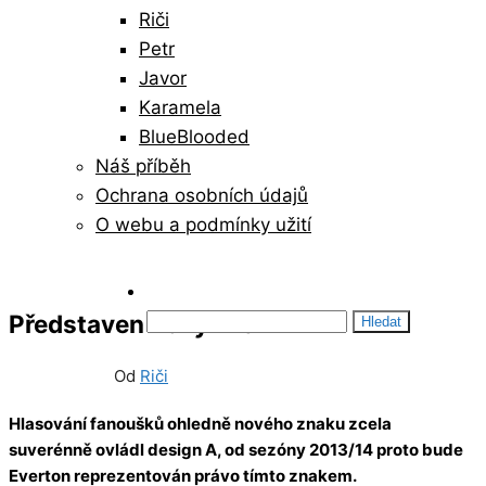
Riči
Petr
Javor
Karamela
BlueBlooded
Náš příběh
Ochrana osobních údajů
O webu a podmínky užití
Vyhledávání
Představen nový znak
03/10/2013
0
Od
Riči
Hlasování fanoušků ohledně nového znaku zcela
suverénně ovládl design A, od sezóny 2013/14 proto bude
Everton reprezentován právo tímto znakem.