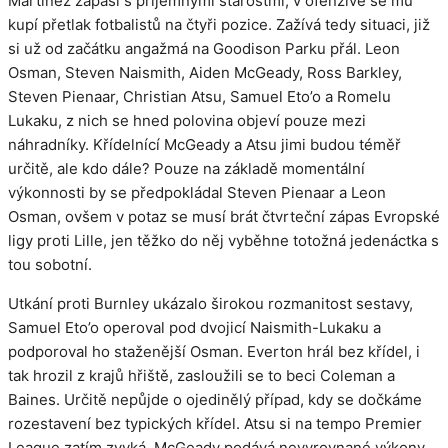
Martínez zápasí s příjemnými starostmi, v ofenzivě se mu
kupí přetlak fotbalistů na čtyři pozice. Zažívá tedy situaci, již
si už od začátku angažmá na Goodison Parku přál. Leon
Osman, Steven Naismith, Aiden McGeady, Ross Barkley,
Steven Pienaar, Christian Atsu, Samuel Eto’o a Romelu
Lukaku, z nich se hned polovina objeví pouze mezi
náhradníky. Křídelnící McGeady a Atsu jimi budou téměř
určitě, ale kdo dále? Pouze na základě momentální
výkonnosti by se předpokládal Steven Pienaar a Leon
Osman, ovšem v potaz se musí brát čtvrteční zápas Evropské
ligy proti Lille, jen těžko do něj vyběhne totožná jedenáctka s
tou sobotní.
Utkání proti Burnley ukázalo širokou rozmanitost sestavy,
Samuel Eto’o operoval pod dvojicí Naismith-Lukaku a
podporoval ho staženější Osman. Everton hrál bez křídel, i
tak hrozil z krajů hřiště, zasloužili se to beci Coleman a
Baines. Určitě nepůjde o ojedinělý případ, kdy se dočkáme
rozestavení bez typických křídel. Atsu si na tempo Premier
League zatím zvyká, McGeady podává nevyrovnané výkony,