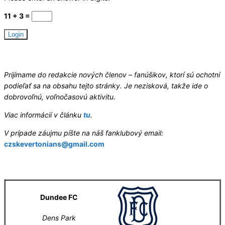
11 + 3 =
Hledáme redaktory
Prijímame do redakcie nových členov – fanúšikov, ktorí sú ochotní
podieľať sa na obsahu tejto stránky. Je nezisková, takže ide o
dobrovoľnú, voľnočasovú aktivitu.
Viac informácií v článku
tu
.
V prípade záujmu píšte na náš fanklubový email:
czskevertonians@gmail.com
Letní příprava
Dundee FC
Dens Park