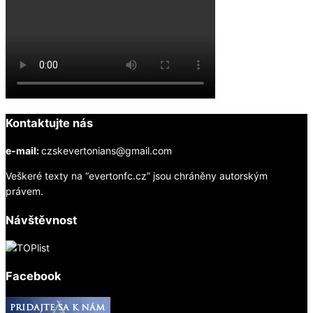
Kontaktujte nás
e-mail:
czskevertonians@gmail.com
Veškeré texty na “evertonfc.cz” jsou chráněny autorským
právem.
Návštěvnost
Facebook