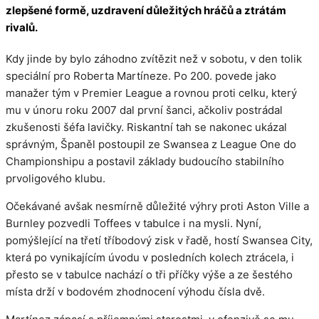
zlepšené formě, uzdravení důležitých hráčů a ztrátám
rivalů.
Kdy jinde by bylo záhodno zvítězit než v sobotu, v den tolik
speciální pro Roberta Martíneze. Po 200. povede jako
manažer tým v Premier League a rovnou proti celku, který
mu v únoru roku 2007 dal první šanci, ačkoliv postrádal
zkušenosti šéfa lavičky. Riskantní tah se nakonec ukázal
správným, Španěl postoupil ze Swansea z League One do
Championshipu a postavil základy budoucího stabilního
prvoligového klubu.
Očekávané avšak nesmírně důležité výhry proti Aston Ville a
Burnley pozvedli Toffees v tabulce i na mysli. Nyní,
pomýšlející na třetí tříbodový zisk v řadě, hostí Swansea City,
která po vynikajícím úvodu v posledních kolech ztrácela, i
přesto se v tabulce nachází o tři příčky výše a ze šestého
místa drží v bodovém zhodnocení výhodu čísla dvě.