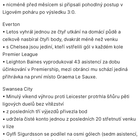
• nicméně před měsícem si připsali pohodlný postup v
Ligovém poháru po výsledku 3:0.
Everton
• Letos vyhrál jednou ze čtyř utkání na domácí půdě a
celkově nasbíral čtyři body, dvakrát méně než venku
• s Chelsea jsou jediní, kteří vstřelili gól v každém kole
Premier League
• Leighton Baines vyprodukoval 43 asistencí za dobu
účinkování v Premiership, mezi obránci mu schází jediná
přihrávka na první místo Graema Le Sauxe.
Swansea City
• Minulý víkend výhrou proti Leicester protrhla šňůru pěti
ligových duelů bez vítězství
• z posledních tří výjezdů přivezla bod
• udržela čisté konto jednou z posledních 20 střetnutí venku
v lize
• Gylfi Sigurdsson se podílel na osmi gólech (sedm asistencí,