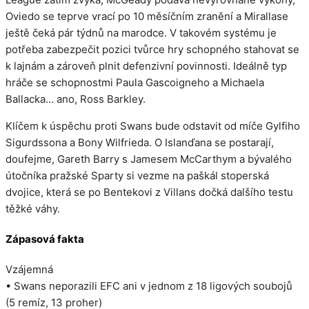
Oviedo se teprve vrací po 10 měsíčním zranění a Mirallase
ještě čeká pár týdnů na marodce. V takovém systému je
potřeba zabezpečit pozici tvůrce hry schopného stahovat se
k lajnám a zároveň plnit defenzivní povinnosti. Ideálně typ
hráče se schopnostmi Paula Gascoigneho a Michaela
Ballacka… ano, Ross Barkley.
Klíčem k úspěchu proti Swans bude odstavit od míče Gylfiho
Sigurdssona a Bony Wilfrieda. O Islanďana se postarají,
doufejme, Gareth Barry s Jamesem McCarthym a bývalého
útočníka pražské Sparty si vezme na paškál stoperská
dvojice, která se po Bentekovi z Villans dočká dalšího testu
těžké váhy.
Zápasová fakta
Vzájemná
• Swans neporazili EFC ani v jednom z 18 ligových soubojů
(5 remíz, 13 proher)