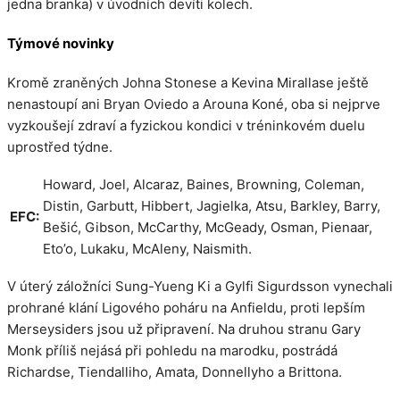
jedna branka) v úvodních devíti kolech.
Týmové novinky
Kromě zraněných Johna Stonese a Kevina Mirallase ještě
nenastoupí ani Bryan Oviedo a Arouna Koné, oba si nejprve
vyzkoušejí zdraví a fyzickou kondici v tréninkovém duelu
uprostřed týdne.
Howard, Joel, Alcaraz, Baines, Browning, Coleman,
Distin, Garbutt, Hibbert, Jagielka, Atsu, Barkley, Barry,
EFC:
Bešić, Gibson, McCarthy, McGeady, Osman, Pienaar,
Eto’o, Lukaku, McAleny, Naismith.
V úterý záložníci Sung-Yueng Ki a Gylfi Sigurdsson vynechali
prohrané klání Ligového poháru na Anfieldu, proti lepším
Merseysiders jsou už připravení. Na druhou stranu Gary
Monk příliš nejásá při pohledu na marodku, postrádá
Richardse, Tiendalliho, Amata, Donnellyho a Brittona.