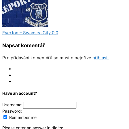
Everton – Swansea City 0:0
Napsat komentář
Pro přidávání komentářů se musíte nejdříve
přihlásit
.
Log In
Register
Reset
Have an account?
Username:
Password:
Remember me
Please enter an answer in digits: