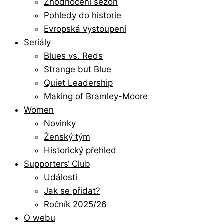
Zhodnocení sezón
Pohledy do historie
Evropská vystoupení
Seriály
Blues vs. Reds
Strange but Blue
Quiet Leadership
Making of Bramley-Moore
Women
Novinky
Ženský tým
Historický přehled
Supporters‘ Club
Události
Jak se přidat?
Ročník 2025/26
O webu