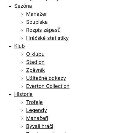
Sezóna
Manažer
Soupiska
Rozpis zápasů
Hráčské statistiky
Klub
O klubu
Stadion
Zpěvník
Užitečné odkazy
Everton Collection
Historie
Trofeje
Legendy
Manažeři
Bývalí hráči