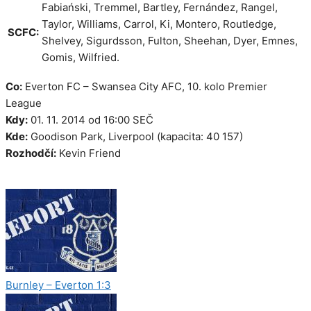
Fabiański, Tremmel, Bartley, Fernández, Rangel,
Taylor, Williams, Carrol, Ki, Montero, Routledge,
SCFC:
Shelvey, Sigurdsson, Fulton, Sheehan, Dyer, Emnes,
Gomis, Wilfried.
Co:
Everton FC – Swansea City AFC, 10. kolo Premier
League
Kdy:
01. 11. 2014 od 16:00 SEČ
Kde:
Goodison Park, Liverpool (kapacita: 40 157)
Rozhodčí:
Kevin Friend
Kategorie
Zápasy
Burnley – Everton 1:3