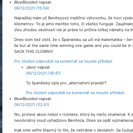
BlueBlooded
napsal:
06/12/2021 (15:04)
Najradšej mám už Benítezovú tradičnú výhovorku, že hoci výsl
kilometrov. To je jeho merítko toho, či všetko funguje. Zaujímalo
zlou zhodou okolností nie je práve to príčina toľkej námahy na i
Dnes som tiež zistil, že v Španielsku sa učí iná matematika – čer
lie but at the same time winning one game and you could be in 
SACK THIS CLOWN!!!
Pro vložení odpovědi na komentář se musíte přihlásit
Javor
napsal:
06/12/2021 (18:47)
To španělský opis pro „alternativní pravda“?
Pro vložení odpovědi na komentář se musíte přihlásit
BlueBlooded
napsal:
06/12/2021 (22:01)
No, protest akosi nebol v rozmere, ktorý by niečo znamenal. K zá
neodvratný osud vyhadzovu Beníteza. Dnes sa opäť vyznamenal p
Inak sme veľmi šťastný to tím, že nehráme v desiatich. Sa čudu