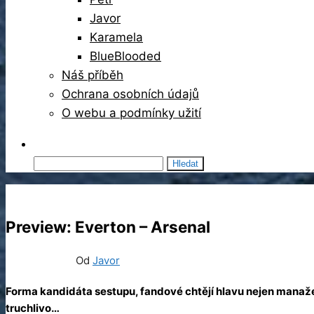
Javor
Karamela
BlueBlooded
Náš příběh
Ochrana osobních údajů
O webu a podmínky užití
Vyhledávání
Preview: Everton – Arsenal
05/12/2021
11
Od
Javor
Forma kandidáta sestupu, fandové chtějí hlavu nejen manažera
truchlivo…