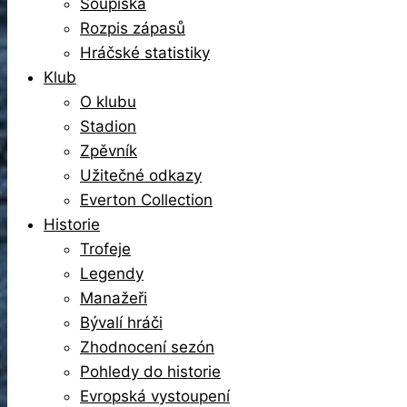
Soupiska
Rozpis zápasů
Hráčské statistiky
Klub
O klubu
Stadion
Zpěvník
Užitečné odkazy
Everton Collection
Historie
Trofeje
Legendy
Manažeři
Bývalí hráči
Zhodnocení sezón
Pohledy do historie
Evropská vystoupení