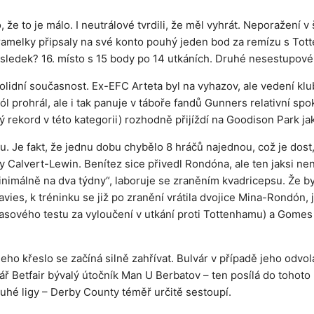
, že to je málo. I neutrálové tvrdili, že měl vyhrát. Neporažení v 
aramelky připsaly na své konto pouhý jeden bod za remízu s To
ýsledek? 16. místo s 15 body po 14 utkáních. Druhé nesestupov
lidní současnost. Ex-EFC Arteta byl na vyhazov, ale vedení klu
 gól prohrál, ale i tak panuje v táboře fandů Gunners relativní 
ný rekord v této kategorii) rozhodně přijíždí na Goodison Park jak
Je fakt, že jednu dobu chybělo 8 hráčů najednou, což je dost, a
dy Calvert-Lewin. Benítez sice přivedl Rondóna, ale ten jaksi ne
nimálně na dva týdny“, laboruje se zraněním kvadricepsu. Že by
ies, k tréninku se již po zranění vrátila dvojice Mina-Rondón, 
pasového testu za vyloučení v utkání proti Tottenhamu) a Gomes (
jeho křeslo se začíná silně zahřívat. Bulvár v případě jeho odv
ř Betfair bývalý útočník Man U Berbatov – ten posílá do tohot
hé ligy – Derby County téměř určitě sestoupí.