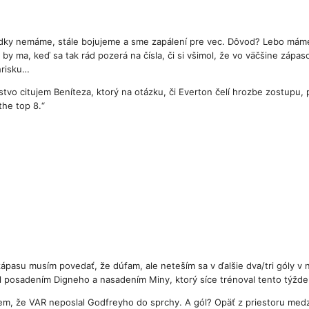
edky nemáme, stále bojujeme a sme zapálení pre vec. Dôvod? Lebo mám
 by ma, keď sa tak rád pozerá na čísla, či si všimol, že vo väčšine zápas
hrisku…
stvo citujem Beníteza, ktorý na otázku, či Everton čelí hrozbe zostupu, p
the top 8.“
pasu musím povedať, že dúfam, ale neteším sa v ďalšie dva/tri góly v naš
osadením Digneho a nasadením Miny, ktorý síce trénoval tento týždeň, 
jem, že VAR neposlal Godfreyho do sprchy. A gól? Opäť z priestoru medz