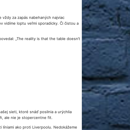
e vždy za zapás nabehaných najviac
ov vidíme loptu veľmi sporadicky. Či čistou a
ovedal: „The reality is that the table doesn’t
ej sieti, ktoré snáď posilnia a urýchlia
ale nie je stopercentne fit.
i líniami ako proti Liverpoolu. Nedokážeme