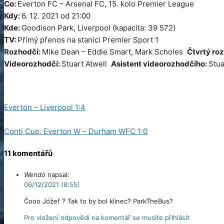
Co:
Everton FC – Arsenal FC, 15. kolo Premier League
Kdy:
6. 12. 2021 od 21:00
Kde:
Goodison Park, Liverpool (kapacita: 39 572)
TV:
Přímý přenos na stanici Premier Sport 1
Rozhodčí:
Mike Dean – Eddie Smart, Mark Scholes
Čtvrtý ro
Videorozhodčí:
Stuart Atwell
Asistent videorozhodčího:
Stua
Kategorie
Zápasy
Everton – Liverpool 1:4
Conti Cup: Everton W – Durham WFC 1:0
11 komentářů
Wendo
napsal:
06/12/2021 (8:55)
Čooo Jóžef ? Tak to by bol klinec? ParkTheBus?
Pro vložení odpovědi na komentář se musíte přihlásit