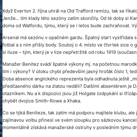
Když Everton 2. října uhrál na Old Trafford remízu, tak se říkalo
Jenže… tím klady této sezóny zatím skončily. Od té doby si K
doma od Watfordu, týmu, který se i letos bude zachraňovat. V
Arsenal má sezónu v opačném gardu. Špatný start vystřídala so
fotbal a s ním přišly body. Souboj o 4. místo ve čtvrtek sice o
si iluze – tým, který je v lize nepřetržitě od roku 1919 (součas
Manažer Benítez svádí špatné výkony mj. na početnou marodku. 
tím i výkony? V útoku chybí především jasný hroťák číslo 1, te
Doba absence anglického reprezenta byla odhadnuta ještě „mi
předčasného dárku na zlatou neděli? Dalšími absentérem je Dav
otazníkem. Nu a k dispozici jsou již Holgate (odpykání si třízá
chybět dvojice Smith-Rowe a Xhaka.
Co se týká Beníteze, tak zatím má podporu majitele klubu, ale 
zajímavou volbu přinesl ve svém sloupku pro sázkovou kancelá
momentálně získává manažerské ostruhy v posledním týmu dru