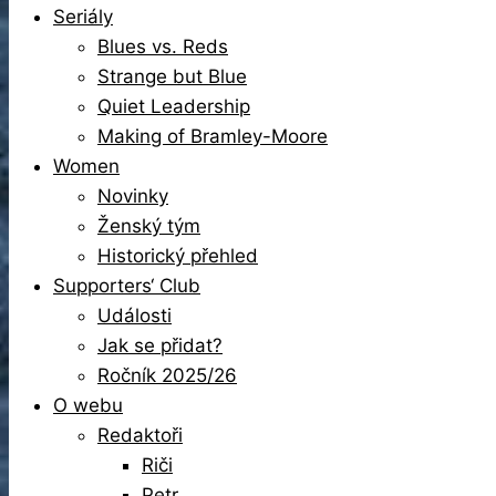
Seriály
Blues vs. Reds
Strange but Blue
Quiet Leadership
Making of Bramley-Moore
Women
Novinky
Ženský tým
Historický přehled
Supporters‘ Club
Události
Jak se přidat?
Ročník 2025/26
O webu
Redaktoři
Riči
Petr