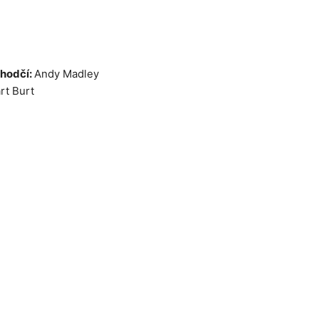
zhodčí:
Andy Madley
rt Burt