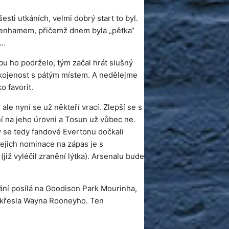
šesti utkáních, velmi dobrý start to byl.
ttenhamem, přičemž dnem byla „pětka“
é…
bu ho podrželo, tým začal hrát slušný
spokojenost s pátým místem. A nedělejme
o favorit.
le nyní se už někteří vrací. Zlepší se s
ní na jeho úrovni a Tosun už vůbec ne.
 se tedy fandové Evertonu dočkali
jejich nominace na zápas je s
již vyléčil zranění lýtka). Arsenalu bude
olání posílá na Goodison Park Mourinha,
o křesla Wayna Rooneyho. Ten