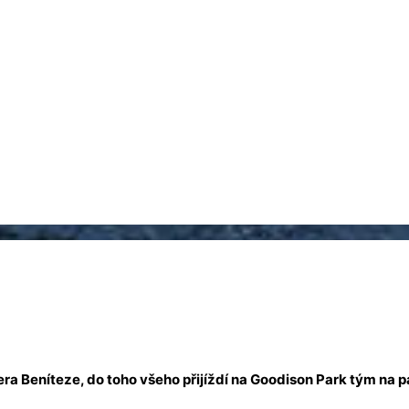
 Beníteze, do toho všeho přijíždí na Goodison Park tým na páté