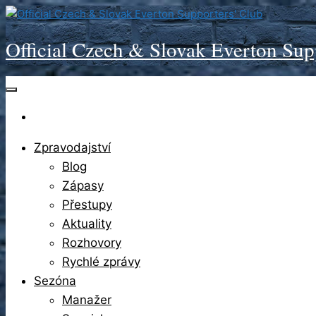
Skip
to
Official Czech & Slovak Everton Sup
the
content
Zpravodajství
Blog
Zápasy
Přestupy
Aktuality
Rozhovory
Rychlé zprávy
Sezóna
Manažer