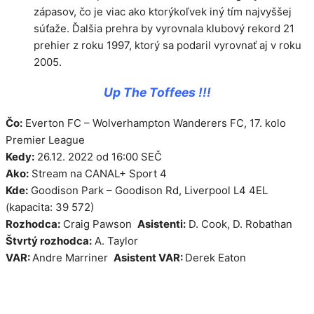
zápasov, čo je viac ako ktorýkoľvek iný tím najvyššej
súťaže. Ďalšia prehra by vyrovnala klubový rekord 21
prehier z roku 1997, ktorý sa podaril vyrovnať aj v roku
2005.
Up The Toffees !!!
Čo:
Everton FC – Wolverhampton Wanderers FC, 17. kolo
Premier League
Kedy:
26.12. 2022 od 16:00 SEČ
Ako:
Stream na CANAL+ Sport 4
Kde:
Goodison Park – Goodison Rd, Liverpool L4 4EL
(kapacita: 39 572)
Rozhodca:
Craig Pawson
Asistenti:
D. Cook, D. Robathan
Štvrtý rozhodca:
A. Taylor
VAR:
Andre Marriner
Asistent VAR:
Derek Eaton
Kategorie
Zápasy