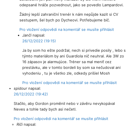
odepsané hráče pozvednout, jako se povedlo Lampardovi.
Žádný lepší zahraniční trenér k nám nepůjde kazit si CV
sestupem, šel bych po Dycheovi. Potřebujeme bič.
Pro vložení odpovědi na komentář se musíte přihlásit
Janči
napsal:
26/12/2022 (19:15)
Ja by som ho ešte podržal, nech si privedie posily , lebo s
týmto materiálom by ani Guardiola nič neuhral. Ale 3W zo
16 zápasov je alarmujúce. Tréner sa mal meniť cez
prestávku, ale v tomto bordeli by som sa nečudoval ani
vyhodeniu , tu je všetko zle, odkedy prišiel Mosh
Pro vložení odpovědi na komentář se musíte přihlásit
spidour
napsal:
26/12/2022 (19:42)
Stačilo, aby Gordon proměnil nebo v závěru nevykopával
Neves a tohle tady bych asi nečetl.
Pro vložení odpovědi na komentář se musíte přihlásit
Riči
napsal: