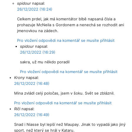
spidour
napsal:
26/12/2022 (16:24)
Celkem prdel, jak má komentátor blbě napsaná čísla a
prohazuje McNeila s Gordonem a nenechá se rozhodit ani
jmenovkou na zádech.
Pro vložení odpovědi na komentář se musíte přihlásit
spidour
napsal:
26/12/2022 (16:29)
sakra, už mu někdo poradil
Pro vložení odpovědi na komentář se musíte přihlásit
Krony
napsal:
26/12/2022 (16:48)
Mina zvládl celý poločas, jsem v šoku. Svět se zbláznil.
Pro vložení odpovědi na komentář se musíte přihlásit
Riči
napsal:
26/12/2022 (16:49)
Snad i Niasse byl lepší než Maupay. Jinak to vypadá jako jiný
sport, než který se hrál v Kataru.