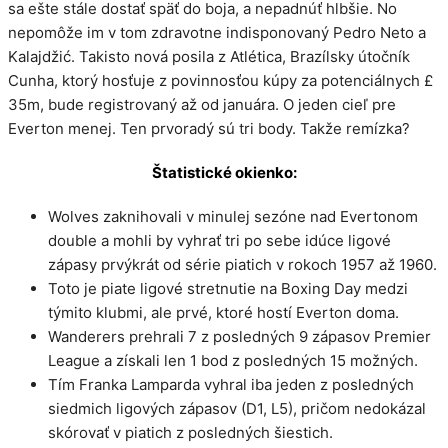
sa ešte stále dostať späť do boja, a nepadnúť hlbšie. No
nepomôže im v tom zdravotne indisponovaný Pedro Neto a
Kalajdžić. Takisto nová posila z Atlética, Brazílsky útočník
Cunha, ktorý hosťuje z povinnosťou kúpy za potenciálnych £
35m, bude registrovaný až od januára. O jeden cieľ pre
Everton menej. Ten prvoradý sú tri body. Takže remízka?
Štatistické okienko:
Wolves zaknihovali v minulej sezóne nad Evertonom
double a mohli by vyhrať tri po sebe idúce ligové
zápasy prvýkrát od série piatich v rokoch 1957 až 1960.
Toto je piate ligové stretnutie na Boxing Day medzi
týmito klubmi, ale prvé, ktoré hostí Everton doma.
Wanderers prehrali 7 z posledných 9 zápasov Premier
League a získali len 1 bod z posledných 15 možných.
Tím Franka Lamparda vyhral iba jeden z posledných
siedmich ligových zápasov (D1, L5), pričom nedokázal
skórovať v piatich z posledných šiestich.