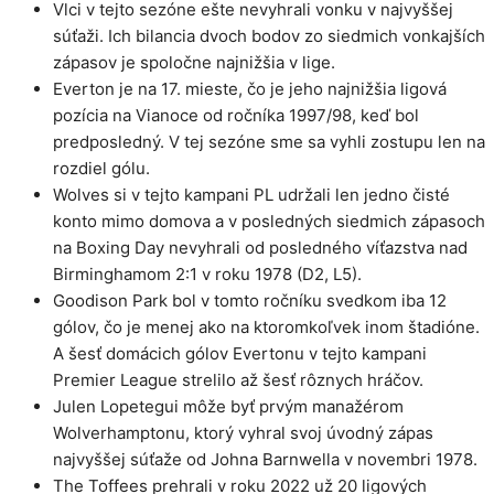
Vlci v tejto sezóne ešte nevyhrali vonku v najvyššej
súťaži. Ich bilancia dvoch bodov zo siedmich vonkajších
zápasov je spoločne najnižšia v lige.
Everton je na 17. mieste, čo je jeho najnižšia ligová
pozícia na Vianoce od ročníka 1997/98, keď bol
predposledný. V tej sezóne sme sa vyhli zostupu len na
rozdiel gólu.
Wolves si v tejto kampani PL udržali len jedno čisté
konto mimo domova a v posledných siedmich zápasoch
na Boxing Day nevyhrali od posledného víťazstva nad
Birminghamom 2:1 v roku 1978 (D2, L5).
Goodison Park bol v tomto ročníku svedkom iba 12
gólov, čo je menej ako na ktoromkoľvek inom štadióne.
A šesť domácich gólov Evertonu v tejto kampani
Premier League strelilo až šesť rôznych hráčov.
Julen Lopetegui môže byť prvým manažérom
Wolverhamptonu, ktorý vyhral svoj úvodný zápas
najvyššej súťaže od Johna Barnwella v novembri 1978.
The Toffees prehrali v roku 2022 už 20 ligových