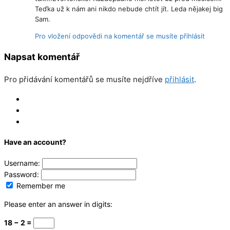
Teďka už k nám ani nikdo nebude chtít jít. Leda nějakej big
Sam.
Pro vložení odpovědi na komentář se musíte přihlásit
Napsat komentář
Pro přidávání komentářů se musíte nejdříve
přihlásit
.
Log In
Register
Reset
Have an account?
Username:
Password:
Remember me
Please enter an answer in digits:
18 − 2 =