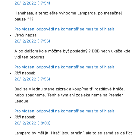
26/12/2022 (17:54)
Hahahaaa, a teraz ešte vyhodme Lamparda, po mesačnej
pauze ???
Pro vložení odpovědi na komentář se musíte přihlásit
Janči
napsal:
26/12/2022 (17:56)
A po ďalšom kole môžme byť posledný ? DBB nech ukáže kde
vidí ten progres
Pro vložení odpovědi na komentář se musíte přihlásit
Riči
napsal:
26/12/2022 (17:56)
Buď se v lednu stane zázrak a koupíme tři rozdílové hráče,
nebo spadneme. Tenhle tým ani zdaleka nemá na Premier
League.
Pro vložení odpovědi na komentář se musíte přihlásit
Riči
napsal:
26/12/2022 (18:00)
Lampard by měl jít. Hráči jsou strašní, ale to se samé se dá říct