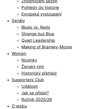
Zhodnocení sezón
Pohledy do historie
Evropská vystoupení
Seriály
Blues vs. Reds
Strange but Blue
Quiet Leadership
Making of Bramley-Moore
Women
Novinky
Ženský tým
Historický přehled
Supporters‘ Club
Události
Jak se přidat?
Ročník 2025/26
O webu