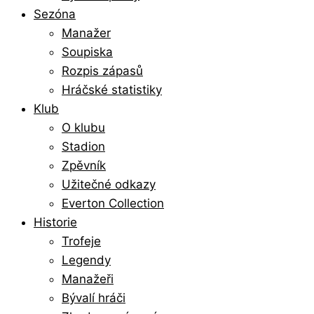
Sezóna
Manažer
Soupiska
Rozpis zápasů
Hráčské statistiky
Klub
O klubu
Stadion
Zpěvník
Užitečné odkazy
Everton Collection
Historie
Trofeje
Legendy
Manažeři
Bývalí hráči