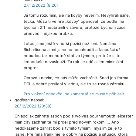
27/12/2022 (8:26)
Já tomu rozumím, ale na kdyby nevěřím. Nevyhráli jsme,
tečka. Můžu ti ve hře „kdyby“ opanovat, že podle mě
bychom 2:1 neubránili v závěru, protože bychom zase
předvedli nějakou hrubku.
Letos jsme ještě v horší pozici než loni. Nemáme
Richarlisona a ani jsme ho nenahradili a fanoušci už
nebudou tak mohutně stát za týmem, protože si to
jednoduše nezaslouží. Za rok se udělal jen minimální
progres.
Opravdu nevím, co nás může zachránit. Snad jen forma
DCL a dobré posílení v lednu, ale to se rovná zázraku.
Pro vložení odpovědi na komentář se musíte přihlásit
godison
napsal:
26/12/2022 (20:38)
Chlapci ak zahrate aspon pod s wolves bournemouth leicester
man city zachranite mi prdel pred novym rokom….. Ano
nedokazeme zahrat bod s tymito tymami, myslim ze je to
jasne. Pre mna frank nie je dobry na poziciu a situaciu ktora