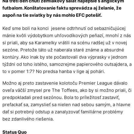
Na tretí deň chutí zemiakový šalát najlepšie s anglickým
futbalom. Konštatovanie faktu sprevádza aj želanie, že
aspoň na tie sviatky by nás mohlo EFC potešiť.
Keď sme boli na konci jesene odtrhnutí od sebazničujúcej
mánie kvôli výdobytkom uhľovodíkových peňazí, mnohí z nás
si priali, aby sa Karamelky vrátili na scénu radšej už v novej
sezóne. Pretože táto už naberala staré známe a absurdné
kontúry. Ako inak by ste počastovali dva výprasky v jednom
týždni od toho istého, samozrejme papierového outsajdera, a
to v pomer 1:7? No predsa hanba v lige aj pohári.
Možno aj preto zastavenie kolotoču Premier League dávalo
oveľa väčší zmysel pre The Toffees, ako by si možno priali, či
predpokladali pred sezónou. Bola to príležitosť zastaviť,
prefackať sa, zamyslieť sa nielen nad sebou samým, a hlavne
dať si potrebný odstup a zanalyzovať familiárne problémy
bez zdanlivého riešenia.
Status Quo