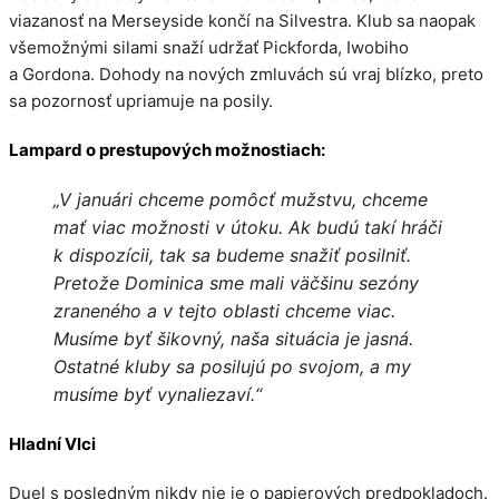
viazanosť na Merseyside končí na Silvestra. Klub sa naopak
všemožnými silami snaží udržať Pickforda, Iwobiho
a Gordona. Dohody na nových zmluvách sú vraj blízko, preto
sa pozornosť upriamuje na posily.
Lampard o prestupových možnostiach:
„V januári chceme pomôcť mužstvu, chceme
mať viac možnosti v útoku. Ak budú takí hráči
k dispozícii, tak sa budeme snažiť posilniť.
Pretože Dominica sme mali väčšinu sezóny
zraneného a v tejto oblasti chceme viac.
Musíme byť šikovný, naša situácia je jasná.
Ostatné kluby sa posilujú po svojom, a my
musíme byť vynaliezaví.“
Hladní Vlci
Duel s posledným nikdy nie je o papierových predpokladoch.