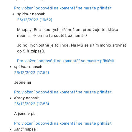
Pro vložení odpovědi na komentář se musíte přihlásit
spidour
napsal:
26/12/2022 (16:52)
Maupay: Beci jsou rychlejší než on, předržuje to, kličku
neumí… => on na tu soutěž už nemá :/
Jo no, rychlostně je to jinde. Na MS se s tím mohlo srovnat
do 5 % zápasů.
Pro vložení odpovědi na komentář se musíte přihlásit
spidour
napsal:
26/12/2022 (17:52)
Jebne mi
Pro vložení odpovědi na komentář se musíte přihlásit
Krony
napsal:
26/12/2022 (17:53)
A jsme v pi..
Pro vložení odpovědi na komentář se musíte přihlásit
Janči
napsal: