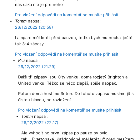
nas caka nie je pre neho
Pro vložení odpovědi na komentář se musíte přihlásit
Tomm
napsal:
26/12/2022 (20:58)
Lampard měl letět před pauzou, teďka bych mu nechal ještě
tak 3-4 zápasy.
Pro vložení odpovědi na komentář se musíte přihlásit
Riči
napsal:
26/12/2022 (21:29)
Další tři zápasy jsou City venku, doma rozjetý Brighton a
United venku. Těžko se něco zlepší, spíše naopak.
Potom doma hostíme Soton. Do tohoto zápasu musíme jít s
čistou hlavou, ne rozložení.
Pro vložení odpovědi na komentář se musíte přihlásit
Tomm
napsal:
26/12/2022 (22:17)
Ale vyhodit ho první zápas po pauze by bylo
tak….Evertonské. Každopádně měl letět už před mesícem.