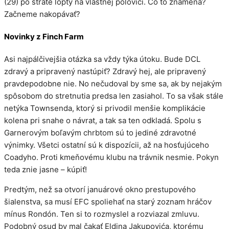
(29) po strate lopty na vlastnej polovici. Čo to znamená?
Začneme nakopávať?
Novinky z Finch Farm
Asi najpálčivejšia otázka sa vždy týka útoku. Bude DCL
zdravý a pripravený nastúpiť? Zdravý hej, ale pripravený
pravdepodobne nie. No nečudoval by sme sa, ak by nejakým
spôsobom do stretnutia predsa len zasiahol. To sa však stále
netýka Townsenda, ktorý si privodil menšie komplikácie
kolena pri snahe o návrat, a tak sa ten odkladá. Spolu s
Garnerovým boľavým chrbtom sú to jediné zdravotné
výnimky. Všetci ostatní sú k dispozícii, až na hosťujúceho
Coadyho. Proti kmeňovému klubu na trávnik nesmie. Pokyn
teda znie jasne – kúpiť!
Predtým, než sa otvorí januárové okno prestupového
šialenstva, sa musí EFC spoliehať na starý zoznam hráčov
mínus Rondón. Ten si to rozmyslel a rozviazal zmluvu.
Podobný osud by mal čakať Eldina Jakupovića, ktorému