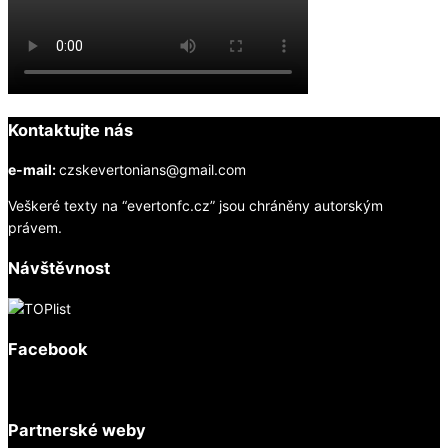
Kontaktujte nás
e-mail:
czskevertonians@gmail.com
Veškeré texty na “evertonfc.cz” jsou chráněny autorským
právem.
Návštěvnost
Facebook
Partnerské weby