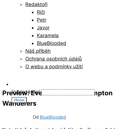
Redaktoři
Riči
Petr
Javor
Karamela
BlueBlooded
Náš příběh
Ochrana osobních údajů
O webu a podmínky užití
Preview: Everton – Wolverhampton
Vyhledávání
Wanderers
26/12/2022
26
Od
BlueBlooded