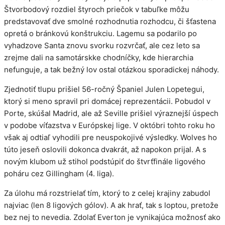
Štvorbodový rozdiel štyroch priečok v tabuľke môžu
predstavovať dve smolné rozhodnutia rozhodcu, či šťastena
opretá o bránkovú konštrukciu. Lagemu sa podarilo po
vyhadzove Santa znovu svorku rozvrčať, ale cez leto sa
zrejme dali na samotárskke chodníčky, kde hierarchia
nefunguje, a tak bežný lov ostal otázkou sporadickej náhody.
Zjednotiť tlupu prišiel 56-ročný Španiel Julen Lopetegui,
ktorý si meno spravil pri domácej reprezentácii. Pobudol v
Porte, skúšal Madrid, ale až Seville prišiel výraznejší úspech
v podobe víťazstva v Európskej lige. V októbri tohto roku ho
však aj odtiaľ vyhodili pre neuspokojivé výsledky. Wolves ho
túto jeseň oslovili dokonca dvakrát, až napokon prijal. A s
novým klubom už stihol podstúpiť do štvrťfinále ligového
poháru cez Gillingham (4. liga).
Za úlohu má rozstrielať tím, ktorý to z celej krajiny zabudol
najviac (len 8 ligových gólov). A ak hrať, tak s loptou, pretože
bez nej to nevedia. Zdolať Everton je vynikajúca možnosť ako