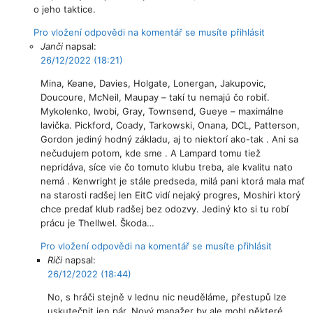
o jeho taktice.
Pro vložení odpovědi na komentář se musíte přihlásit
Janči
napsal:
26/12/2022 (18:21)
Mina, Keane, Davies, Holgate, Lonergan, Jakupovic,
Doucoure, McNeil, Maupay – takí tu nemajú čo robiť.
Mykolenko, Iwobi, Gray, Townsend, Gueye – maximálne
lavička. Pickford, Coady, Tarkowski, Onana, DCL, Patterson,
Gordon jediný hodný základu, aj to niektorí ako-tak . Ani sa
nečudujem potom, kde sme . A Lampard tomu tiež
nepridáva, síce vie čo tomuto klubu treba, ale kvalitu nato
nemá . Kenwright je stále predseda, milá pani ktorá mala mať
na starosti radšej len EitC vidí nejaký progres, Moshiri ktorý
chce predať klub radšej bez odozvy. Jediný kto si tu robí
prácu je Thellwel. Škoda…
Pro vložení odpovědi na komentář se musíte přihlásit
Riči
napsal:
26/12/2022 (18:44)
No, s hráči stejně v lednu nic neuděláme, přestupů lze
uskutečnit jen pár. Nový manažer by ale mohl některé