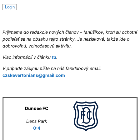
Hledáme redaktory
Prijímame do redakcie nových členov – fanúšikov, ktorí sú ochotní
podieľať sa na obsahu tejto stránky. Je nezisková, takže ide o
dobrovoľnú, voľnočasovú aktivitu.
Viac informácií v článku
tu
.
V prípade záujmu píšte na náš fanklubový email:
czskevertonians@gmail.com
Letní příprava
Dundee FC
Dens Park
0:4