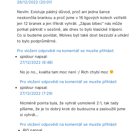
26/12/2022 (20:01)
Nevím. Existuje pádný důvod, proč ani jedna šance
neskončila brankou a proč jsme v 16 ligových kolech vstřelili
jen 12 branek a jen třikrát vyhráli. „Zápas blbec“ nás může
potkat párkrát v sezóně, ale dnes to bylo klasické trápení.
Co si budeme povídat, Wolves byli také dost bezzubí a utkání
to bylo podprůměrné.
Pro vložení odpovědi na komentář se musíte přihlásit
spidour
napsal:
27/12/2022 (6:48)
No jo no., kvalita tam moc není :/ Rich chybí moc
Pro vložení odpovědi na komentář se musíte přihlásit
spidour
napsal:
27/12/2022 (7:29)
Nicméně pointa byla, že vyhrát usmoleně 2:1, tak tady
píšeme, že je to dobrý krok do budoucna a zasloužili jsme
si vyhrát…
Pro vložení odpovědi na komentář se musíte přihlásit
Riči
napsal: