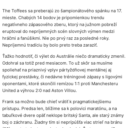
The Toffees sa preberajú zo šampionátového spánku na 17.
mieste. Chabých 14 bodov je pripomienkou trendu
negatívneho zápasového zberu, ktorý na južnom pobreží
eruptoval do nepríjemných scén slovných výmen medzi
hráčmi a fanúšikmi. Nie po prvý raz za posledné roky.
Nepríjemnú tradíciu by bolo preto treba zaraziť.
Ťažko hodnotiť, či výlet do Austrálie niečo dramaticky zmenil.
Odohral sa totiž pred mesiacom. To už skôr sa musíme
spoliehať na priaznivý vplyv pártyždňovej mentálnej aj
fyzickej prestávky, či nedávne tréningové zápasy s ligovými
oponentami, ktoré skončili remízou 1:1 proti Manchesteru
United a výhrou 2:0 nad Aston Villou.
Frank sa možno bude chieť vrátiť k pragmatickejšiemu
prístupu. Predsa len, blížime sa k polovici maratónu, a na
tabuľkové dvere opäť neklope britský Santa, ale starý známy
boj o záchranu. Žiadny tím si neprípúšťa viac strieľ na bránu