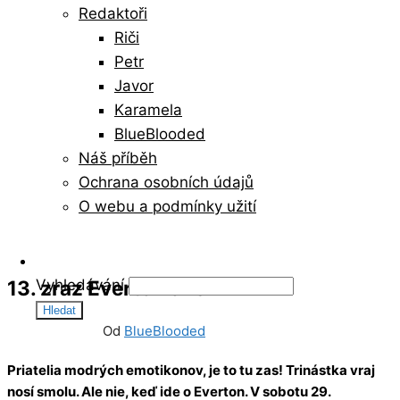
Redaktoři
Riči
Petr
Javor
Karamela
BlueBlooded
Náš příběh
Ochrana osobních údajů
O webu a podmínky užití
13. zraz Evertonians
Vyhledávání
13/09/2025
20
Od
BlueBlooded
Priatelia modrých emotikonov, je to tu zas! Trinástka vraj
nosí smolu. Ale nie, keď ide o Everton. V sobotu 29.