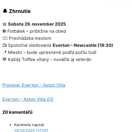
🔔 Zhrnutie
📅
Sobota 29. november 2025
⚽ Fotbálek – približne na obed
🚶‍♂️ Prechádzka mestom
📺 Spoločné sledovanie
Everton – Newcastle (18:30)
📍 Miesto – bude upresnené podľa počtu ľudí
💙 Každý Toffee vítaný – nováčik aj veterán
Kategorie
Supporters' Club
Preview: Everton – Aston Villa
Everton – Aston Villa 0:0
20 komentářů
Karamela
napsal:
13/10/2025 (17:07)