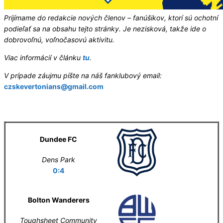
Prijímame do redakcie nových členov – fanúšikov, ktorí sú ochotní
podieľať sa na obsahu tejto stránky. Je nezisková, takže ide o
dobrovoľnú, voľnočasovú aktivitu.
Viac informácií v článku
tu
.
V prípade záujmu píšte na náš fanklubový email:
czskevertonians@gmail.com
Letní příprava
Dundee FC
Dens Park
0:4
Bolton Wanderers
Toughsheet Community