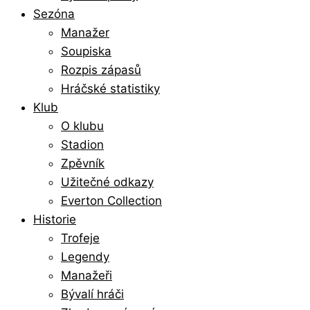
Sezóna
Manažer
Soupiska
Rozpis zápasů
Hráčské statistiky
Klub
O klubu
Stadion
Zpěvník
Užitečné odkazy
Everton Collection
Historie
Trofeje
Legendy
Manažeři
Bývalí hráči