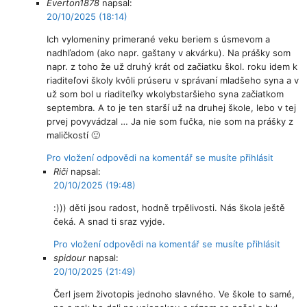
Everton1878
napsal:
20/10/2025 (18:14)
Ich vylomeniny primerané veku beriem s úsmevom a
nadhľadom (ako napr. gaštany v akvárku). Na prášky som
napr. z toho že už druhý krát od začiatku škol. roku idem k
riaditeľovi školy kvôli prúseru v správaní mladšeho syna a v
už som bol u riaditeľky wkolybstaršieho syna začiatkom
septembra. A to je ten starší už na druhej škole, lebo v tej
prvej povyvádzal … Ja nie som fučka, nie som na prášky z
maličkostí 🙂
Pro vložení odpovědi na komentář se musíte přihlásit
Riči
napsal:
20/10/2025 (19:48)
:))) děti jsou radost, hodně trpělivosti. Nás škola ještě
čeká. A snad ti sraz vyjde.
Pro vložení odpovědi na komentář se musíte přihlásit
spidour
napsal:
20/10/2025 (21:49)
Čerl jsem životopis jednoho slavného. Ve škole to samé,