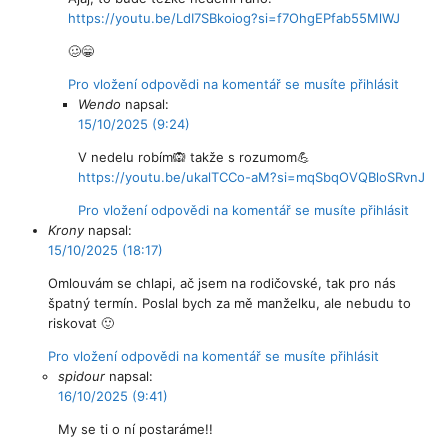
https://youtu.be/LdI7SBkoiog?si=f7OhgEPfab55MlWJ
🥴😁
Pro vložení odpovědi na komentář se musíte přihlásit
Wendo
napsal:
15/10/2025 (9:24)
V nedelu robím🙉 takže s rozumom💪
https://youtu.be/ukalTCCo-aM?si=mqSbqOVQBloSRvnJ
Pro vložení odpovědi na komentář se musíte přihlásit
Krony
napsal:
15/10/2025 (18:17)
Omlouvám se chlapi, ač jsem na rodičovské, tak pro nás
špatný termín. Poslal bych za mě manželku, ale nebudu to
riskovat 🙂
Pro vložení odpovědi na komentář se musíte přihlásit
spidour
napsal:
16/10/2025 (9:41)
My se ti o ní postaráme!!