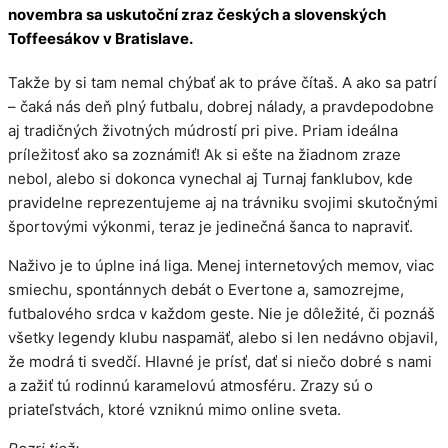
novembra sa uskutoční zraz českých a slovenských
Toffeesákov v Bratislave.
Takže by si tam nemal chýbať ak to práve čítaš. A ako sa patrí
– čaká nás deň plný futbalu, dobrej nálady, a pravdepodobne
aj tradičných životných múdrostí pri pive. Priam ideálna
príležitosť ako sa zoznámiť! Ak si ešte na žiadnom zraze
nebol, alebo si dokonca vynechal aj Turnaj fanklubov, kde
pravidelne reprezentujeme aj na trávniku svojimi skutočnými
športovými výkonmi, teraz je jedinečná šanca to napraviť.
Naživo je to úplne iná liga. Menej internetových memov, viac
smiechu, spontánnych debát o Evertone a, samozrejme,
futbalového srdca v každom geste. Nie je dôležité, či poznáš
všetky legendy klubu naspamäť, alebo si len nedávno objavil,
že modrá ti svedčí. Hlavné je prísť, dať si niečo dobré s nami
a zažiť tú rodinnú karamelovú atmosféru. Zrazy sú o
priateľstvách, ktoré vzniknú mimo online sveta.