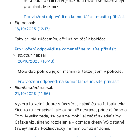
no a pak ho dali na vojenskou a rázem se našel a byl
premiant. Mrk mrk
Pro vložení odpovědi na komentář se musíte přihlásit
Fip
napsal:
18/10/2025 (12:17)
Taky se rád zúčastním, děti už se těší k babičce.
Pro vložení odpovědi na komentář se musíte přihlásit
spidour
napsal:
20/10/2025 (10:43)
Moje děti pohlídá jejich maminka, takže jsem v pohodě.
Pro vložení odpovědi na komentář se musíte přihlásit
BlueBlooded
napsal:
21/10/2025 (11:56)
Vyzerá to veľmi dobre s účasťou, najmä čo sa futbalu týka.
Síce to tu nenapísali, ale ak sa nič nestane, príde aj Robo a
Tom. Myslím teda, že by sme mohli aj začať skladať tímy.
Otázka vizuálneho rozdelenia – domáce dresy VS ostatné
(away/third)? Rozlišovačky nemám bohužiaľ doma.