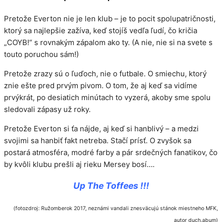
Pretože Everton nie je len klub – je to pocit spolupatričnosti,
ktorý sa najlepšie zažíva, keď stojíš vedľa ľudí, čo kričia
„COYB!“ s rovnakým zápalom ako ty. (A nie, nie si na svete s
touto poruchou sám!)
Pretože zrazy sú o ľuďoch, nie o futbale. O smiechu, ktorý
znie ešte pred prvým pivom. O tom, že aj keď sa vidíme
prvýkrát, po desiatich minútach to vyzerá, akoby sme spolu
sledovali zápasy už roky.
Pretože Everton si ťa nájde, aj keď si hanblivý – a medzi
svojimi sa hanbiť fakt netreba. Stačí prísť. O zvyšok sa
postará atmosféra, modré farby a pár srdečných fanatikov, čo
by kvôli klubu prešli aj rieku Mersey bosí….
Up The Toffees !!!
(fotozdroj: Ružomberok 2017, neznámi vandali znesväcujú stánok miestneho MFK,
autor duch.abum)