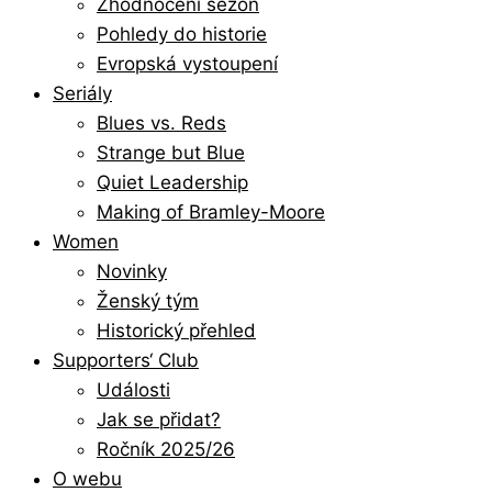
Zhodnocení sezón
Pohledy do historie
Evropská vystoupení
Seriály
Blues vs. Reds
Strange but Blue
Quiet Leadership
Making of Bramley-Moore
Women
Novinky
Ženský tým
Historický přehled
Supporters‘ Club
Události
Jak se přidat?
Ročník 2025/26
O webu