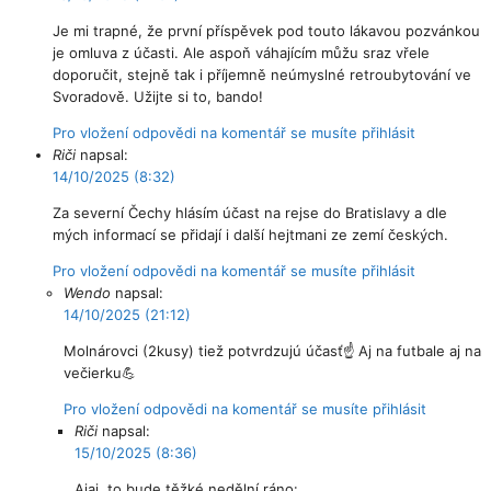
Je mi trapné, že první příspěvek pod touto lákavou pozvánkou
je omluva z účasti. Ale aspoň váhajícím můžu sraz vřele
doporučit, stejně tak i příjemně neúmyslné retroubytování ve
Svoradově. Užijte si to, bando!
Pro vložení odpovědi na komentář se musíte přihlásit
Riči
napsal:
14/10/2025 (8:32)
Za severní Čechy hlásím účast na rejse do Bratislavy a dle
mých informací se přidají i další hejtmani ze zemí českých.
Pro vložení odpovědi na komentář se musíte přihlásit
Wendo
napsal:
14/10/2025 (21:12)
Molnárovci (2kusy) tiež potvrdzujú účasť☝️ Aj na futbale aj na
večierku💪
Pro vložení odpovědi na komentář se musíte přihlásit
Riči
napsal:
15/10/2025 (8:36)
Ajaj, to bude těžké nedělní ráno: