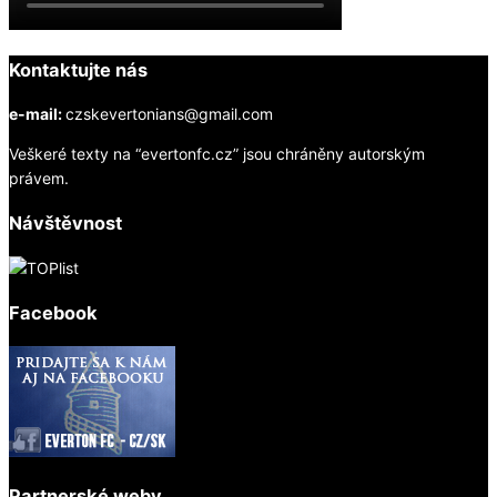
Kontaktujte nás
e-mail:
czskevertonians@gmail.com
Veškeré texty na “evertonfc.cz” jsou chráněny autorským
právem.
Návštěvnost
Facebook
Partnerské weby