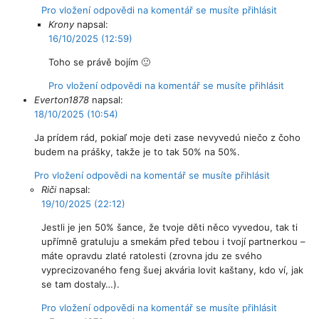
Pro vložení odpovědi na komentář se musíte přihlásit
Krony
napsal:
16/10/2025 (12:59)
Toho se právě bojím 🙂
Pro vložení odpovědi na komentář se musíte přihlásit
Everton1878
napsal:
18/10/2025 (10:54)
Ja prídem rád, pokiaľ moje deti zase nevyvedú niečo z čoho
budem na prášky, takže je to tak 50% na 50%.
Pro vložení odpovědi na komentář se musíte přihlásit
Riči
napsal:
19/10/2025 (22:12)
Jestli je jen 50% šance, že tvoje děti něco vyvedou, tak ti
upřímně gratuluju a smekám před tebou i tvojí partnerkou –
máte opravdu zlaté ratolesti (zrovna jdu ze svého
vyprecizovaného feng šuej akvária lovit kaštany, kdo ví, jak
se tam dostaly…).
Pro vložení odpovědi na komentář se musíte přihlásit