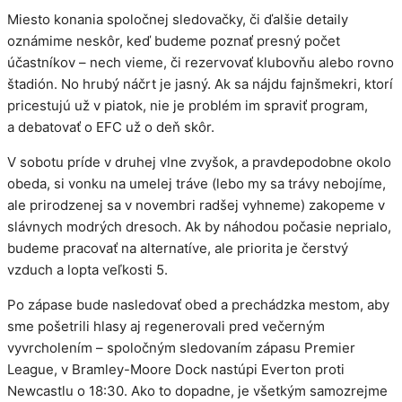
Miesto konania spoločnej sledovačky, či ďalšie detaily
oznámime neskôr, keď budeme poznať presný počet
účastníkov – nech vieme, či rezervovať klubovňu alebo rovno
štadión. No hrubý náčrt je jasný. Ak sa nájdu fajnšmekri, ktorí
pricestujú už v piatok, nie je problém im spraviť program,
a debatovať o EFC už o deň skôr.
V sobotu príde v druhej vlne zvyšok, a pravdepodobne okolo
obeda, si vonku na umelej tráve (lebo my sa trávy nebojíme,
ale prirodzenej sa v novembri radšej vyhneme) zakopeme v
slávnych modrých dresoch. Ak by náhodou počasie neprialo,
budeme pracovať na alternatíve, ale priorita je čerstvý
vzduch a lopta veľkosti 5.
Po zápase bude nasledovať obed a prechádzka mestom, aby
sme pošetrili hlasy aj regenerovali pred večerným
vyvrcholením – spoločným sledovaním zápasu Premier
League, v Bramley-Moore Dock nastúpi Everton proti
Newcastlu o 18:30. Ako to dopadne, je všetkým samozrejme