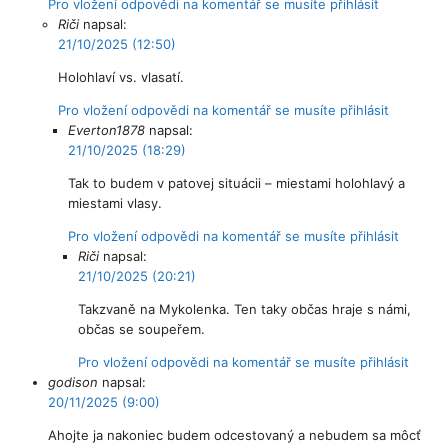
Pro vložení odpovědi na komentář se musíte přihlásit
Riči
napsal:
21/10/2025 (12:50)
Holohlaví vs. vlasatí.
Pro vložení odpovědi na komentář se musíte přihlásit
Everton1878
napsal:
21/10/2025 (18:29)
Tak to budem v patovej situácii – miestami holohlavý a
miestami vlasy.
Pro vložení odpovědi na komentář se musíte přihlásit
Riči
napsal:
21/10/2025 (20:21)
Takzvaně na Mykolenka. Ten taky občas hraje s námi,
občas se soupeřem.
Pro vložení odpovědi na komentář se musíte přihlásit
godison
napsal:
20/11/2025 (9:00)
Ahojte ja nakoniec budem odcestovaný a nebudem sa môcť