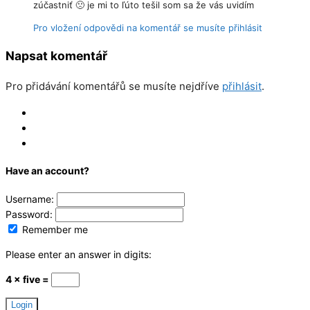
zúčastniť 🙁 je mi to ľúto tešil som sa že vás uvidím
Pro vložení odpovědi na komentář se musíte přihlásit
Napsat komentář
Pro přidávání komentářů se musíte nejdříve
přihlásit
.
Log In
Register
Reset
Have an account?
Username:
Password:
Remember me
Please enter an answer in digits:
4 × five =