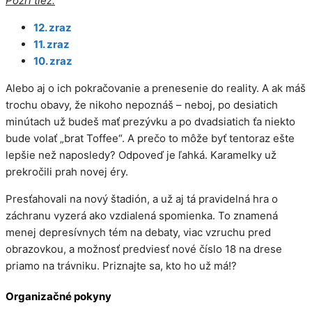
Pozri tiež:
12. zraz
11. zraz
10. zraz
Alebo aj o ich pokračovanie a prenesenie do reality. A ak máš
trochu obavy, že nikoho nepoznáš – neboj, po desiatich
minútach už budeš mať prezývku a po dvadsiatich ťa niekto
bude volať „brat Toffee“. A prečo to môže byť tentoraz ešte
lepšie než naposledy? Odpoveď je ľahká. Karamelky už
prekročili prah novej éry.
Presťahovali na nový štadión, a už aj tá pravidelná hra o
záchranu vyzerá ako vzdialená spomienka. To znamená
menej depresívnych tém na debaty, viac vzruchu pred
obrazovkou, a možnosť predviesť nové číslo 18 na drese
priamo na trávniku. Priznajte sa, kto ho už má!?
Organizačné pokyny