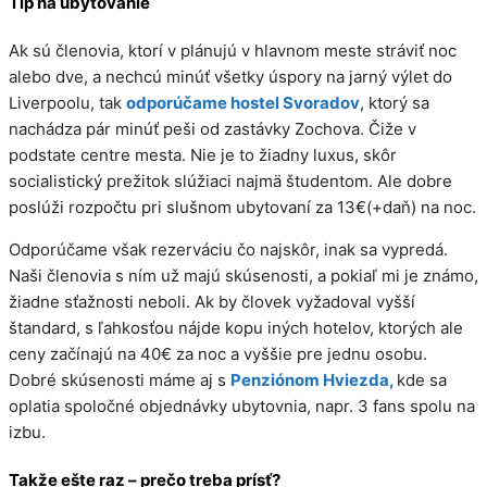
Tip na ubytovanie
Ak sú členovia, ktorí v plánujú v hlavnom meste stráviť noc
alebo dve, a nechcú minúť všetky úspory na jarný výlet do
Liverpoolu, tak
odporúčame hostel Svoradov
, ktorý sa
nachádza pár minúť peši od zastávky Zochova. Čiže v
podstate centre mesta. Nie je to žiadny luxus, skôr
socialistický prežitok slúžiaci najmä študentom. Ale dobre
poslúži rozpočtu pri slušnom ubytovaní za 13€(+daň) na noc.
Odporúčame však rezerváciu čo najskôr, inak sa vypredá.
Naši členovia s ním už majú skúsenosti, a pokiaľ mi je známo,
žiadne sťažnosti neboli. Ak by človek vyžadoval vyšší
štandard, s ľahkosťou nájde kopu iných hotelov, ktorých ale
ceny začínajú na 40€ za noc a vyššie pre jednu osobu.
Dobré skúsenosti máme aj s
Penziónom Hviezda,
kde sa
oplatia spoločné objednávky ubytovnia, napr. 3 fans spolu na
izbu.
Takže ešte raz – prečo treba prísť?